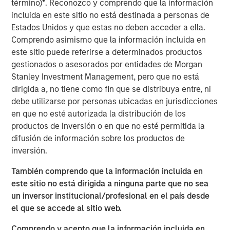
término)
*
. Reconozco y comprendo que la información
action.
incluida en este sitio no está destinada a personas de
Estados Unidos y que estas no deben acceder a ella.
While it can be powerful when applied
Comprendo asimismo que la información incluida en
appropriately, it can also be misleading and lead to
este sitio puede referirse a determinados productos
overconfidence.
gestionados o asesorados por entidades de Morgan
Stanley Investment Management, pero que no está
We define pattern recognition, discuss when it
dirigida a, no tiene como fin que se distribuya entre, ni
tends to work well, review why it may be
debe utilizarse por personas ubicadas en jurisdicciones
misleading, and offer ways to help improve it.
en que no esté autorizada la distribución de los
Pattern recognition tends to work well in stable
productos de inversión o en que no esté permitida la
environments where cause and effect are clear and
difusión de información sobre los productos de
feedback is effective but poorly where causality
inversión.
and feedback are limited.
También comprendo que la información incluida en
este sitio no está dirigida a ninguna parte que no sea
Descargar PDF
un inversor institucional/profesional en el país desde
el que se accede al sitio web.
Counterpoint Global
Comprendo y acepto que la información incluida en