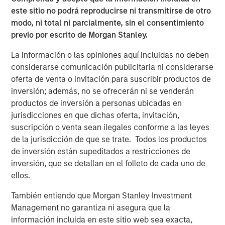
este sitio no podrá reproducirse ni transmitirse de otro
Counterpoint Global’s culture fosters collaboration,
modo, ni total ni parcialmente, sin el consentimiento
creativity, continued development and differentiated
previo por escrito de Morgan Stanley.
thinking.
La información o las opiniones aquí incluidas no deben
ARTÍCULOS RELACIONADOS
considerarse comunicación publicitaria ni considerarse
oferta de venta o invitación para suscribir productos de
CONSILIENT OBSERVER
inversión; además, no se ofrecerán ni se venderán
The Wisdom of Crowds in Markets: Crowd
productos de inversión a personas ubicadas en
Behavior in Prediction, Betting, and Stock
jurisdicciones en que dichas oferta, invitación,
Markets
suscripción o venta sean ilegales conforme a las leyes
de la jurisdicción de que se trate. Todos los productos
CONSILIENT OBSERVER
de inversión están supeditados a restricciones de
inversión, que se detallan en el folleto de cada uno de
Opportunities and Expectations: The Present
ellos.
Value of Growth Opportunities in Valuation
También entiendo que Morgan Stanley Investment
Management no garantiza ni asegura que la
CONSILIENT OBSERVER
información incluida en este sitio web sea exacta,