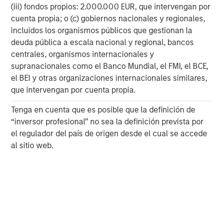
Anton Heese and Matas Vala explore the
H
(iii) fondos propios: 2.000.000 EUR, que intervengan por
Quantitative Duration Strategy Model, one of the
h
cuenta propia; o (c) gobiernos nacionales y regionales,
proprietary tools the team uses to enhance their
c
incluidos los organismos públicos que gestionan la
investment process, as it helps provide structure
d
deuda pública a escala nacional y regional, bancos
and rigour with identifying and processing
l
centrales, organismos internacionales y
relevant and important data.
C
supranacionales como el Banco Mundial, el FMI, el BCE,
f
el BEI y otras organizaciones internacionales similares,
c
05-AGO-2026
0
que intervengan por cuenta propia.
Tenga en cuenta que es posible que la definición de
“inversor profesional” no sea la definición prevista por
el regulador del país de origen desde el cual se accede
al sitio web.
IMPORTANT INFORMATION
The views and opinions are those of the author as of the date of
publication and are subject to change at any time due to market
or economic conditions and may not necessarily come to pass.
The views expressed do not reflect the opinions of all