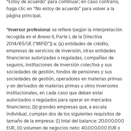
“Estoy de acuerdo” para continuar; en caso contrario,
haga clic en “No estoy de acuerdo” para volver a la
página principal.
Featured Insights
*
Inversor profesional
se refiere (según la interpretación
recogida en el Anexo II, Parte I, de la Directiva
2014/65/UE (“MiFID”)) a: (a) entidades de crédito,
empresas de servicios de inversión, otras entidades
financieras autorizadas o reguladas, compañías de
seguros, instituciones de inversión colectiva y sus
sociedades de gestión, fondos de pensiones y sus
sociedades de gestión, operadores en materias primas
y en derivados de materias primas u otros inversores
institucionales, en cada caso que deban estar
autorizados o regulados para operar en mercados
ARTÍCULO
T
financieros; (b) grandes empresas que, a escala
individual, cumplan dos de los siguientes requisitos de
The MSIM Quantitative Duration
F
tamaño de la empresa: (i) total del balance: 20.000.000
Strategy Model: A Factor-Based
C
EUR, (ii) volumen de negocios neto: 40.000.000 EUR o
Approach to Managing Interest Rates