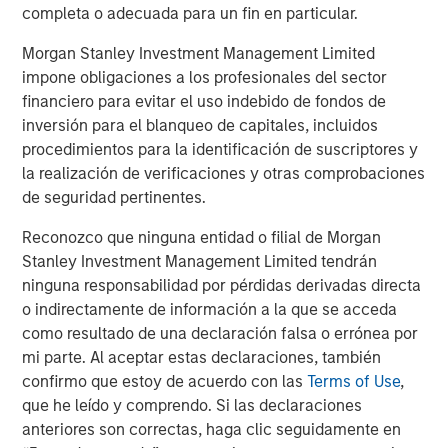
Bayes and Base Rates 2.0: How History Can
completa o adecuada para un fin en particular.
Guide Our Assessment of the Future
Morgan Stanley Investment Management Limited
impone obligaciones a los profesionales del sector
financiero para evitar el uso indebido de fondos de
inversión para el blanqueo de capitales, incluidos
The Authors
procedimientos para la identificación de suscriptores y
la realización de verificaciones y otras comprobaciones
de seguridad pertinentes.
Reconozco que ninguna entidad o filial de Morgan
Michael Mauboussin
Stanley Investment Management Limited tendrán
Managing Director
ninguna responsabilidad por pérdidas derivadas directa
o indirectamente de información a la que se acceda
como resultado de una declaración falsa o errónea por
mi parte. Al aceptar estas declaraciones, también
Dan Callahan, CFA
confirmo que estoy de acuerdo con las
Terms of Use
,
Vice President
que he leído y comprendo. Si las declaraciones
anteriores son correctas, haga clic seguidamente en