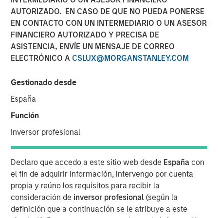
AUTORIZADO. EN CASO DE QUE NO PUEDA PONERSE
EN CONTACTO CON UN INTERMEDIARIO O UN ASESOR
12 DICIEMBRE 2023
FINANCIERO AUTORIZADO Y PRECISA DE
ASISTENCIA, ENVÍE UN MENSAJE DE CORREO
ELECTRÓNICO A
CSLUX@MORGANSTANLEY.COM
The Authors
Gestionado desde
Michael Mauboussin
España
Managing Director
Función
Dan Callahan, CFA
Inversor profesional
Vice President
Declaro que accedo a este sitio web desde
España
con
el fin de adquirir información, intervengo por cuenta
propia y reúno los requisitos para recibir la
consideración de
inversor profesional
(según la
We explore the powers and perils of pattern
definición que a continuación se le atribuye a este
recognition, which investors often cite as a basis for