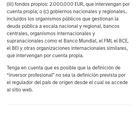
(iii) fondos propios: 2.000.000 EUR, que intervengan por
cuenta propia; o (c) gobiernos nacionales y regionales,
incluidos los organismos públicos que gestionan la
deuda pública a escala nacional y regional, bancos
centrales, organismos internacionales y
supranacionales como el Banco Mundial, el FMI, el BCE,
el BEI y otras organizaciones internacionales similares,
ARTÍCULO
T
que intervengan por cuenta propia.
Tenga en cuenta que es posible que la definición de
The MSIM Quantitative Duration
F
“inversor profesional” no sea la definición prevista por
Strategy Model: A Factor-Based
C
el regulador del país de origen desde el cual se accede
Approach to Managing Interest Rates
Anton Heese and Matas Vala explore the
H
al sitio web.
Quantitative Duration Strategy Model, one of the
h
proprietary tools the team uses to enhance their
c
investment process, as it helps provide structure
d
and rigour with identifying and processing
l
relevant and important data.
C
f