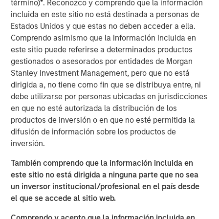
término)
*
. Reconozco y comprendo que la información
incluida en este sitio no está destinada a personas de
We examine the present value of growth
Estados Unidos y que estas no deben acceder a ella.
opportunities (PVGO) in the context of the overall
Comprendo asimismo que la información incluida en
stock market as well as individual stocks and argue
este sitio puede referirse a determinados productos
that the PVGO percentage can be a useful
gestionados o asesorados por entidades de Morgan
complement to other valuation approaches.
Stanley Investment Management, pero que no está
dirigida a, no tiene como fin que se distribuya entre, ni
Stock prices commonly reflect the value of current
debe utilizarse por personas ubicadas en jurisdicciones
earnings, or the steady state, and the option to
en que no esté autorizada la distribución de los
make future investments that create value, the
productos de inversión o en que no esté permitida la
PVGO.
difusión de información sobre los productos de
We analyze how PVGO as a percentage of price, a
inversión.
proxy for investor expectations, serves as a
También comprendo que la información incluida en
measure of market timing and find it has modest
este sitio no está dirigida a ninguna parte que no sea
usefulness, mostly at the extremes.
un inversor institucional/profesional en el país desde
Next, we consider the PVGO percentage for
el que se accede al sitio web.
individual companies and observe that stocks with
Comprendo y acepto que la información incluida en