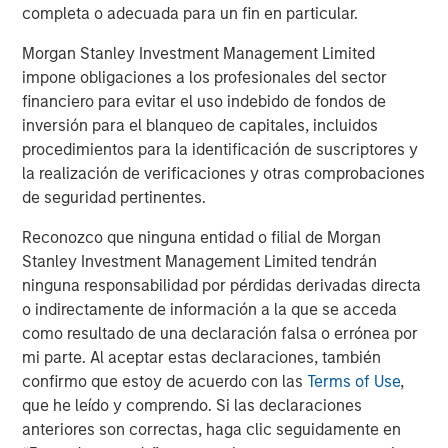
completa o adecuada para un fin en particular.
The Wisdom of Crowds in Markets: Crowd
Morgan Stanley Investment Management Limited
Behavior in Prediction, Betting, and Stock
impone obligaciones a los profesionales del sector
Markets
financiero para evitar el uso indebido de fondos de
CONSILIENT OBSERVER
inversión para el blanqueo de capitales, incluidos
procedimientos para la identificación de suscriptores y
Bayes and Base Rates 2.0: How History Can
la realización de verificaciones y otras comprobaciones
Guide Our Assessment of the Future
de seguridad pertinentes.
Reconozco que ninguna entidad o filial de Morgan
CONSILIENT OBSERVER
Stanley Investment Management Limited tendrán
ninguna responsabilidad por pérdidas derivadas directa
Competitive Advantage Period: The
o indirectamente de información a la que se acceda
Neglected Value Driver
como resultado de una declaración falsa o errónea por
mi parte. Al aceptar estas declaraciones, también
confirmo que estoy de acuerdo con las
Terms of Use
,
que he leído y comprendo. Si las declaraciones
The Authors
anteriores son correctas, haga clic seguidamente en