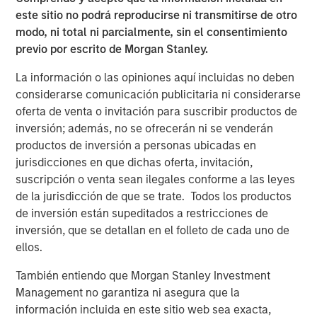
low percentages outperformed those with high
este sitio no podrá reproducirse ni transmitirse de otro
percentages by 260 basis points per year.
modo, ni total ni parcialmente, sin el consentimiento
We describe a simple analysis that suggests the
previo por escrito de Morgan Stanley.
PVGO percentage may have provided a higher, and
La información o las opiniones aquí incluidas no deben
more consistent, return than the value factor over
considerarse comunicación publicitaria ni considerarse
the past 25 years.
oferta de venta o invitación para suscribir productos de
inversión; además, no se ofrecerán ni se venderán
Descargar PDF
productos de inversión a personas ubicadas en
jurisdicciones en que dichas oferta, invitación,
suscripción o venta sean ilegales conforme a las leyes
Counterpoint Global
de la jurisdicción de que se trate. Todos los productos
de inversión están supeditados a restricciones de
Counterpoint Global’s culture fosters collaboration,
inversión, que se detallan en el folleto de cada uno de
creativity, continued development and differentiated
ellos.
thinking.
También entiendo que Morgan Stanley Investment
ARTÍCULOS RELACIONADOS
Management no garantiza ni asegura que la
información incluida en este sitio web sea exacta,
CONSILIENT OBSERVER