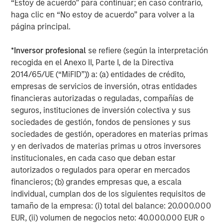
“Estoy de acuerdo” para continuar; en caso contrario,
haga clic en “No estoy de acuerdo” para volver a la
página principal.
Michael Mauboussin
*
Inversor profesional
se refiere (según la interpretación
Managing Director
recogida en el Anexo II, Parte I, de la Directiva
2014/65/UE (“MiFID”)) a: (a) entidades de crédito,
empresas de servicios de inversión, otras entidades
Dan Callahan, CFA
financieras autorizadas o reguladas, compañías de
Vice President
seguros, instituciones de inversión colectiva y sus
sociedades de gestión, fondos de pensiones y sus
sociedades de gestión, operadores en materias primas
y en derivados de materias primas u otros inversores
institucionales, en cada caso que deban estar
Featured Insights
autorizados o regulados para operar en mercados
financieros; (b) grandes empresas que, a escala
individual, cumplan dos de los siguientes requisitos de
tamaño de la empresa: (i) total del balance: 20.000.000
EUR, (ii) volumen de negocios neto: 40.000.000 EUR o