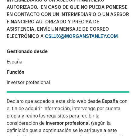
AUTORIZADO. EN CASO DE QUE NO PUEDA PONERSE
Value of Growth
EN CONTACTO CON UN INTERMEDIARIO O UN ASESOR
Opportunities in Valuation
FINANCIERO AUTORIZADO Y PRECISA DE
ASISTENCIA, ENVÍE UN MENSAJE DE CORREO
ELECTRÓNICO A
CSLUX@MORGANSTANLEY.COM
18 JUNIO 2026
Gestionado desde
España
The Authors
Función
Michael Mauboussin
Inversor profesional
Managing Director
Declaro que accedo a este sitio web desde
España
con
Dan Callahan, CFA
el fin de adquirir información, intervengo por cuenta
Vice President
propia y reúno los requisitos para recibir la
consideración de
inversor profesional
(según la
definición que a continuación se le atribuye a este