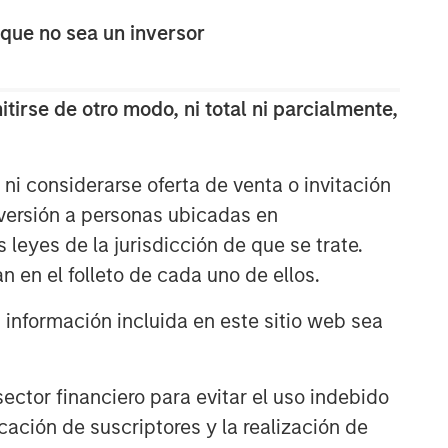
The Wisdom of Crowds in
 que no sea un inversor
Markets: Crowd Behavior in
Prediction, Betting, and Stock
Markets
tirse de otro modo, ni total ni parcialmente,
CONSILIENT OBSERVER
Opportunities and
Expectations: The Present
ni considerarse oferta de venta o invitación
Value of Growth Opportunities
nversión a personas ubicadas en
in Valuation
s leyes de la jurisdicción de que se trate.
CONSILIENT OBSERVER
n en el folleto de cada uno de ellos.
Bayes and Base Rates 2.0:
How History Can Guide Our
nformación incluida en este sitio web sea
Assessment of the Future
ctor financiero para evitar el uso indebido
cación de suscriptores y la realización de