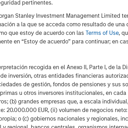
guridad pertinentes.
Morgan Stanley Investment Management Limited te
mación a la que se acceda como resultado de una de
rmo que estoy de acuerdo con las
Terms of Use
, q
Dan Callahan, CFA
ente en “Estoy de acuerdo” para continuar; en cas
Vice President
erpretación recogida en el Anexo II, Parte I, de la D
 de inversión, otras entidades financieras autoriz
sociedades de gestión, fondos de pensiones y sus 
Featured Insights
primas u otros inversores institucionales, en cad
os; (b) grandes empresas que, a escala individual,
ce: 20.000.000 EUR, (ii) volumen de negocios neto:
ropia; o (c) gobiernos nacionales y regionales, in
l y regional, bancos centrales, organismos inter