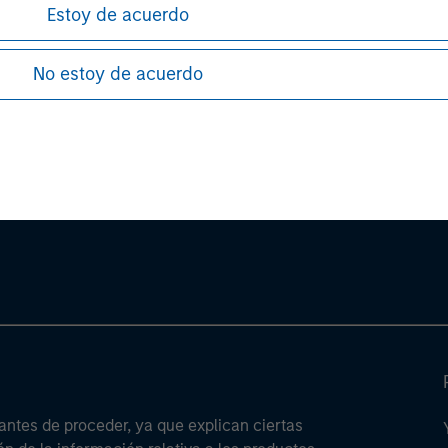
Estoy de acuerdo
.
No estoy de acuerdo
ley
ley Careers
antes de proceder, ya que explican ciertas