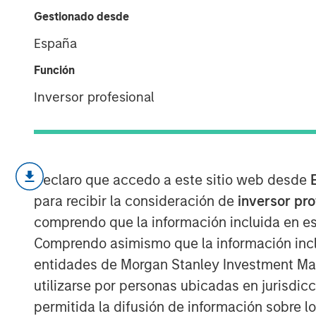
and Bust
Gestionado desde
España
15 JUNIO 2022
Función
Inversor profesional
How Capitalism Experiments
Declaro que accedo a este sitio web desde
A child's developing brain creates 
para recibir la consideración de
inversor pr
reinforces the ones that are used, a
comprendo que la información incluida en es
This process appears wasteful, but s
Comprendo asimismo que la información incl
network of neurons that functions we
entidades de Morgan Stanley Investment Mana
environments.
utilizarse por personas ubicadas en jurisdic
Burgeoning industries commonly fol
permitida la difusión de información sobre l