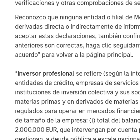
verificaciones y otras comprobaciones de se
Reconozco que ninguna entidad o filial de 
derivadas directa o indirectamente de infor
aceptar estas declaraciones, también confi
Michael Mauboussin
anteriores son correctas, haga clic seguidam
Managing Director
acuerdo” para volver a la página principal.
*
Inversor profesional
se refiere (según la int
entidades de crédito, empresas de servicios
instituciones de inversión colectiva y sus 
materias primas y en derivados de materias 
regulados para operar en mercados financier
de tamaño de la empresa: (i) total del balan
2.000.000 EUR, que intervengan por cuenta p
gestionan la deuda pública a escala naciona