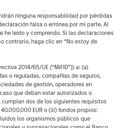
ndrán ninguna responsabilidad por pérdidas
claración falsa o errónea por mi parte. Al
ue he leído y comprendo. Si las declaraciones
o contrario, haga clic en “No estoy de
irectiva 2014/65/UE (“MiFID”)) a: (a)
adas o reguladas, compañías de seguros,
sociedades de gestión, operadores en
a caso que deban estar autorizados o
 cumplan dos de los siguientes requisitos
 40.000.000 EUR o (iii) fondos propios:
cluidos los organismos públicos que
nacionales y supranacionales como el Banco