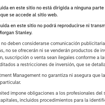
e synaptic connections, the
e exit of companies the decrease in
da en este sitio no está dirigida a ninguna parte
 que se accede al sitio web.
ith a novel approach or technology to
da en este sitio no podrá reproducirse ni transmi
 the marketplace "selects" the
 Morgan Stanley.
e industry's needs.
s no deben considerarse comunicación publicitaria 
es, describe why investors should
ás, no se ofrecerán ni se venderán productos de i
es of where this pattern of entry and
ón, suscripción o venta sean ilegales conforme a la
itados a restricciones de inversión, que se detalla
ment Management no garantiza ni asegura que la i
articular.
d impone obligaciones a los profesionales del se
pitales, incluidos procedimientos para la identifi