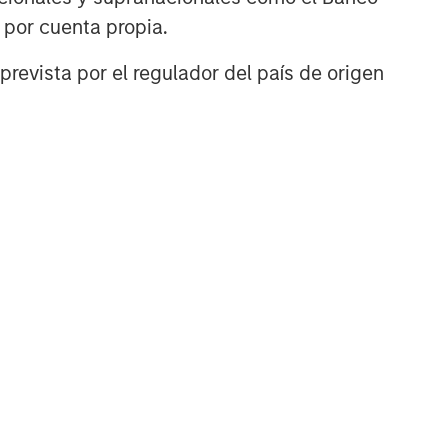
n por cuenta propia.
prevista por el regulador del país de origen
TÍCULO
ivate Credit
rket Monitor - Q2
026
ely insights on the private
dit landscape, exploring
 trends, market
velopments, and
estment considerations
ping the asset class.
-AGO-2026