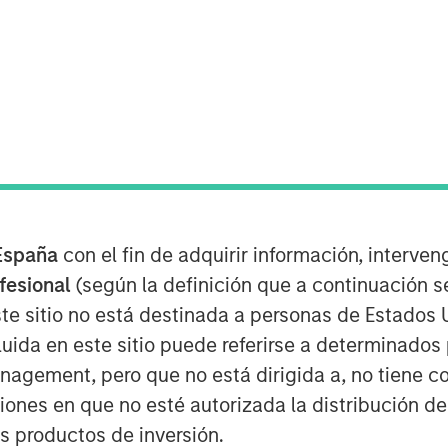
España
con el fin de adquirir información, interven
a huge number of synaptic connections,
ofesional
(según la definición que a continuación se
nd prunes the ones that are not used.
te sitio no está destinada a personas de Estados 
cientists have shown that it creates a
uida en este sitio puede referirse a determinado
ll in a wide range of potential
gement, pero que no está dirigida a, no tiene com
ciones en que no esté autorizada la distribución de
low the same pattern as they develop,
os productos de inversión.