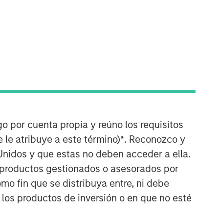
Counterpoint Global
go por cuenta propia y reúno los requisitos
Counterpoint Global’s culture fosters
 le atribuye a este término)
*
. Reconozco y
collaboration, creativity, continued
Unidos y que estas no deben acceder a ella.
development and differentiated
thinking.
s productos gestionados o asesorados por
o fin que se distribuya entre, ni debe
ARTÍCULOS RELACIONADOS
 los productos de inversión o en que no esté
CONSILIENT OBSERVER