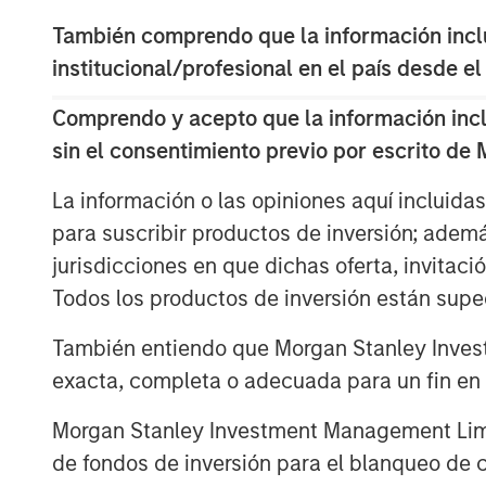
with new companies representing th
marketplace the environment, and th
También comprendo que la información inclui
connections.
institucional/profesional en el país desde el
New companies enter the industry w
Comprendo y acepto que la información inclui
address the business challenge, and
sin el consentimiento previo por escrito de
products or services that best fit th
La información o las opiniones aquí incluida
We discuss this pattern for compani
para suscribir productos de inversión; adem
care, and offer some current exampl
jurisdicciones en que dichas oferta, invitaci
exit is playing out.
Todos los productos de inversión están suped
También entiendo que Morgan Stanley Invest
Descargar PDF
exacta, completa o adecuada para un fin en p
Morgan Stanley Investment Management Limite
The Authors
de fondos de inversión para el blanqueo de ca