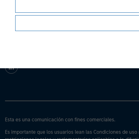
important disclosures, refer to the
Article's PDF
Morgan Stan
Morgan Stan
Esta es una comunicación con fines comerciales.
Es importante que los usuarios lean las Condiciones de uso 