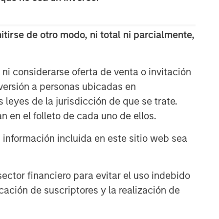
The Wisdom of Crowds in
Markets: Crowd Behavior in
tirse de otro modo, ni total ni parcialmente,
Prediction, Betting, and Stock
Markets
CONSILIENT OBSERVER
ni considerarse oferta de venta o invitación
Opportunities and
nversión a personas ubicadas en
Expectations: The Present
Value of Growth Opportunities
s leyes de la jurisdicción de que se trate.
in Valuation
n en el folleto de cada uno de ellos.
CONSILIENT OBSERVER
nformación incluida en este sitio web sea
Bayes and Base Rates 2.0:
How History Can Guide Our
Assessment of the Future
ctor financiero para evitar el uso indebido
cación de suscriptores y la realización de