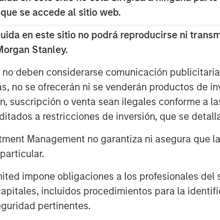
d specific mechanisms to sharpen
 que se accede al sitio web.
da en este sitio no podrá reproducirse ni transmi
lds but focus primarily on the
 Morgan Stanley.
s no deben considerarse comunicación publicitaria 
ás, no se ofrecerán ni se venderán productos de i
ón, suscripción o venta sean ilegales conforme a la
itados a restricciones de inversión, que se detalla
ment Management no garantiza ni asegura que la i
articular.
d impone obligaciones a los profesionales del se
pitales, incluidos procedimientos para la identifi
guridad pertinentes.