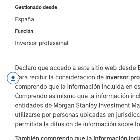
Feedback
Gestionado desde
España
16 MARZO 2022
Función
Inversor profesional
Information as a Basis for Improvement
Declaro que accedo a este sitio web desde
para recibir la consideración de
inversor pr
Continuous process improvement is e
comprendo que la información incluida en es
long-term outcomes.
Comprendo asimismo que la información incl
Receiving timely and accurate feedb
entidades de Morgan Stanley Investment Mana
improvement—can enhance the proce
utilizarse por personas ubicadas en jurisdic
permitida la difusión de información sobre l
We discuss multiple facets of proce
right people and helping them thrive,
También comprendo que la información inclui