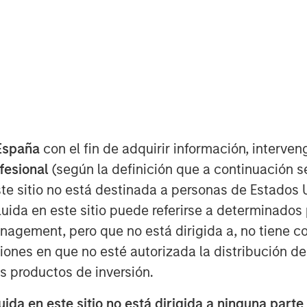
España
con el fin de adquirir información, interven
ofesional
(según la definición que a continuación se
ssential to achieving outstanding
te sitio no está destinada a personas de Estados 
uida en este sitio puede referirse a determinado
ack—information used as a basis for
gement, pero que no está dirigida a, no tiene com
ss and make you a better forecaster.
ciones en que no esté autorizada la distribución de
os productos de inversión.
ss improvement, including getting the
 the role of organizational structure in
da en este sitio no está dirigida a ninguna parte