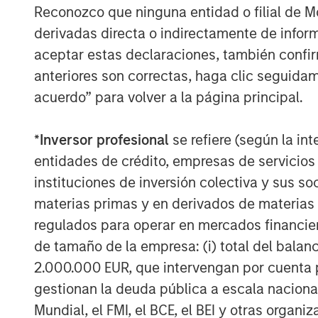
Reconozco que ninguna entidad o filial de 
derivadas directa o indirectamente de infor
aceptar estas declaraciones, también confi
anteriores son correctas, haga clic seguidam
Michael Mauboussin
acuerdo” para volver a la página principal.
Managing Director
*
Inversor profesional
se refiere (según la int
entidades de crédito, empresas de servicios
instituciones de inversión colectiva y sus 
materias primas y en derivados de materias 
regulados para operar en mercados financier
de tamaño de la empresa: (i) total del balan
2.000.000 EUR, que intervengan por cuenta p
gestionan la deuda pública a escala naciona
Mundial, el FMI, el BCE, el BEI y otras organ