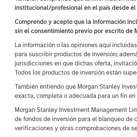
fostering good decision making, an
institucional/profesional en el país desde el
execution.
Comprendo y acepto que la información inclui
We draw on principles from other fie
sin el consentimiento previo por escrito de
investment management industry.
La información o las opiniones aquí incluida
Descargar PDF
para suscribir productos de inversión; adem
jurisdicciones en que dichas oferta, invitaci
Todos los productos de inversión están suped
También entiendo que Morgan Stanley Invest
exacta, completa o adecuada para un fin en p
Morgan Stanley Investment Management Limite
de fondos de inversión para el blanqueo de ca
The Authors
verificaciones y otras comprobaciones de se