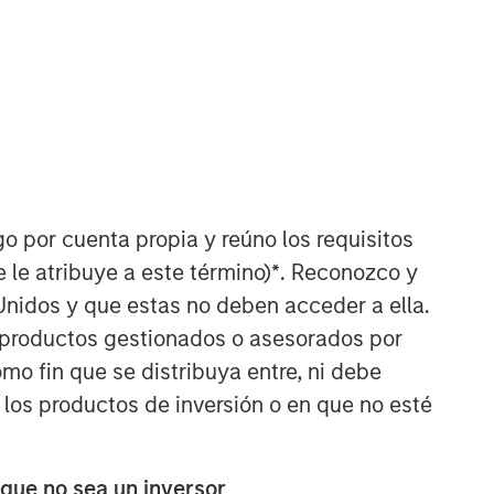
go por cuenta propia y reúno los requisitos
Counterpoint Global
 le atribuye a este término)
*
. Reconozco y
Counterpoint Global’s culture fosters
Unidos y que estas no deben acceder a ella.
collaboration, creativity, continued
s productos gestionados o asesorados por
development and differentiated
o fin que se distribuya entre, ni debe
thinking.
 los productos de inversión o en que no esté
ARTÍCULOS RELACIONADOS
 que no sea un inversor
CONSILIENT OBSERVER