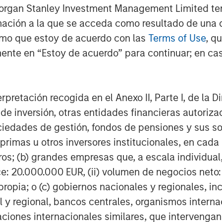
Morgan Stanley Investment Management Limited te
mación a la que se acceda como resultado de una de
rmo que estoy de acuerdo con las
Terms of Use
, q
ente en “Estoy de acuerdo” para continuar; en cas
Dan Callahan, CFA
Vice President
erpretación recogida en el Anexo II, Parte I, de la D
 de inversión, otras entidades financieras autoriz
sociedades de gestión, fondos de pensiones y sus 
primas u otros inversores institucionales, en cad
Featured Insights
os; (b) grandes empresas que, a escala individual,
ce: 20.000.000 EUR, (ii) volumen de negocios neto:
ropia; o (c) gobiernos nacionales y regionales, in
l y regional, bancos centrales, organismos inter
izaciones internacionales similares, que intervenga