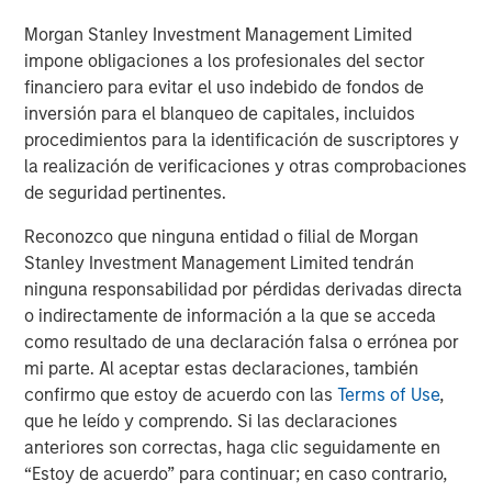
To quantify opportunity, we look at dispersion. Dispersion
Morgan Stanley Investment Management Limited
measures the range of returns for a group of stocks.
impone obligaciones a los profesionales del sector
Generating a return in excess of the benchmark is really
financiero para evitar el uso indebido de fondos de
hard if the gains or losses in the underlying stocks are all
inversión para el blanqueo de capitales, incluidos
very similar to those of the benchmark. On the other
procedimientos para la identificación de suscriptores y
hand, there is a bountiful opportunity to pick the winners,
la realización de verificaciones y otras comprobaciones
avoid the losers and create a portfolio that meaningfully
de seguridad pertinentes.
beats the benchmark if the dispersion of the constituent
Reconozco que ninguna entidad o filial de Morgan
stocks is high. Research shows that dispersion is a
Stanley Investment Management Limited tendrán
reasonable proxy for breadth and that the results for
ninguna responsabilidad por pérdidas derivadas directa
skillful mutual fund managers are better when dispersion
o indirectamente de información a la que se acceda
is high.
como resultado de una declaración falsa o errónea por
Display 1
shows the relationship between breadth and the
mi parte. Al aceptar estas declaraciones, también
gap between winners and losers. The data reveal that it is
confirmo que estoy de acuerdo con las
Terms of Use
,
very difficult for a manager to distinguish him or herself
que he leído y comprendo. Si las declaraciones
in an asset class with low breadth and that the gap
anteriores son correctas, haga clic seguidamente en
between winners and losers is much more pronounced in
“Estoy de acuerdo” para continuar; en caso contrario,