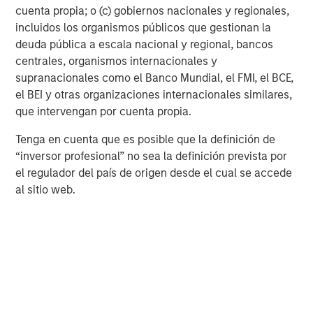
cuenta propia; o (c) gobiernos nacionales y regionales,
Note: The chart is provided for illustrative purposes only and is
incluidos los organismos públicos que gestionan la
not meant to depict the performance of a specific investment.
deuda pública a escala nacional y regional, bancos
Past performance is no guarantee of future results.
centrales, organismos internacionales y
supranacionales como el Banco Mundial, el FMI, el BCE,
Looking at the relationship between annual dispersion
el BEI y otras organizaciones internacionales similares,
and standard deviation of alpha, a measure of the width
que intervengan por cuenta propia.
of the distribution of alpha, shows the same clear
relationship. More dispersion tends to spell more
Tenga en cuenta que es posible que la definición de
opportunity. Talented managers need dispersion in order
“inversor profesional” no sea la definición prevista por
to ply their skill.
el regulador del país de origen desde el cual se accede
al sitio web.
No matter how you seek to generate excess returns—
whether through batting averages or slugging ratios—it is
vital that you have a roadmap to those returns and that
your process is congruent with that objective. But there
must also be a chance to express skill. Even the most
talented will not fare well if they have no occasion to do
so. Dispersion is one way to measure this opportunity set,