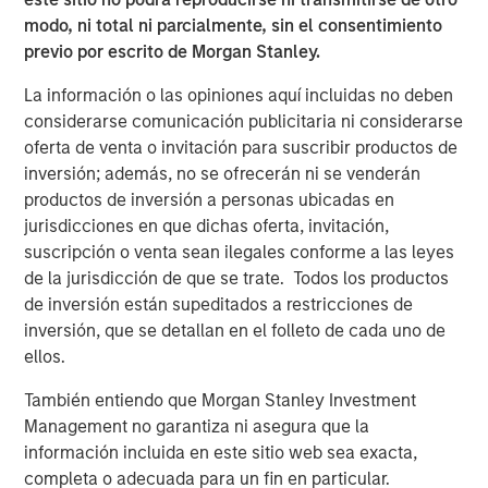
discussion of skill and opportunity sets. First, it is crucial
modo, ni total ni parcialmente, sin el consentimiento
to think about your source of edge and to align your
previo por escrito de Morgan Stanley.
organization’s process to serve that end. Second, a big
La información o las opiniones aquí incluidas no deben
part of winning is finding a game that allows you to show
considerarse comunicación publicitaria ni considerarse
your skill.
oferta de venta o invitación para suscribir productos de
Investors can express skill in three ways: market timing,
inversión; además, no se ofrecerán ni se venderán
security selection and position sizing. It’s not how often
productos de inversión a personas ubicadas en
you are right that matters; it’s how much money you
jurisdicciones en que dichas oferta, invitación,
make when you’re right versus how much money you
suscripción o venta sean ilegales conforme a las leyes
lose when you’re wrong.
de la jurisdicción de que se trate. Todos los productos
de inversión están supeditados a restricciones de
But all the skill in the world is useless if there is no
inversión, que se detallan en el folleto de cada uno de
opportunity. There are a few ways this can happen. First,
ellos.
a skillful participant does not get to play the game, a
result of capital or other constraints. Second, the cost to
También entiendo que Morgan Stanley Investment
play may be too high due to arbitrage costs. Finally, skill
Management no garantiza ni asegura que la
is obscured if the opportunity does not offer
información incluida en este sitio web sea exacta,
differentiated payoffs.
completa o adecuada para un fin en particular.