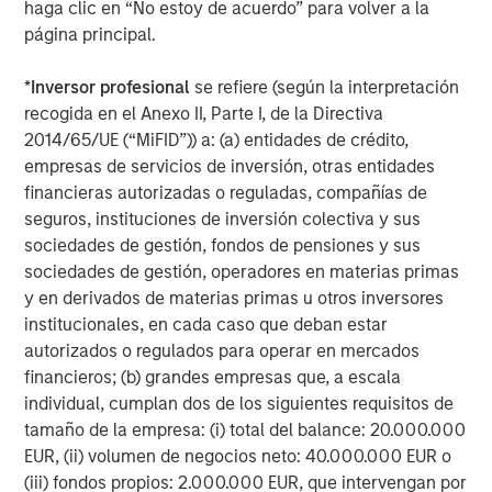
asset classes with high breadth.
haga clic en “No estoy de acuerdo” para volver a la
página principal.
Display 1: Higher Dispersion Allows for
*
Inversor profesional
se refiere (según la interpretación
Enhanced Expression of Skill Across Asset
recogida en el Anexo II, Parte I, de la Directiva
Classes
2014/65/UE (“MiFID”)) a: (a) entidades de crédito,
empresas de servicios de inversión, otras entidades
financieras autorizadas o reguladas, compañías de
seguros, instituciones de inversión colectiva y sus
sociedades de gestión, fondos de pensiones y sus
sociedades de gestión, operadores en materias primas
y en derivados de materias primas u otros inversores
institucionales, en cada caso que deban estar
autorizados o regulados para operar en mercados
financieros; (b) grandes empresas que, a escala
individual, cumplan dos de los siguientes requisitos de
tamaño de la empresa: (i) total del balance: 20.000.000
Source: Joop Huij and Simon Lansdorp, “Mutual Fund
EUR, (ii) volumen de negocios neto: 40.000.000 EUR o
Performance Persistence, Market Efficiency, and Breadth,”
Working Paper, October 25, 2012.
(iii) fondos propios: 2.000.000 EUR, que intervengan por