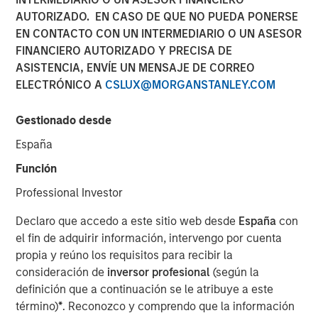
AUTORIZADO. EN CASO DE QUE NO PUEDA PONERSE
EN CONTACTO CON UN INTERMEDIARIO O UN ASESOR
14 ABRIL 2020
FINANCIERO AUTORIZADO Y PRECISA DE
ASISTENCIA, ENVÍE UN MENSAJE DE CORREO
ELECTRÓNICO A
CSLUX@MORGANSTANLEY.COM
The Authors
Gestionado desde
Michael Mauboussin
España
Managing Director
Función
Dan Callahan, CFA
Professional Investor
Vice President
Declaro que accedo a este sitio web desde
España
con
el fin de adquirir información, intervengo por cuenta
propia y reúno los requisitos para recibir la
consideración de
inversor profesional
(según la
How Dispersion Creates the Opportunity to Express Skill
definición que a continuación se le atribuye a este
término)
*
. Reconozco y comprendo que la información
Napoleon Bonaparte purportedly said, “Ability is nothing