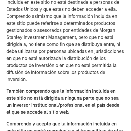
incluida en este sitio no está destinada a personas de
without opportunity.” Having skill at an activity tends to be
Estados Unidos y que estas no deben acceder a ella.
a good thing, but for skill to have a payoff there has to be
Comprendo asimismo que la información incluida en
opportunity. The winning formula is the combination of
este sitio puede referirse a determinados productos
skill and the opportunity to express it.
gestionados o asesorados por entidades de Morgan
Stanley Investment Management, pero que no está
An investor’s excess return equals skill times opportunity.
dirigida a, no tiene como fin que se distribuya entre, ni
1
More formally,
it is
debe utilizarse por personas ubicadas en jurisdicciones
Information Ratio = Information Coefficient ∗ √𝐵𝑟𝑒𝑎𝑑𝑡ℎ
en que no esté autorizada la distribución de los
productos de inversión o en que no esté permitida la
Information ratio (IR) measures the return of a portfolio
difusión de información sobre los productos de
adjusted for risk by dividing the portfolio’s excess return
inversión.
versus a benchmark by the tracking error. Information
coefficient (IC) is the average correlation between
También comprendo que la información incluida en
forecasts and outcomes. And breadth (BR) is the number
este sitio no está dirigida a ninguna parte que no sea
of independent opportunities for investments that offer
un inversor institucional/profesional en el país desde
excess returns over a period. Breadth tends to be related
el que se accede al sitio web.
to the dispersion of asset returns.
Comprendo y acepto que la información incluida en
Two essential themes for investors come out of a
este sitio no podrá reproducirse ni transmitirse de otro