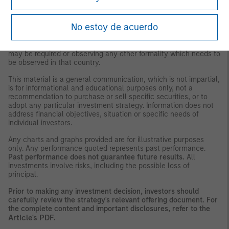
may not be used by them for any purpose whatsoever. It
expresses no views as to the suitability of the investments
described herein to the individual circumstances of any recipient
No estoy de acuerdo
or otherwise. It is the responsibility of every person reading this
material to fully observe the laws of any relevant country,
including obtaining any governmental or other consent which
may be required or observing any other formality which needs to
be observed in that country.
This material is a general communication, which is not impartial,
is for informational and educational purposes only, not a
recommendation to purchase or sell specific securities, or to
adopt any particular investment strategy. Information does not
address financial objectives, situation or specific needs of
individual investors.
Any charts and graphs provided are for illustrative purposes
only. Any performance quoted represents past performance.
Past performance does not guarantee future results.
All
investments involve risks, including the possible loss of
principal.
Prior to making any investment decision, investors should
carefully review the strategy's relevant offering document. For
the complete content and important disclosures, refer to the
Article's PDF
.