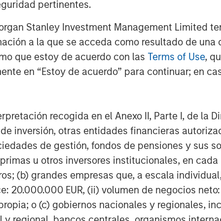
guridad pertinentes.
Morgan Stanley Investment Management Limited te
mación a la que se acceda como resultado de una de
rmo que estoy de acuerdo con las
Terms of Use
, q
Dan Callahan, CFA
ente en “Estoy de acuerdo” para continuar; en cas
Vice President
erpretación recogida en el Anexo II, Parte I, de la D
 de inversión, otras entidades financieras autoriz
sociedades de gestión, fondos de pensiones y sus 
Featured Insights
primas u otros inversores institucionales, en cad
os; (b) grandes empresas que, a escala individual,
ce: 20.000.000 EUR, (ii) volumen de negocios neto:
ropia; o (c) gobiernos nacionales y regionales, in
l y regional, bancos centrales, organismos inter