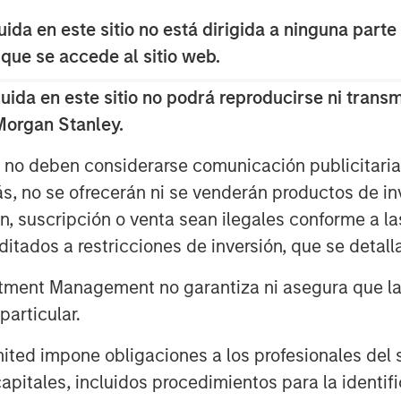
he investor and businessperson with a
da en este sitio no está dirigida a ninguna parte
 que se accede al sitio web.
 cost of capital and then allocating
tion to thinking about the potential
da en este sitio no podrá reproducirse ni transmi
 Morgan Stanley.
s no deben considerarse comunicación publicitaria 
ás, no se ofrecerán ni se venderán productos de i
ón, suscripción o venta sean ilegales conforme a la
itados a restricciones de inversión, que se detalla
ment Management no garantiza ni asegura que la i
articular.
d impone obligaciones a los profesionales del se
pitales, incluidos procedimientos para la identifi