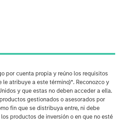
Counterpoint Global
go por cuenta propia y reúno los requisitos
Counterpoint Global’s culture fosters
 le atribuye a este término)
*
. Reconozco y
collaboration, creativity, continued
Unidos y que estas no deben acceder a ella.
development and differentiated
thinking.
s productos gestionados o asesorados por
o fin que se distribuya entre, ni debe
ARTÍCULOS RELACIONADOS
 los productos de inversión o en que no esté
CONSILIENT OBSERVER