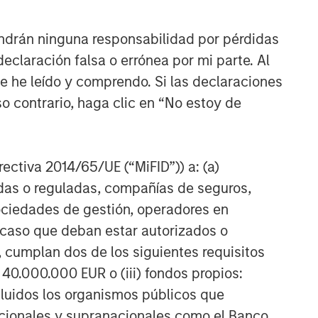
ndrán ninguna responsabilidad por pérdidas
claración falsa o errónea por mi parte. Al
ue he leído y comprendo. Si las declaraciones
o contrario, haga clic en “No estoy de
irectiva 2014/65/UE (“MiFID”)) a: (a)
adas o reguladas, compañías de seguros,
sociedades de gestión, operadores en
a caso que deban estar autorizados o
 cumplan dos de los siguientes requisitos
 40.000.000 EUR o (iii) fondos propios:
cluidos los organismos públicos que
nacionales y supranacionales como el Banco