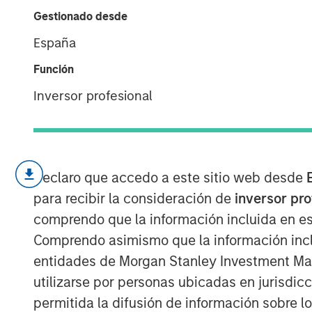
Cost of Capital
Gestionado desde
España
15 FEBRERO 2023
Función
Inversor profesional
A Practical Guide to Measuring Opportun
Declaro que accedo a este sitio web desde
This is a practical guide to estimat
para recibir la consideración de
inversor pr
(WACC) for a company.
comprendo que la información incluida en es
The cost of capital is a measure of
Comprendo asimismo que la información incl
rate. For example, investors discoun
entidades de Morgan Stanley Investment Mana
come up with a present value in a d
utilizarse por personas ubicadas en jurisdic
Our goal is to find a figure that refl
permitida la difusión de información sobre l