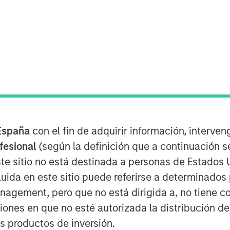
ity Cost
España
con el fin de adquirir información, interven
ing the weighted average cost of capital
ofesional
(según la definición que a continuación se
te sitio no está destinada a personas de Estados 
 both expected return and the discount
uida en este sitio puede referirse a determinado
t future free cash flows at the WACC to
gement, pero que no está dirigida a, no tiene com
iscounted cash flow model.
ciones en que no esté autorizada la distribución de
ects opportunity cost sensibly, is
os productos de inversión.