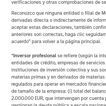
verificaciones y otras comprobaciones de se
Reconozco que ninguna entidad o filial de 
derivadas directa o indirectamente de infor
aceptar estas declaraciones, también confi
Michael Mauboussin
anteriores son correctas, haga clic seguidam
Managing Director
acuerdo” para volver a la página principal.
*
Inversor profesional
se refiere (según la int
entidades de crédito, empresas de servicios
instituciones de inversión colectiva y sus 
materias primas y en derivados de materias 
regulados para operar en mercados financier
de tamaño de la empresa: (i) total del balan
2.000.000 EUR, que intervengan por cuenta p
gestionan la deuda pública a escala naciona