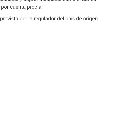
n por cuenta propia.
prevista por el regulador del país de origen
TÍCULO
ivate Credit
rket Monitor - Q2
026
ely insights on the private
dit landscape, exploring
 trends, market
velopments, and
estment considerations
ping the asset class.
-AGO-2026