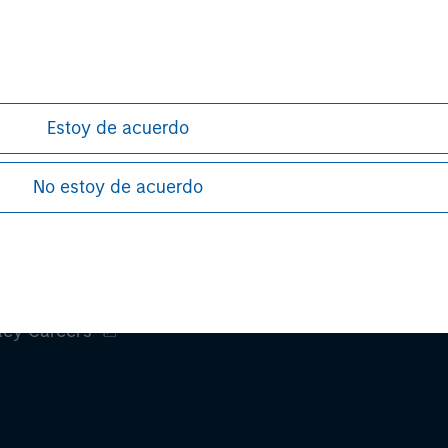
rative purposes only. Any performance quoted represents past 
e risks, including the possible loss of principal.
stors should carefully review the strategy’s relevant offeri
Estoy de acuerdo
No estoy de acuerdo
ley
ley Careers