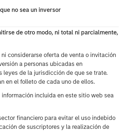
The Wisdom of Crowds in
 que no sea un inversor
Markets: Crowd Behavior in
Prediction, Betting, and Stock
Markets
tirse de otro modo, ni total ni parcialmente,
CONSILIENT OBSERVER
Opportunities and
Expectations: The Present
ni considerarse oferta de venta o invitación
Value of Growth Opportunities
nversión a personas ubicadas en
in Valuation
s leyes de la jurisdicción de que se trate.
CONSILIENT OBSERVER
n en el folleto de cada uno de ellos.
Bayes and Base Rates 2.0:
How History Can Guide Our
nformación incluida en este sitio web sea
Assessment of the Future
ctor financiero para evitar el uso indebido
cación de suscriptores y la realización de