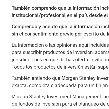
economically sound, and provides t
solution to apply to the problem.
También comprendo que la información inclui
institucional/profesional en el país desde el
We recommend settling on a sensible
the bulk of analytical time and atten
Comprendo y acepto que la información inclui
paths of future cash flows.
sin el consentimiento previo por escrito de
La información o las opiniones aquí incluida
Descargar PDF
para suscribir productos de inversión; adem
jurisdicciones en que dichas oferta, invitaci
Todos los productos de inversión están suped
También entiendo que Morgan Stanley Invest
exacta, completa o adecuada para un fin en p
Morgan Stanley Investment Management Limite
The Authors
de fondos de inversión para el blanqueo de ca