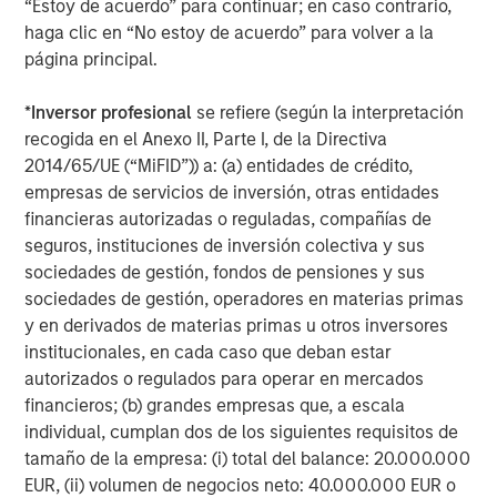
Managing Director
“Estoy de acuerdo” para continuar; en caso contrario,
haga clic en “No estoy de acuerdo” para volver a la
página principal.
Dan Callahan, CFA
*
Inversor profesional
se refiere (según la interpretación
Vice President
recogida en el Anexo II, Parte I, de la Directiva
2014/65/UE (“MiFID”)) a: (a) entidades de crédito,
empresas de servicios de inversión, otras entidades
financieras autorizadas o reguladas, compañías de
seguros, instituciones de inversión colectiva y sus
Featured Insights
sociedades de gestión, fondos de pensiones y sus
sociedades de gestión, operadores en materias primas
y en derivados de materias primas u otros inversores
institucionales, en cada caso que deban estar
autorizados o regulados para operar en mercados
financieros; (b) grandes empresas que, a escala
individual, cumplan dos de los siguientes requisitos de
tamaño de la empresa: (i) total del balance: 20.000.000
EUR, (ii) volumen de negocios neto: 40.000.000 EUR o