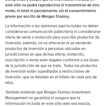
growth than they did in the period of easy money
este sitio no podrá reproducirse ni transmitirse de otro
given today’s valuation multiples and interest rates.
modo, ni total ni parcialmente, sin el consentimiento
previo por escrito de Morgan Stanley.
Descargar PDF
La información o las opiniones aquí incluidas no deben
considerarse comunicación publicitaria ni considerarse
Counterpoint Global
oferta de venta o invitación para suscribir productos de
inversión; además, no se ofrecerán ni se venderán
Counterpoint Global’s culture fosters collaboration,
productos de inversión a personas ubicadas en
creativity, continued development and differentiated
jurisdicciones en que dichas oferta, invitación,
thinking.
suscripción o venta sean ilegales conforme a las leyes
de la jurisdicción de que se trate. Todos los productos
ARTÍCULOS RELACIONADOS
de inversión están supeditados a restricciones de
inversión, que se detallan en el folleto de cada uno de
CONSILIENT OBSERVER
ellos.
The Wisdom of Crowds in Markets: Crowd
También entiendo que Morgan Stanley Investment
Behavior in Prediction, Betting, and Stock
Management no garantiza ni asegura que la
Markets
información incluida en este sitio web sea exacta,