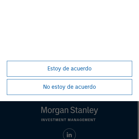
This material is a general communication, which is not impartial,
is for informational and educational purposes only, not a
recommendation to purchase or sell specific securities, or to
adopt any particular investment strategy. Information does not
address financial objectives, situation or specific needs of
individual investors.
Any charts and graphs provided are for illustrative purposes
only. Any performance quoted represents past performance.
Past performance does not guarantee future results.
All
investments involve risks, including the possible loss of
principal.
Estoy de acuerdo
For the complete content and important disclosures, refer to
the
article pdf
.
No estoy de acuerdo