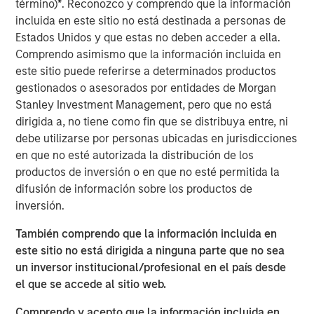
término)
*
. Reconozco y comprendo que la información
incluida en este sitio no está destinada a personas de
We examine the counterintuitive behavior of U.S.
Estados Unidos y que estas no deben acceder a ella.
public companies in the recent regime of “easy
Comprendo asimismo que la información incluida en
money,” the period of below-average interest rates
este sitio puede referirse a determinados productos
from 2009 to 2021.
gestionados o asesorados por entidades de Morgan
Stanley Investment Management, pero que no está
Lower rates and ready access to capital would
dirigida a, no tiene como fin que se distribuya entre, ni
imply companies use more debt, hold less cash,
debe utilizarse por personas ubicadas en jurisdicciones
invest more, and return less cash to shareholders.
en que no esté autorizada la distribución de los
While these low rates encouraged plenty of
productos de inversión o en que no esté permitida la
undisciplined behavior among investors and
difusión de información sobre los productos de
companies, the large U.S. public companies
inversión.
behaved in ways that were not consistent with what
También comprendo que la información incluida en
theory would suggest.
este sitio no está dirigida a ninguna parte que no sea
We emphasize how companies often use hurdle
un inversor institucional/profesional en el país desde
rates much higher than their cost of capital and that
el que se accede al sitio web.
buybacks will contribute less to earnings per share
Comprendo y acepto que la información incluida en