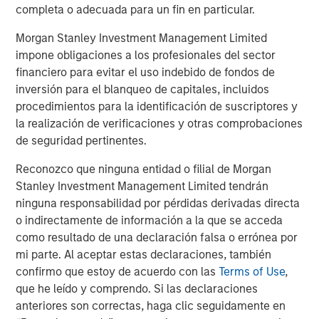
CONSILIENT OBSERVER
completa o adecuada para un fin en particular.
Opportunities and Expectations: The Present
Morgan Stanley Investment Management Limited
Value of Growth Opportunities in Valuation
impone obligaciones a los profesionales del sector
financiero para evitar el uso indebido de fondos de
inversión para el blanqueo de capitales, incluidos
CONSILIENT OBSERVER
procedimientos para la identificación de suscriptores y
la realización de verificaciones y otras comprobaciones
Bayes and Base Rates 2.0: How History Can
de seguridad pertinentes.
Guide Our Assessment of the Future
Reconozco que ninguna entidad o filial de Morgan
Stanley Investment Management Limited tendrán
ninguna responsabilidad por pérdidas derivadas directa
The Authors
o indirectamente de información a la que se acceda
como resultado de una declaración falsa o errónea por
mi parte. Al aceptar estas declaraciones, también
confirmo que estoy de acuerdo con las
Terms of Use
,
que he leído y comprendo. Si las declaraciones
Michael Mauboussin
anteriores son correctas, haga clic seguidamente en