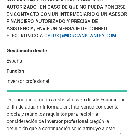
AUTORIZADO. EN CASO DE QUE NO PUEDA PONERSE
Investment in the Era of
EN CONTACTO CON UN INTERMEDIARIO O UN ASESOR
“Easy Money”
FINANCIERO AUTORIZADO Y PRECISA DE
ASISTENCIA, ENVÍE UN MENSAJE DE CORREO
ELECTRÓNICO A
CSLUX@MORGANSTANLEY.COM
28 FEBRERO 2024
Gestionado desde
España
The Authors
Función
Michael Mauboussin
Inversor profesional
Managing Director
Declaro que accedo a este sitio web desde
España
con
Dan Callahan, CFA
el fin de adquirir información, intervengo por cuenta
Vice President
propia y reúno los requisitos para recibir la
consideración de
inversor profesional
(según la
definición que a continuación se le atribuye a este