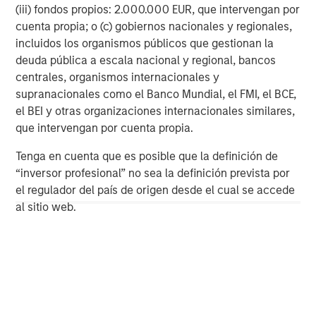
(iii) fondos propios: 2.000.000 EUR, que intervengan por
cuenta propia; o (c) gobiernos nacionales y regionales,
incluidos los organismos públicos que gestionan la
ARTÍCULO
T
deuda pública a escala nacional y regional, bancos
centrales, organismos internacionales y
The MSIM Quantitative Duration
F
supranacionales como el Banco Mundial, el FMI, el BCE,
Strategy Model: A Factor-Based
C
el BEI y otras organizaciones internacionales similares,
Approach to Managing Interest Rates
Anton Heese and Matas Vala explore the
H
que intervengan por cuenta propia.
Quantitative Duration Strategy Model, one of the
h
proprietary tools the team uses to enhance their
c
Tenga en cuenta que es posible que la definición de
investment process, as it helps provide structure
d
“inversor profesional” no sea la definición prevista por
and rigour with identifying and processing
l
el regulador del país de origen desde el cual se accede
relevant and important data.
C
al sitio web.
f
c
05-AGO-2026
0