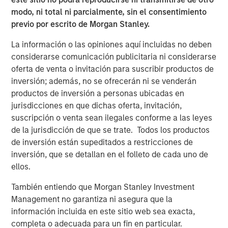
modo, ni total ni parcialmente, sin el consentimiento
Big Picture - Artificial Intelligence: Ten
previo por escrito de Morgan Stanley.
Investment Truths
La información o las opiniones aquí incluidas no deben
considerarse comunicación publicitaria ni considerarse
TALES FROM THE EMERGING WORLD
oferta de venta o invitación para suscribir productos de
Video: Mexico's Domestic Opportunity
inversión; además, no se ofrecerán ni se venderán
productos de inversión a personas ubicadas en
jurisdicciones en que dichas oferta, invitación,
suscripción o venta sean ilegales conforme a las leyes
de la jurisdicción de que se trate. Todos los productos
The Author
de inversión están supeditados a restricciones de
inversión, que se detallan en el folleto de cada uno de
ellos.
También entiendo que Morgan Stanley Investment
Jitania Kandhari
Management no garantiza ni asegura que la
Managing Director
información incluida en este sitio web sea exacta,
completa o adecuada para un fin en particular.