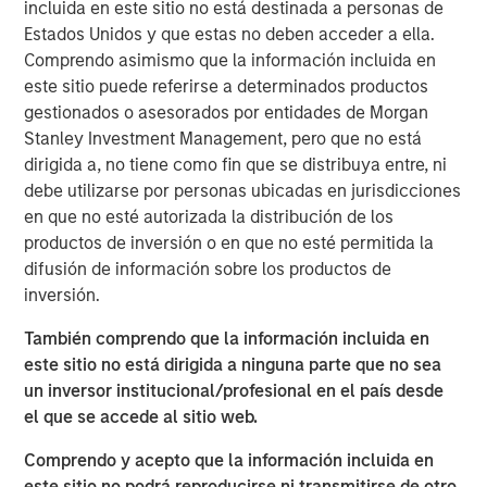
incluida en este sitio no está destinada a personas de
Estados Unidos y que estas no deben acceder a ella.
See below for more important disclosures.
Comprendo asimismo que la información incluida en
este sitio puede referirse a determinados productos
Emerging Markets Equity Team
gestionados o asesorados por entidades de Morgan
The Emerging Markets Equity team combines deep
Stanley Investment Management, pero que no está
expertise and local presence in global markets with an
dirigida a, no tiene como fin que se distribuya entre, ni
integrated top-down and bottom-up investment approach
debe utilizarse por personas ubicadas en jurisdicciones
to invest in core and growth-oriented portfolios across
en que no esté autorizada la distribución de los
non-U.S. markets.
productos de inversión o en que no esté permitida la
difusión de información sobre los productos de
inversión.
ARTÍCULOS RELACIONADOS
También comprendo que la información incluida en
BIG PICTURE
este sitio no está dirigida a ninguna parte que no sea
Video: Ten Investment Truths About Artificial
un inversor institucional/profesional en el país desde
Intelligence
el que se accede al sitio web.
Comprendo y acepto que la información incluida en
BIG PICTURE
este sitio no podrá reproducirse ni transmitirse de otro