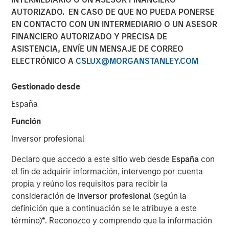
AUTORIZADO. EN CASO DE QUE NO PUEDA PONERSE
EN CONTACTO CON UN INTERMEDIARIO O UN ASESOR
FINANCIERO AUTORIZADO Y PRECISA DE
Play
ASISTENCIA, ENVÍE UN MENSAJE DE CORREO
ELECTRÓNICO A
CSLUX@MORGANSTANLEY.COM
Gestionado desde
Video
España
A new wave of discontent marked by the rise of anti-
Función
elitism, anti-incumbency and anti-immigration reveals
Inversor profesional
deep seated frustrations with traditional power
structures. Jitania Kandhari examines these forces that
Declaro que accedo a este sitio web desde
España
con
will reshape politics, economics and markets.
el fin de adquirir información, intervengo por cuenta
propia y reúno los requisitos para recibir la
consideración de
inversor profesional
(según la
Read "Big Picture - Key Themes for 2025"
definición que a continuación se le atribuye a este
término)
*
. Reconozco y comprendo que la información