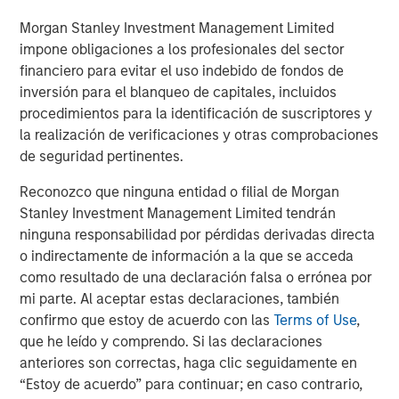
Morgan Stanley Investment Management Limited
impone obligaciones a los profesionales del sector
financiero para evitar el uso indebido de fondos de
Featured Insights
inversión para el blanqueo de capitales, incluidos
procedimientos para la identificación de suscriptores y
la realización de verificaciones y otras comprobaciones
de seguridad pertinentes.
Reconozco que ninguna entidad o filial de Morgan
Stanley Investment Management Limited tendrán
ninguna responsabilidad por pérdidas derivadas directa
o indirectamente de información a la que se acceda
como resultado de una declaración falsa o errónea por
mi parte. Al aceptar estas declaraciones, también
confirmo que estoy de acuerdo con las
Terms of Use
,
ARTÍCULO
A
que he leído y comprendo. Si las declaraciones
anteriores son correctas, haga clic seguidamente en
Real Estate Midyear Outlook:
T
“Estoy de acuerdo” para continuar; en caso contrario,
Constructive Amid Fluid Backdrop
St