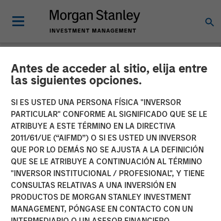
Antes de acceder al sitio, elija entre
BIG PICTURE
INSIGHTS
las siguientes opciones.
Video: The 3 Antis
SI ES USTED UNA PERSONA FÍSICA "INVERSOR
PARTICULAR" CONFORME AL SIGNIFICADO QUE SE LE
ATRIBUYE A ESTE TÉRMINO EN LA DIRECTIVA
19 MAYO 2025
2011/61/UE (“AIFMD”) O SI ES USTED UN INVERSOR
QUE POR LO DEMÁS NO SE AJUSTA A LA DEFINICIÓN
Jitania Kandhari
QUE SE LE ATRIBUYE A CONTINUACIÓN AL TÉRMINO
Managing Director
"INVERSOR INSTITUCIONAL / PROFESIONAL", Y TIENE
CONSULTAS RELATIVAS A UNA INVERSIÓN EN
PRODUCTOS DE MORGAN STANLEY INVESTMENT
MANAGEMENT, PÓNGASE EN CONTACTO CON UN
INTERMEDIARIO O UN ASESOR FINANCIERO