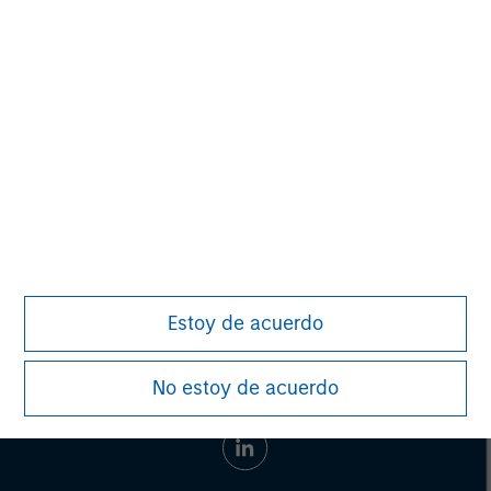
recommendation to purchase or sell specific securities, or to
adopt any particular investment strategy. Information does not
address financial objectives, situation or specific needs of
individual investors.
Any charts and graphs provided are for illustrative purposes
only. Any performance quoted represents past performance.
Past performance does not guarantee future results.
Prior to making any investment decision, investors should
carefully review the strategy’s relevant offering document. For
the complete content and important disclosures, refer to
Big
Picture: Key Themes for 2025
.
Estoy de acuerdo
No estoy de acuerdo