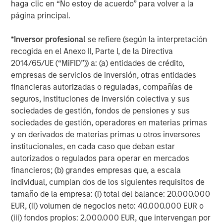
haga clic en “No estoy de acuerdo” para volver a la
A
The current macroenvironment remains resilient
A
página principal.
despite elevated volatility and divergence across
Q
markets. As inflation and energy prices keep
p
*
Inversor profesional
se refiere (según la interpretación
central banks hawkish, real estate continues to
i
recogida en el Anexo II, Parte I, de la Directiva
offer attractive relative value, supported by a
a
2014/65/UE (“MiFID”)) a: (a) entidades de crédito,
25% repricing, durable income streams, and
r
empresas de servicios de inversión, otras entidades
constrained supply. In this environment,
financieras autorizadas o reguladas, compañías de
diversified portfolios and selective asset-level
07-AGO-2026
0
seguros, instituciones de inversión colectiva y sus
investing remain critical.
sociedades de gestión, fondos de pensiones y sus
sociedades de gestión, operadores en materias primas
y en derivados de materias primas u otros inversores
institucionales, en cada caso que deban estar
autorizados o regulados para operar en mercados
financieros; (b) grandes empresas que, a escala
individual, cumplan dos de los siguientes requisitos de
Risk Considerations:
There is no assurance that a portfolio will
tamaño de la empresa: (i) total del balance: 20.000.000
achieve its investment objective. Portfolios are subject to market
EUR, (ii) volumen de negocios neto: 40.000.000 EUR o
risk, which is the possibility that the market values of securities
owned by the portfolio will decline and that the value of
(iii) fondos propios: 2.000.000 EUR, que intervengan por