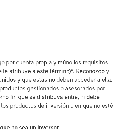
go por cuenta propia y reúno los requisitos
Morgan Stanley Real Estate
 le atribuye a este término)
*
. Reconozco y
Investing
Unidos y que estas no deben acceder a ella.
Morgan Stanley Real Estate Investing
s productos gestionados o asesorados por
(MSREI) manages global value-add /
o fin que se distribuya entre, ni debe
opportunistic and regional core / core-
 los productos de inversión o en que no esté
plus real estate investment strategies.
The team's experience encompasses a
broad array of asset classes,
geographic regions and investment
 que no sea un inversor