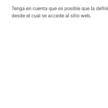
Tenga en cuenta que es posible que la definic
desde el cual se accede al sitio web.
While cyclical recovery will underpin ov
forces are expected to drive greater diffe
emerges around demographic shifts, supp
office trends, occupier preferences are