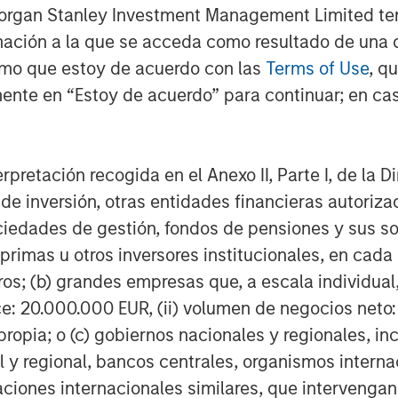
Morgan Stanley Investment Management Limited te
mación a la que se acceda como resultado de una de
rmo que estoy de acuerdo con las
Terms of Use
, q
ente en “Estoy de acuerdo” para continuar; en cas
erpretación recogida en el Anexo II, Parte I, de la D
 de inversión, otras entidades financieras autoriz
sociedades de gestión, fondos de pensiones y sus 
primas u otros inversores institucionales, en cad
os; (b) grandes empresas que, a escala individual,
ce: 20.000.000 EUR, (ii) volumen de negocios neto:
ropia; o (c) gobiernos nacionales y regionales, in
l y regional, bancos centrales, organismos inter
izaciones internacionales similares, que intervenga