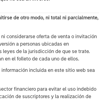
themes across all phases of the real
estate cycle.
tirse de otro modo, ni total ni parcialmente,
ARTÍCULOS RELACIONADOS
ARTÍCULO
ni considerarse oferta de venta o invitación
nversión a personas ubicadas en
Real Estate Midyear Outlook:
Constructive Amid Fluid
s leyes de la jurisdicción de que se trate.
Backdrop
n en el folleto de cada uno de ellos.
ALTS IN FOCUS
nformación incluida en este sitio web sea
Real Estate 2026 Midyear
Outlook
ctor financiero para evitar el uso indebido
cación de suscriptores y la realización de
ARTÍCULO
Private Real Estate Credit: A