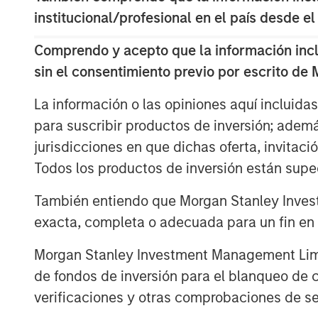
year anticipating a rebound after two yea
institucional/profesional en el país desde el
value growth reached only 1.5% through th
Comprendo y acepto que la información inclui
inflation, stoked by tariffs, kept the Fed 
sin el consentimiento previo por escrito de
expected interest rates, elevated proper
activity. Meanwhile, policy uncertainty 
La información o las opiniones aquí incluida
demand, leaving excess supply—particular
para suscribir productos de inversión; adem
As we enter 2026, the outlook is more co
jurisdicciones en que dichas oferta, invitaci
supportive fiscal and monetary policies, a
Todos los productos de inversión están suped
procyclical growth across most economie
También entiendo que Morgan Stanley Invest
investment case for real estate, especial
25%. Motivated sellers, engaged buyers, 
exacta, completa o adecuada para un fin en p
setting the stage for a rebound in transac
Morgan Stanley Investment Management Limite
widening gap between rising replacement
de fondos de inversión para el blanqueo de ca
suggests the slowdown in new constructio
next real estate upcycle.
verificaciones y otras comprobaciones de se