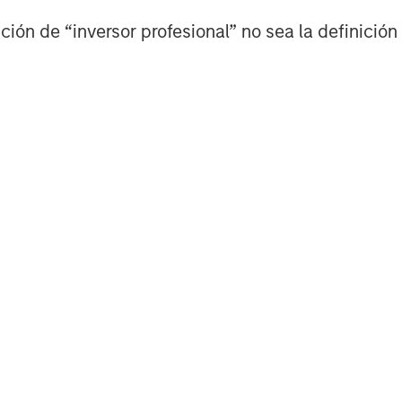
ión de “inversor profesional” no sea la definición 
erall market momentum, structural
rentiation in performance. As clarity
ly chain realignment, and return-to-
 becoming more defined—requiring