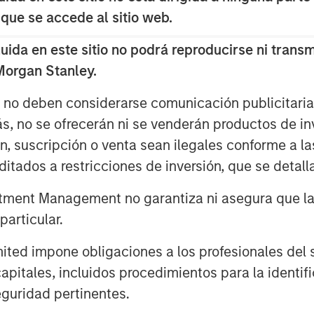
rs of declining values, but global
 que se accede al sitio web.
1
e first three quarters
. Persistent
da en este sitio no podrá reproducirse ni transmi
cautious, resulting in higher-than-
 Morgan Stanley.
ty yields and muted transaction
slowed occupier decision-making and
s no deben considerarse comunicación publicitaria 
ly in the U.S.—to pressure rent growth.
ás, no se ofrecerán ni se venderán productos de i
nstructive. A combination of
ón, suscripción o venta sean ilegales conforme a la
long with deregulation, is fostering
itados a restricciones de inversión, que se detalla
s. This backdrop strengthens the
ment Management no garantiza ni asegura que la i
ly for assets that have repriced by 20–
and improved debt availability are
articular.
tions and valuations. Additionally, the
d impone obligaciones a los profesionales del se
 costs and current market pricing
pitales, incluidos procedimientos para la identifi
n will persist, thus prolonging the
guridad pertinentes.