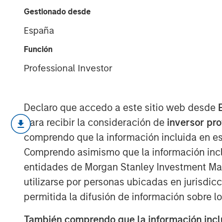
Inflection Poin
Gestionado desde
España
29 ENERO 2026
Función
Professional Investor
Declaro que accedo a este sitio web desde
para recibir la consideración de
inversor pr
comprendo que la información incluida en es
Targeted Strategies Re
Comprendo asimismo que la información incl
Demand and Rising Geo
entidades de Morgan Stanley Investment Mana
utilizarse por personas ubicadas en jurisdic
permitida la difusión de información sobre l
Introduction
También comprendo que la información inclui
2025 marked a stagnant period for commer