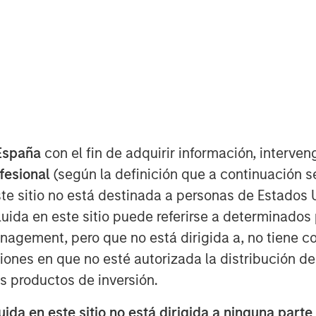
t
España
con el fin de adquirir información, interven
ofesional
(según la definición que a continuación se
te sitio no está destinada a personas de Estados 
quired for Evolving
uida en este sitio puede referirse a determinado
political Risk
gement, pero que no está dirigida a, no tiene com
ciones en que no esté autorizada la distribución de
os productos de inversión.
da en este sitio no está dirigida a ninguna parte
cial real estate. Investors began the