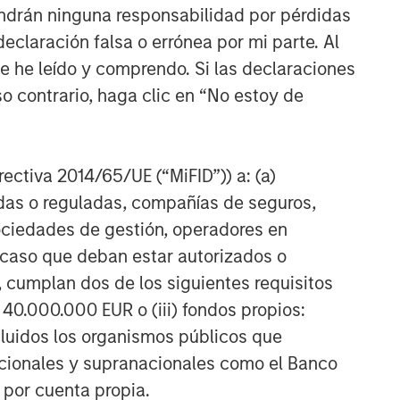
Flight to Quality in Today's
ndrán ninguna responsabilidad por pérdidas
Risk Environment
claración falsa o errónea por mi parte. Al
ue he leído y comprendo. Si las declaraciones
o contrario, haga clic en “No estoy de
irectiva 2014/65/UE (“MiFID”)) a: (a)
adas o reguladas, compañías de seguros,
sociedades de gestión, operadores en
a caso que deban estar autorizados o
 cumplan dos de los siguientes requisitos
 40.000.000 EUR o (iii) fondos propios:
cluidos los organismos públicos que
nacionales y supranacionales como el Banco
n por cuenta propia.