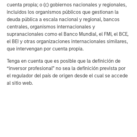
cuenta propia; o (c) gobiernos nacionales y regionales,
Private Credit 2026 Midyear Outlook
incluidos los organismos públicos que gestionan la
deuda pública a escala nacional y regional, bancos
centrales, organismos internacionales y
supranacionales como el Banco Mundial, el FMI, el BCE,
The Author
el BEI y otras organizaciones internacionales similares,
que intervengan por cuenta propia.
Tenga en cuenta que es posible que la definición de
“inversor profesional” no sea la definición prevista por
Mark Jochims
el regulador del país de origen desde el cual se accede
Managing Director
al sitio web.
Featured Insights