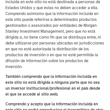
Growth of Private Credit:
Private credit AUM in
incluida en este sitio no está destinada a personas de
Europe has grown significantly, increasing from
Estados Unidos y que estas no deben acceder a ella.
$93 billion in 2013 to $525 billion by 2025.
Comprendo asimismo que la información incluida en
este sitio puede referirse a determinados productos
Investor Base:
Initially dominated by
gestionados o asesorados por entidades de Morgan
institutional investors, the investor base is
Stanley Investment Management, pero que no está
broadening out as private credit funds
dirigida a, no tiene como fin que se distribuya entre, ni
debe utilizarse por personas ubicadas en jurisdicciones
innovate product offerings for wealth investors.
en que no esté autorizada la distribución de los
Advantages for Borrowers:
Private credit
productos de inversión o en que no esté permitida la
difusión de información sobre los productos de
offers borrowers confidentiality, flexibility and
inversión.
speed and reliability of execution, making it
suitable for complex financing needs.
También comprendo que la información incluida en
este sitio no está dirigida a ninguna parte que no sea
Attractive Returns:
Private credit has
un inversor institucional/profesional en el país desde
historically offered investors a yield premium
el que se accede al sitio web.
and higher overall returns compared with
Comprendo y acepto que la información incluida en
traditional credit asset classes.
este sitio no podrá reproducirse ni transmitirse de otro