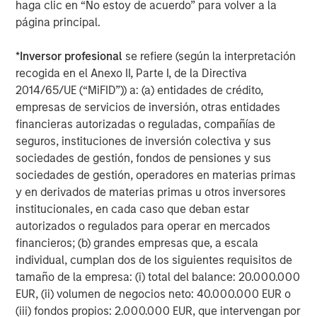
haga clic en “No estoy de acuerdo” para volver a la
financings to European middle-market companies. The
página principal.
team supports companies undergoing a wide range of
transformations, including leveraged buyouts,
*
Inversor profesional
se refiere (según la interpretación
management buyouts, acquisitions, growth financings,
recogida en el Anexo II, Parte I, de la Directiva
refinancings, and recapitalisations.
2014/65/UE (“MiFID”)) a: (a) entidades de crédito,
empresas de servicios de inversión, otras entidades
ARTÍCULOS RELACIONADOS
financieras autorizadas o reguladas, compañías de
seguros, instituciones de inversión colectiva y sus
ARTÍCULO
sociedades de gestión, fondos de pensiones y sus
European Private Credit: Still an All-Weather
sociedades de gestión, operadores en materias primas
Asset Class?
y en derivados de materias primas u otros inversores
institucionales, en cada caso que deban estar
autorizados o regulados para operar en mercados
ARTÍCULO
financieros; (b) grandes empresas que, a escala
European Private Credit: Why Now?
individual, cumplan dos de los siguientes requisitos de
tamaño de la empresa: (i) total del balance: 20.000.000
EUR, (ii) volumen de negocios neto: 40.000.000 EUR o
ALTS IN FOCUS
(iii) fondos propios: 2.000.000 EUR, que intervengan por