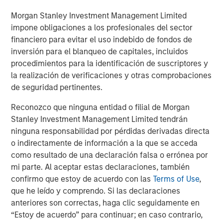
to high-quality companies in non-cyclical industries with
healthy and stable cash flows.
Morgan Stanley Investment Management Limited
impone obligaciones a los profesionales del sector
Private credit’s growing popularity owes to its attractive
financiero para evitar el uso indebido de fondos de
income potential, track record for generating strong risk-
inversión para el blanqueo de capitales, incluidos
adjusted returns ability to act as an effective portfolio
procedimientos para la identificación de suscriptores y
diversifier.
la realización de verificaciones y otras comprobaciones
de seguridad pertinentes.
Learn more about European Private Credit, the growth
drivers propelling the asset class and why investors
Reconozco que ninguna entidad o filial de Morgan
should consider adding European Private Credit to their
Stanley Investment Management Limited tendrán
portfolios.
ninguna responsabilidad por pérdidas derivadas directa
o indirectamente de información a la que se acceda
como resultado de una declaración falsa o errónea por
Descargar PDF
mi parte. Al aceptar estas declaraciones, también
confirmo que estoy de acuerdo con las
Terms of Use
,
European Private Credit Team
que he leído y comprendo. Si las declaraciones
anteriores son correctas, haga clic seguidamente en
Morgan Stanley European Private Credit provides
“Estoy de acuerdo” para continuar; en caso contrario,
privately negotiated, senior secured and subordinated