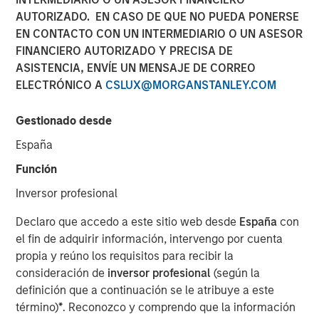
AUTORIZADO. EN CASO DE QUE NO PUEDA PONERSE
EN CONTACTO CON UN INTERMEDIARIO O UN ASESOR
18 MARZO 2025
FINANCIERO AUTORIZADO Y PRECISA DE
ASISTENCIA, ENVÍE UN MENSAJE DE CORREO
ELECTRÓNICO A
CSLUX@MORGANSTANLEY.COM
The Author
Gestionado desde
Mark Jochims
España
Managing Director
Función
Inversor profesional
Declaro que accedo a este sitio web desde
España
con
el fin de adquirir información, intervengo por cuenta
propia y reúno los requisitos para recibir la
consideración de
inversor profesional
(según la
Key Takeaways:
definición que a continuación se le atribuye a este
término)
*
. Reconozco y comprendo que la información