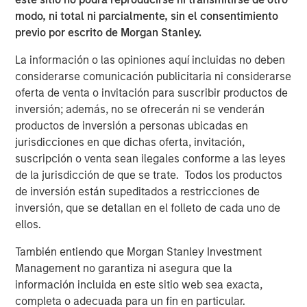
Inflation Hedge:
As a floating-rate debt
modo, ni total ni parcialmente, sin el consentimiento
previo por escrito de Morgan Stanley.
instrument, private loans offer investors
protection against inflation.
La información o las opiniones aquí incluidas no deben
considerarse comunicación publicitaria ni considerarse
oferta de venta o invitación para suscribir productos de
inversión; además, no se ofrecerán ni se venderán
Private credit is emerging as one of the most dynamic
productos de inversión a personas ubicadas en
growth areas in European finance today. As a relatively
jurisdicciones en que dichas oferta, invitación,
young asset class, however, investor awareness of the
suscripción o venta sean ilegales conforme a las leyes
underlying assets, how the market functions and the
de la jurisdicción de que se trate. Todos los productos
potential investment advantages that private credit offers
de inversión están supeditados a restricciones de
have yet to reach the mainstream among European
inversión, que se detallan en el folleto de cada uno de
investors.
ellos.
In short, private credit refers to privately negotiated loans
También entiendo que Morgan Stanley Investment
between corporate borrowers and non-bank lenders,
Management no garantiza ni asegura que la
known as private credit funds. These funds typically
información incluida en este sitio web sea exacta,
maintain a strong focus on capital preservation, lending
completa o adecuada para un fin en particular.