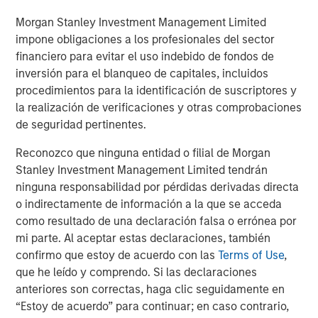
Morgan Stanley Investment Management Limited
impone obligaciones a los profesionales del sector
financiero para evitar el uso indebido de fondos de
ARTÍCULO
A
inversión para el blanqueo de capitales, incluidos
Real Estate Midyear Outlook:
T
procedimientos para la identificación de suscriptores y
Constructive Amid Fluid Backdrop
St
la realización de verificaciones y otras comprobaciones
A
de seguridad pertinentes.
The current macroenvironment remains resilient
A
despite elevated volatility and divergence across
Q
Reconozco que ninguna entidad o filial de Morgan
markets. As inflation and energy prices keep
p
Stanley Investment Management Limited tendrán
central banks hawkish, real estate continues to
i
ninguna responsabilidad por pérdidas derivadas directa
offer attractive relative value, supported by a
a
o indirectamente de información a la que se acceda
25% repricing, durable income streams, and
r
como resultado de una declaración falsa o errónea por
constrained supply. In this environment,
mi parte. Al aceptar estas declaraciones, también
diversified portfolios and selective asset-level
07-AGO-2026
0
confirmo que estoy de acuerdo con las
Terms of Use
,
investing remain critical.
que he leído y comprendo. Si las declaraciones
anteriores son correctas, haga clic seguidamente en
“Estoy de acuerdo” para continuar; en caso contrario,