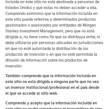
incluida en este sitio no está destinada a personas de
that define enduring companies. Through case studies of
Estados Unidos y que estas no deben acceder a ella.
leaders like Amazon, Tesla and Shopify, the piece
Comprendo asimismo que la información incluida en
illustrates how these “Builders” turn ownership & vision
este sitio puede referirse a determinados productos
into measurable value across market cycles.
gestionados o asesorados por entidades de Morgan
Stanley Investment Management, pero que no está
dirigida a, no tiene como fin que se distribuya entre, ni
debe utilizarse por personas ubicadas en jurisdicciones
Descargar PDF
en que no esté autorizada la distribución de los
productos de inversión o en que no esté permitida la
Counterpoint Global
difusión de información sobre los productos de
inversión.
Counterpoint Global’s culture fosters collaboration,
creativity, continued development and differentiated
También comprendo que la información incluida en
thinking.
este sitio no está dirigida a ninguna parte que no sea
un inversor institucional/profesional en el país desde
el que se accede al sitio web.
The Author
Comprendo y acepto que la información incluida en
este sitio no podrá reproducirse ni transmitirse de otro