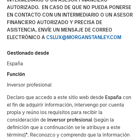
Lessons from Builders
AUTORIZADO. EN CASO DE QUE NO PUEDA PONERSE
EN CONTACTO CON UN INTERMEDIARIO O UN ASESOR
FINANCIERO AUTORIZADO Y PRECISA DE
31 OCTUBRE 2025
ASISTENCIA, ENVÍE UN MENSAJE DE CORREO
ELECTRÓNICO A
CSLUX@MORGANSTANLEY.COM
Gestionado desde
The Author
España
Manas Gautam
Función
Executive Director
Inversor profesional
Declaro que accedo a este sitio web desde
España
con
el fin de adquirir información, intervengo por cuenta
propia y reúno los requisitos para recibir la
This paper explores how founder-led and owner-operated
consideración de
inversor profesional
(según la
companies translate aligned incentives into long-term
definición que a continuación se le atribuye a este
business success. The paper identifies six traits - from
término)
*
. Reconozco y comprendo que la información
customer obsession to disciplined capital allocation —