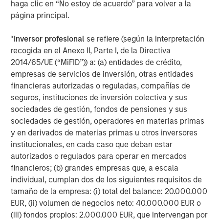
haga clic en “No estoy de acuerdo” para volver a la
página principal.
*
Inversor profesional
se refiere (según la interpretación
Risk Considerations
recogida en el Anexo II, Parte I, de la Directiva
There is no assurance that a Portfolio will achieve its investment
2014/65/UE (“MiFID”)) a: (a) entidades de crédito,
objective. Portfolios are subject to
market risk
, which is the
empresas de servicios de inversión, otras entidades
possibility that the market values of securities owned by the
financieras autorizadas o reguladas, compañías de
Portfolio will decline and that the value of Portfolio shares may
therefore be less than what you paid for them. Market values
seguros, instituciones de inversión colectiva y sus
can change daily due to economic and other events (e.g. natural
sociedades de gestión, fondos de pensiones y sus
disasters, health crises, terrorism, conflicts and social unrest)
that affect markets, countries, companies or governments. It is
sociedades de gestión, operadores en materias primas
difficult to predict the timing, duration, and potential adverse
y en derivados de materias primas u otros inversores
effects (e.g. portfolio liquidity) of events. Accordingly, you can
institucionales, en cada caso que deban estar
lose money investing in this Portfolio. Please be aware that this
Portfolio may be subject to certain additional risks. In general,
autorizados o regulados para operar en mercados
equities securities'
values also fluctuate in response to activities
financieros; (b) grandes empresas que, a escala
specific to a company. Investments in
foreign markets
entail
special risks such as currency, political, economic, market and
individual, cumplan dos de los siguientes requisitos de
liquidity risks. The risks of investing in
emerging market
tamaño de la empresa: (i) total del balance: 20.000.000
countries
are greater than risks associated with investments in
EUR, (ii) volumen de negocios neto: 40.000.000 EUR o
foreign developed countries.
Privately placed and restricted
securities
may be subject to resale restrictions as well as a lack
(iii) fondos propios: 2.000.000 EUR, que intervengan por