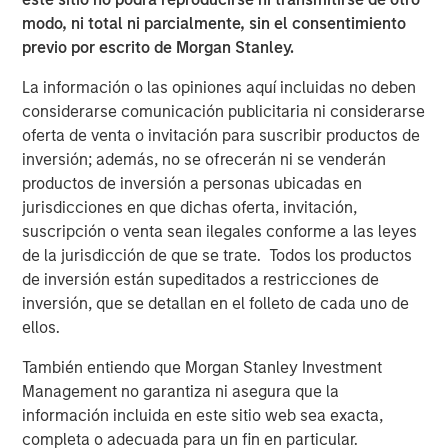
The Emerging Markets Equity team combines deep
modo, ni total ni parcialmente, sin el consentimiento
expertise and local presence in global markets with an
previo por escrito de Morgan Stanley.
integrated top-down and bottom-up investment approach
to invest in core and growth-oriented portfolios across
La información o las opiniones aquí incluidas no deben
non-U.S. markets.
considerarse comunicación publicitaria ni considerarse
oferta de venta o invitación para suscribir productos de
inversión; además, no se ofrecerán ni se venderán
ARTÍCULOS RELACIONADOS
productos de inversión a personas ubicadas en
TALES FROM THE EMERGING WORLD
jurisdicciones en que dichas oferta, invitación,
suscripción o venta sean ilegales conforme a las leyes
The Water Constraint
de la jurisdicción de que se trate. Todos los productos
de inversión están supeditados a restricciones de
TALES FROM THE EMERGING WORLD
inversión, que se detallan en el folleto de cada uno de
ellos.
Video: Mexico's Domestic Opportunity
También entiendo que Morgan Stanley Investment
Management no garantiza ni asegura que la
TALES FROM THE EMERGING WORLD
información incluida en este sitio web sea exacta,
Mexico's Domestic Opportunity
completa o adecuada para un fin en particular.