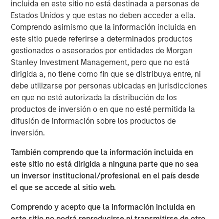
incluida en este sitio no está destinada a personas de
portfolio companies. Our focus remained on material
Estados Unidos y que estas no deben acceder a ella.
issues, such as governance, decarbonization and
Comprendo asimismo que la información incluida en
working conditions and gender diversity. Governance
este sitio puede referirse a determinados productos
engagements increased significantly, with a focus on
gestionados o asesorados por entidades de Morgan
board independence and executive compensation.
Stanley Investment Management, pero que no está
Environmental discussions centered on decarbonization
dirigida a, no tiene como fin que se distribuya entre, ni
and emissions reduction strategies. Social engagements
debe utilizarse por personas ubicadas en jurisdicciones
addressed decent work conditions and diversity. We also
en que no esté autorizada la distribución de los
emphasized strengthening corporate disclosures and
productos de inversión o en que no esté permitida la
sharing best practices.
difusión de información sobre los productos de
Download the report to learn more through selected
inversión.
case studies illustrating our stewardship.
También comprendo que la información incluida en
este sitio no está dirigida a ninguna parte que no sea
Descargar PDF
un inversor institucional/profesional en el país desde
el que se accede al sitio web.
Emerging Markets Equity Team
Comprendo y acepto que la información incluida en
este sitio no podrá reproducirse ni transmitirse de otro