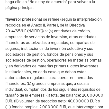
haga clic en “No estoy de acuerdo” para volver a la
página principal.
*
Inversor profesional
se refiere (según la interpretación
recogida en el Anexo II, Parte I, de la Directiva
2014/65/UE (“MiFID”)) a: (a) entidades de crédito,
empresas de servicios de inversión, otras entidades
financieras autorizadas o reguladas, compañías de
seguros, instituciones de inversión colectiva y sus
ARTÍCULO
A
sociedades de gestión, fondos de pensiones y sus
Real Estate Midyear Outlook:
T
sociedades de gestión, operadores en materias primas
Constructive Amid Fluid Backdrop
St
y en derivados de materias primas u otros inversores
A
institucionales, en cada caso que deban estar
The current macroenvironment remains resilient
A
autorizados o regulados para operar en mercados
despite elevated volatility and divergence across
Q
financieros; (b) grandes empresas que, a escala
markets. As inflation and energy prices keep
p
individual, cumplan dos de los siguientes requisitos de
central banks hawkish, real estate continues to
i
tamaño de la empresa: (i) total del balance: 20.000.000
offer attractive relative value, supported by a
a
EUR, (ii) volumen de negocios neto: 40.000.000 EUR o
25% repricing, durable income streams, and
r
(iii) fondos propios: 2.000.000 EUR, que intervengan por