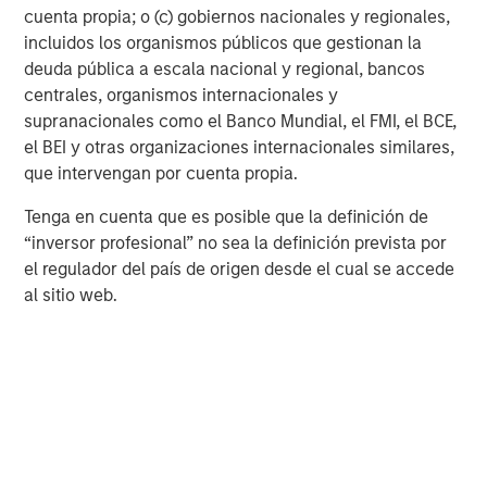
constrained supply. In this environment,
cuenta propia; o (c) gobiernos nacionales y regionales,
diversified portfolios and selective asset-level
07-AGO-2026
0
incluidos los organismos públicos que gestionan la
investing remain critical.
deuda pública a escala nacional y regional, bancos
centrales, organismos internacionales y
supranacionales como el Banco Mundial, el FMI, el BCE,
el BEI y otras organizaciones internacionales similares,
que intervengan por cuenta propia.
Tenga en cuenta que es posible que la definición de
Risk Considerations
“inversor profesional” no sea la definición prevista por
ESG strategies
that incorporate impact investing and/or
el regulador del país de origen desde el cual se accede
Environmental, Social and Governance (ESG) factors could result
al sitio web.
in relative investment performance deviating from other
strategies or broad market benchmarks, depending on whether
such sectors or investments are in or out of favor in the market.
As a result, there is no assurance ESG strategies could result in
more favorable investment performance. There is no assurance
that a Portfolio will achieve its investment objective. Portfolios
are subject to market risk, which is the possibility that the
market values of securities owned by the Portfolio will decline
and that the value of Portfolio shares may therefore be less than
what you paid for them. Market values can change daily due to