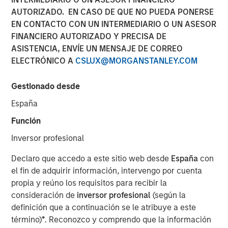
Report 2025
AUTORIZADO. EN CASO DE QUE NO PUEDA PONERSE
EN CONTACTO CON UN INTERMEDIARIO O UN ASESOR
FINANCIERO AUTORIZADO Y PRECISA DE
14 NOVIEMBRE 2025
ASISTENCIA, ENVÍE UN MENSAJE DE CORREO
ELECTRÓNICO A
CSLUX@MORGANSTANLEY.COM
Gestionado desde
The Author
España
Eric Carlson
Función
Managing Director
Inversor profesional
Declaro que accedo a este sitio web desde
España
con
el fin de adquirir información, intervengo por cuenta
propia y reúno los requisitos para recibir la
Over the 18-month period to June 30, 2025, we
consideración de
inversor profesional
(según la
maintained our commitment to active proxy voting and
definición que a continuación se le atribuye a este
addressing sustainability issues across emerging
término)
*
. Reconozco y comprendo que la información
markets, to engage with management teams of our