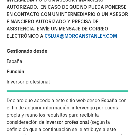
beyond the obvious
AUTORIZADO. EN CASO DE QUE NO PUEDA PONERSE
EN CONTACTO CON UN INTERMEDIARIO O UN ASESOR
FINANCIERO AUTORIZADO Y PRECISA DE
09 ENERO 2026
ASISTENCIA, ENVÍE UN MENSAJE DE CORREO
ELECTRÓNICO A
CSLUX@MORGANSTANLEY.COM
Gestionado desde
Counterpoint Global has been studying how artificial
España
intelligence (AI) and automation are reshaping business
Función
efficiency. The research is ongoing, but the findings may
be surprising. The biggest beneficiaries of AI may not be
Inversor profesional
the companies building the technology, but rather those
deploying it most effectively to transform their
Declaro que accedo a este sitio web desde
España
con
operations, workforce productivity, and profit margins.
el fin de adquirir información, intervengo por cuenta
Four key takeaways:
propia y reúno los requisitos para recibir la
consideración de
inversor profesional
(según la
Look beyond the obvious AI winners
definición que a continuación se le atribuye a este
Long-term success may favor companies