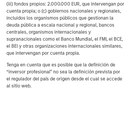
(iii) fondos propios: 2.000.000 EUR, que intervengan por
Up to
16% profit pool expansion
for the most
cuenta propia; o (c) gobiernos nacionales y regionales,
adaptive companies
incluidos los organismos públicos que gestionan la
deuda pública a escala nacional y regional, bancos
Even small margin shifts can be profound. For example,
centrales, organismos internacionales y
3% earnings before interest and taxes (EBIT) margin
supranacionales como el Banco Mundial, el FMI, el BCE,
expansion in consumer discretionary translates to a
28%
el BEI y otras organizaciones internacionales similares,
increase in potential profit pools
.
que intervengan por cuenta propia.
Human capital still matters most
Tenga en cuenta que es posible que la definición de
One of the most important lessons from Counterpoint
“inversor profesional” no sea la definición prevista por
Global’s research is that technology alone doesn’t create
el regulador del país de origen desde el cual se accede
enduring value —
people and culture do
.
al sitio web.
Counterpoint Global’s studies show that companies with
strong retention and reskilling programs tend to
outperform. When automation is combined with
investment in people, it may create value for multiple
stakeholders. A great illustration of this balance is
Counterpoint Global’s analysis of Shake Shack’s