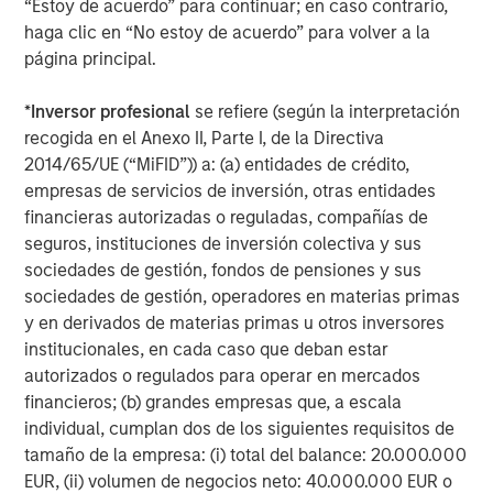
“Estoy de acuerdo” para continuar; en caso contrario,
infrastructure providers — Counterpoint Global’s research
haga clic en “No estoy de acuerdo” para volver a la
suggests the real value creation will occur downstream,
página principal.
among the adopters.
*
Inversor profesional
se refiere (según la interpretación
What the data shows
recogida en el Anexo II, Parte I, de la Directiva
1
Using its proprietary
Culture Quant
framework — built in
2014/65/UE (“MiFID”)) a: (a) entidades de crédito,
collaboration with professors from Harvard Business
empresas de servicios de inversión, otras entidades
School — Counterpoint Global analyzed workforce data
financieras autorizadas o reguladas, compañías de
for more than 300 million employees across industries.
seguros, instituciones de inversión colectiva y sus
By mapping occupational exposure to automation,
sociedades de gestión, fondos de pensiones y sus
Counterpoint Global can estimate efficiency gains and
sociedades de gestión, operadores en materias primas
profit potential.
y en derivados de materias primas u otros inversores
The findings were striking across 1,000 companies —
institucionales, en cada caso que deban estar
automating just half the roles most susceptible to
autorizados o regulados para operar en mercados
automation could unlock:
financieros; (b) grandes empresas que, a escala
individual, cumplan dos de los siguientes requisitos de
$207 billion
in potential labor cost savings
tamaño de la empresa: (i) total del balance: 20.000.000
EUR, (ii) volumen de negocios neto: 40.000.000 EUR o
1.7 million roles
impacted by automation