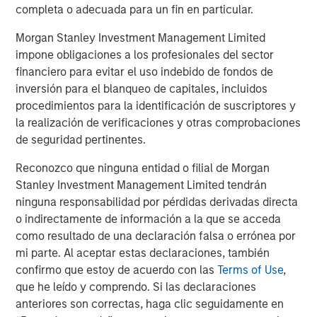
completa o adecuada para un fin en particular.
Studying technological shifts and value
creation over the last century
Morgan Stanley Investment Management Limited
impone obligaciones a los profesionales del sector
financiero para evitar el uso indebido de fondos de
inversión para el blanqueo de capitales, incluidos
procedimientos para la identificación de suscriptores y
la realización de verificaciones y otras comprobaciones
de seguridad pertinentes.
Reconozco que ninguna entidad o filial de Morgan
Stanley Investment Management Limited tendrán
ninguna responsabilidad por pérdidas derivadas directa
o indirectamente de información a la que se acceda
The same way automobiles paved the way for suburban
como resultado de una declaración falsa o errónea por
retail and Wi-Fi-enabled streaming, it’s believed that AI’s
mi parte. Al aceptar estas declaraciones, también
lasting impact will come from companies applying it
confirmo que estoy de acuerdo con las
Terms of Use
,
creatively — to drive efficiency, re-imagine workflows,
que he leído y comprendo. Si las declaraciones
and expand profitability. While the market’s focus today is
anteriores son correctas, haga clic seguidamente en
on AI enablers — chipmakers, data centers, and