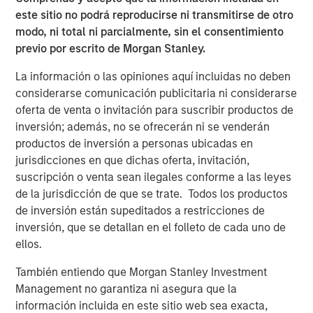
sustainability research, and consilient research teams,
este sitio no podrá reproducirse ni transmitirse de otro
alongside its sector specialists and investors, to develop
modo, ni total ni parcialmente, sin el consentimiento
variant perceptions on companies and technologies
previo por escrito de Morgan Stanley.
shaping the future.
La información o las opiniones aquí incluidas no deben
considerarse comunicación publicitaria ni considerarse
oferta de venta o invitación para suscribir productos de
inversión; además, no se ofrecerán ni se venderán
productos de inversión a personas ubicadas en
jurisdicciones en que dichas oferta, invitación,
suscripción o venta sean ilegales conforme a las leyes
de la jurisdicción de que se trate. Todos los productos
AI’s second-order effect: The productivity revolution
de inversión están supeditados a restricciones de
inversión, que se detallan en el folleto de cada uno de
Thinking about investing in world-changing technologies,
ellos.
one pattern stands out: the best opportunities are
often
second-order effects
.
También entiendo que Morgan Stanley Investment
Management no garantiza ni asegura que la
información incluida en este sitio web sea exacta,
Investing in “world-changing technology”