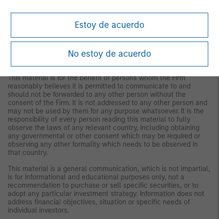
The views and opinions are those of the author as of the date of
publication and are subject to change at any time due to
market or economic conditions and may not necessarily come
Estoy de acuerdo
to pass. The views expressed do not reflect the opinions of all
investment personnel at Morgan Stanley Investment
Management (MSIM) and its subsidiaries and affiliates
No estoy de acuerdo
(collectively the Firm”), and may not be reflected in all the
strategies and products that the Firm offers.
This material is for the benefit of persons whom the Firm
reasonably believes it is permitted to communicate to and
should not be forwarded to any other person without the
consent of the Firm. It is not addressed to any other person and
may not be used by them for any purpose whatsoever. It is the
responsibility of every person reading this material to fully
observe the laws of any relevant country, including obtaining
any governmental or other consent which may be required or
observing any other formality which needs to be observed in
that country.
This material is a general communication, which is not impartial,
is for informational and educational purposes only, not a
recommendation to purchase or sell specific securities, or to
adopt any particular investment strategy. Information does not
address financial objectives, situation or specific needs of
individual investors.