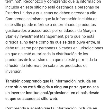
término)
*
. Reconozco y comprendo que la información
integrating AI into their business models, not
incluida en este sitio no está destinada a personas de
just building it
Estados Unidos y que estas no deben acceder a ella.
Comprendo asimismo que la información incluida en
Culture is a competitive advantage
este sitio puede referirse a determinados productos
Strong human capital strategies often
gestionados o asesorados por entidades de Morgan
correlate with sustainable profitability
Stanley Investment Management, pero que no está
Productivity = Profitability
dirigida a, no tiene como fin que se distribuya entre, ni
AI-driven efficiency could lift EBIT margins
debe utilizarse por personas ubicadas en jurisdicciones
across industrials (+12%), technology (+17%),
en que no esté autorizada la distribución de los
and consumer discretionary (+28%)
productos de inversión o en que no esté permitida la
difusión de información sobre los productos de
Advise nuance
inversión.
Consider
adaptability
— how companies
manage change, not just how they fund it
También comprendo que la información incluida en
este sitio no está dirigida a ninguna parte que no sea
This research draws on three distinct pillars that broaden
un inversor institucional/profesional en el país desde
the perspective and complement the fundamentally
el que se accede al sitio web.
driven investment process. It’s a collaboration among
Counterpoint Global’s disruptive change research,
Comprendo y acepto que la información incluida en