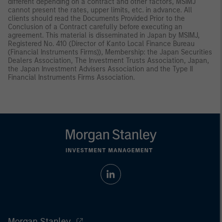
different depending on a contract and other factors, MSIMJ
cannot present the rates, upper limits, etc. in advance. All
clients should read the Documents Provided Prior to the
Conclusion of a Contract carefully before executing an
agreement. This material is disseminated in Japan by MSIMJ,
Registered No. 410 (Director of Kanto Local Finance Bureau
(Financial Instruments Firms)), Membership: the Japan Securities
Dealers Association, The Investment Trusts Association, Japan,
the Japan Investment Advisers Association and the Type II
Financial Instruments Firms Association.
Morgan Stanley