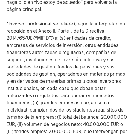
companies and sectors effectively
haga clic en “No estoy de acuerdo” para volver a la
integrating AI into their operations and
página principal.
customer experience. Successful portfolios
will reflect a global, full-spectrum
approach.”
*
Inversor profesional
se refiere (según la interpretación
recogida en el Anexo II, Parte I, de la Directiva
2014/65/UE (“MiFID”)) a: (a) entidades de crédito,
AI investment opportunities
empresas de servicios de inversión, otras entidades
AI is spreading more rapidly (diffusing), with funding
financieras autorizadas o reguladas, compañías de
flowing in from both companies enabling AI and those
seguros, instituciones de inversión colectiva y sus
developing foundational models. All companies are
sociedades de gestión, fondos de pensiones y sus
focused on scaling to grow and expand their reach.
sociedades de gestión, operadores en materias primas
y en derivados de materias primas u otros inversores
We see AI investment opportunities emerging in three key
institucionales, en cada caso que deban estar
areas: business to business (B2B), consumer platforms
autorizados o regulados para operar en mercados
and physical systems. In the B2B space, we’re focused on
financieros; (b) grandes empresas que, a escala
companies that already control core workflows and have
individual, cumplan dos de los siguientes requisitos de
access to proprietary data. These are the incumbents—
tamaño de la empresa: (i) total del balance: 20.000.000
Enterprise Resource Planning (ERP) software providers,
EUR, (ii) volumen de negocios neto: 40.000.000 EUR o
cybersecurity platforms, horizontal stacks—that are now
(iii) fondos propios: 2.000.000 EUR, que intervengan por