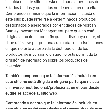
Research team believes will shape
incluida en este sitio no está destinada a personas de
industries, define investment decisions and
Estados Unidos y que estas no deben acceder a ella.
transform economies. Jitania Kandhari
Comprendo asimismo que la información incluida en
shares her thoughts on how to unlock AI
alpha across markets and industries.”
este sitio puede referirse a determinados productos
gestionados o asesorados por entidades de Morgan
Stanley Investment Management, pero que no está
Technology diffusion—the process through which new
dirigida a, no tiene como fin que se distribuya entre, ni
technologies are adopted across broader populations
debe utilizarse por personas ubicadas en jurisdicciones
over time—is a powerful force that Morgan Stanley sees
en que no esté autorizada la distribución de los
reshaping industries, driving capital allocation and
productos de inversión o en que no esté permitida la
redefining economies and risk assets globally. Among
difusión de información sobre los productos de
technological advances, we believe AI could prove more
inversión.
transformational to global productivity and growth than
even the internet or mobile phone—potentially creating a
También comprendo que la información incluida en
$40 trillion total addressable market.
este sitio no está dirigida a ninguna parte que no sea
un inversor institucional/profesional en el país desde
This figure reflects not only new products and services
el que se accede al sitio web.
but also operational efficiencies on a global scale. We’re
only in the early innings of a major investment cycle. As
Comprendo y acepto que la información incluida en
AI proliferates across sectors, productivity gains and cost
este sitio no podrá reproducirse ni transmitirse de otro