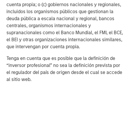
layering AI on top of what they already do well. They
cuenta propia; o (c) gobiernos nacionales y regionales,
have the customer trust, the embedded distribution and
incluidos los organismos públicos que gestionan la
the data advantage. In particular, cybersecurity stands
deuda pública a escala nacional y regional, bancos
out. As data volumes grow, so do the attack surfaces. AI-
centrales, organismos internacionales y
driven threat detection isn’t optional anymore—it’s
supranacionales como el Banco Mundial, el FMI, el BCE,
foundational.
el BEI y otras organizaciones internacionales similares,
que intervengan por cuenta propia.
Beyond the horizontal players, we’re also focusing on
vertical leaders—companies that dominate a specific
Tenga en cuenta que es posible que la definición de
industry and are positioned to leverage AI in a targeted,
“inversor profesional” no sea la definición prevista por
operational way. Here, we’re asking: Who are the leaders
el regulador del país de origen desde el cual se accede
in health care, real estate or industrial automation that are
al sitio web.
positioned to integrate AI into domain-specific solutions?
On the consumer side, we are looking for leaders in
entertainment, travel, music, gaming and media
industries. These companies already have search,
shopping and behavioral data they can leverage to create
AI-driven, personalized customer experiences and
monetize behavior.