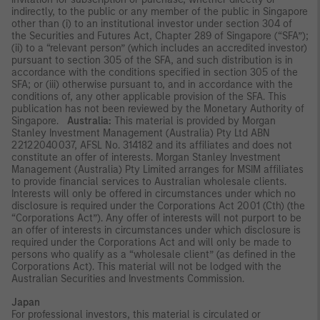
indirectly, to the public or any member of the public in Singapore
other than (i) to an institutional investor under section 304 of
the Securities and Futures Act, Chapter 289 of Singapore (“SFA”);
(ii) to a “relevant person” (which includes an accredited investor)
pursuant to section 305 of the SFA, and such distribution is in
accordance with the conditions specified in section 305 of the
SFA; or (iii) otherwise pursuant to, and in accordance with the
conditions of, any other applicable provision of the SFA. This
publication has not been reviewed by the Monetary Authority of
Singapore.
Australia:
This material is provided by Morgan
Stanley Investment Management (Australia) Pty Ltd ABN
22122040037, AFSL No. 314182 and its affiliates and does not
constitute an offer of interests. Morgan Stanley Investment
Management (Australia) Pty Limited arranges for MSIM affiliates
to provide financial services to Australian wholesale clients.
Interests will only be offered in circumstances under which no
disclosure is required under the Corporations Act 2001 (Cth) (the
“Corporations Act”). Any offer of interests will not purport to be
an offer of interests in circumstances under which disclosure is
required under the Corporations Act and will only be made to
persons who qualify as a “wholesale client” (as defined in the
Corporations Act). This material will not be lodged with the
Australian Securities and Investments Commission.
Japan
For professional investors, this material is circulated or