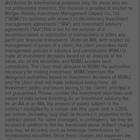
distributed for informational purposes only. For those who are
not professional investors, this material is provided in relation to
Morgan Stanley Investment Management (Japan) Co., Ltd.
(“MSIMJ”)’s business with respect to discretionary investment
management agreements (“IMA”) and investment advisory
agreements (“IAA”).This is not for the purpose of a
recommendation or solicitation of transactions or offers any
particular financial instruments. Under an IMA, with respect to
management of assets of a client, the client prescribes basic
management policies in advance and commissions MSIMJ to
make all investment decisions based on an analysis of the
value, etc. of the securities, and MSIMJ accepts such
commission. The client shall delegate to MSIMJ the authorities
necessary for making investment. MSIMJ exercises the
delegated authorities based on investment decisions of MSIMJ,
and the client shall not make individual instructions. All
investment profits and losses belong to the clients; principal is
not guaranteed. Please consider the investment objectives and
nature of risks before investing. As an investment advisory fee
for an IAA or an IMA, the amount of assets subject to the
contract multiplied by a certain rate (the upper limit is 2.20%
per annum (including tax)) shall be incurred in proportion to the
contract period. For some strategies, a contingency fee may be
incurred in addition to the fee mentioned above. Indirect charges
also may be incurred, such as brokerage commissions for
incorporated securities. Since these charges and expenses are