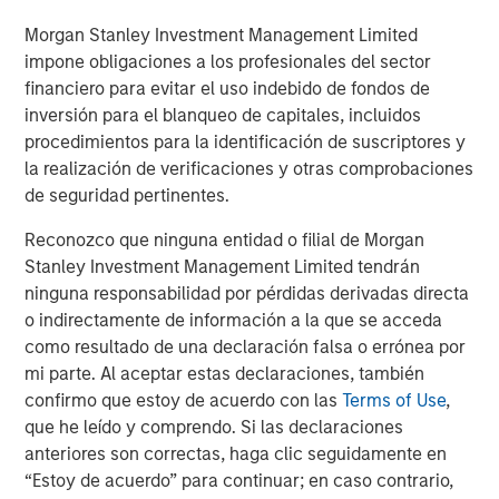
companies are advancing rapidly in foundational models,
Morgan Stanley Investment Management Limited
such as GPT-4, Claude 2 and Gemini. China, meanwhile,
impone obligaciones a los profesionales del sector
is gaining ground in applied, consumer applications of AI
financiero para evitar el uso indebido de fondos de
—from AI shopping tools to voice technologies like
inversión para el blanqueo de capitales, incluidos
WeChat and Ernie Bot. These divergent tracks offer
procedimientos para la identificación de suscriptores y
differentiated opportunities across U.S. and international
la realización de verificaciones y otras comprobaciones
markets.
de seguridad pertinentes.
While AI shares similarities with other tech waves, like
Reconozco que ninguna entidad o filial de Morgan
the internet or smartphones, there are key differences.
Stanley Investment Management Limited tendrán
Capex is exponentially higher, adoption is happening
ninguna responsabilidad por pérdidas derivadas directa
faster, and alpha generation now depends on nimble,
o indirectamente de información a la que se acceda
real-time investment decisions.
como resultado de una declaración falsa o errónea por
mi parte. Al aceptar estas declaraciones, también
Just as electricity and the internet became
confirmo que estoy de acuerdo con las
Terms of Use
,
ubiquitous, we believe AI will follow suit. But
que he leído y comprendo. Si las declaraciones
the biggest winners won’t necessarily be
anteriores son correctas, haga clic seguidamente en
the AI creators. Investors must look across
the value chain—focusing on the
“Estoy de acuerdo” para continuar; en caso contrario,