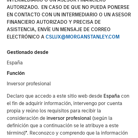
for Alpha
AUTORIZADO. EN CASO DE QUE NO PUEDA PONERSE
EN CONTACTO CON UN INTERMEDIARIO O UN ASESOR
FINANCIERO AUTORIZADO Y PRECISA DE
10 OCTUBRE 2025
ASISTENCIA, ENVÍE UN MENSAJE DE CORREO
ELECTRÓNICO A
CSLUX@MORGANSTANLEY.COM
Gestionado desde
The Author
España
Jitania Kandhari
Función
Managing Director
Inversor profesional
Declaro que accedo a este sitio web desde
España
con
el fin de adquirir información, intervengo por cuenta
propia y reúno los requisitos para recibir la
consideración de
inversor profesional
(según la
Tech Diffusion, Longevity, The Future of
definición que a continuación se le atribuye a este
Energy and Investing for a Multipolar World
are four key themes the Morgan Stanley
término)
*
. Reconozco y comprendo que la información