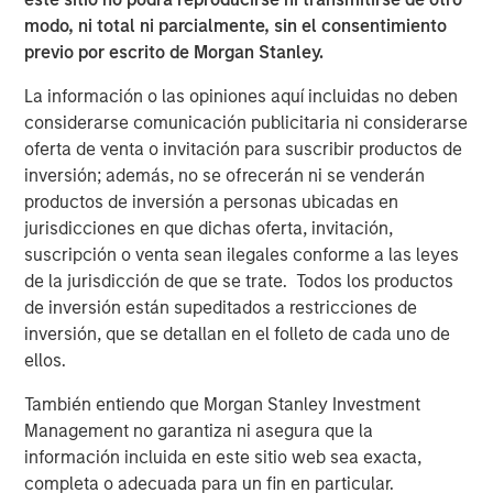
savings could drive trillions in value creation. Capital
modo, ni total ni parcialmente, sin el consentimiento
expenditure (capex) on AI infrastructure alone could
previo por escrito de Morgan Stanley.
exceed $3 trillion over the next three years.
La información o las opiniones aquí incluidas no deben
Nations are racing to gain geopolitical and economic
considerarse comunicación publicitaria ni considerarse
advantage. The U.S. is investing heavily in AI
oferta de venta o invitación para suscribir productos de
infrastructure and enterprise applications. China, with its
inversión; además, no se ofrecerán ni se venderán
deeply digitized economy, is focused on consumer-facing
productos de inversión a personas ubicadas en
applications. Meanwhile, AI is influencing capital markets,
jurisdicciones en que dichas oferta, invitación,
with M&A activity likely to increase as firms reposition
suscripción o venta sean ilegales conforme a las leyes
around the technology.
de la jurisdicción de que se trate. Todos los productos
de inversión están supeditados a restricciones de
West versus East: Two distinct AI ecosystems
inversión, que se detallan en el folleto de cada uno de
From a top-down perspective, we believe much of the
ellos.
trade war is also a tech war. AI’s complex hardware and
infrastructure rely on intricate, globally interdependent
También entiendo que Morgan Stanley Investment
supply chains—making geopolitical awareness essential
Management no garantiza ni asegura que la
for investors.
información incluida en este sitio web sea exacta,
completa o adecuada para un fin en particular.
We see two distinct AI ecosystems emerging. Western