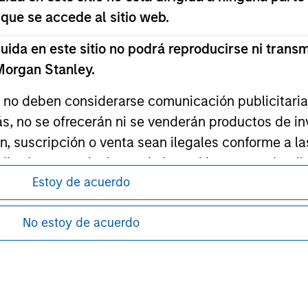
 que se accede al sitio web.
ley Careers
da en este sitio no podrá reproducirse ni transmi
 Morgan Stanley.
s no deben considerarse comunicación publicitaria 
ás, no se ofrecerán ni se venderán productos de i
ón, suscripción o venta sean ilegales conforme a la
itados a restricciones de inversión, que se detalla
Estoy de acuerdo
antes de proceder, ya que explican ciertas
ment Management no garantiza ni asegura que la i
ón de la información relativa a los productos
articular.
No estoy de acuerdo
sponibles en todas las jurisdicciones o para
d impone obligaciones a los profesionales del se
e nuestras Condiciones de uso.
pitales, incluidos procedimientos para la identifi
guridad pertinentes.