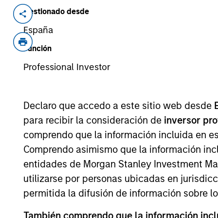
Gestionado desde
Invested on
Transacti
Apr 2013
Buyou
España
Ssangyong C&B, Monalisa Seoul, MSS 
Función
comprise one of Korea's largest manuf
Professional Investor
As of July 25, 2025. The above is provided
resulted in positive performance (for realiz
Declaro que accedo a este sitio web desde
above are the property of their respective
para recibir la consideración de
inversor pr
such owners. By clicking on any links shown
only as a convenience and the inclusion of 
comprendo que la información incluida en es
monitoring by us of any information contain
Comprendo asimismo que la información incl
or your use of such site.
entidades de Morgan Stanley Investment Mana
utilizarse por personas ubicadas en jurisdic
permitida la difusión de información sobre l
Morgan Stan
También comprendo que la información inclui