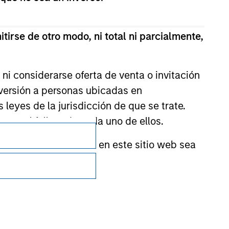
tirse de otro modo, ni total ni parcialmente,
ni considerarse oferta de venta o invitación
nversión a personas ubicadas en
s leyes de la jurisdicción de que se trate.
Privacidad
n en el folleto de cada uno de ellos.
Your Privacy Choices
nformación incluida en este sitio web sea
Condiciones de uso
ctor financiero para evitar el uso indebido
cación de suscriptores y la realización de