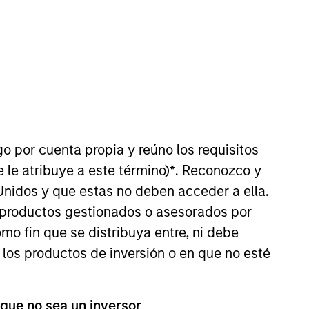
nvestment Team
organ Stanley Private Equity Asia
guarantee that the investment mentioned
ldings). The trademarks and service marks
go por cuenta propia y reúno los requisitos
zed, sponsored, or otherwise approved by
 le atribuye a este término)
*
. Reconozco y
 We are providing these hyperlinks to you
val, investigation, verification or
Unidos y que estas no deben acceder a ella.
 for the information contained on the site
s productos gestionados o asesorados por
o fin que se distribuya entre, ni debe
 los productos de inversión o en que no esté
 que no sea un inversor