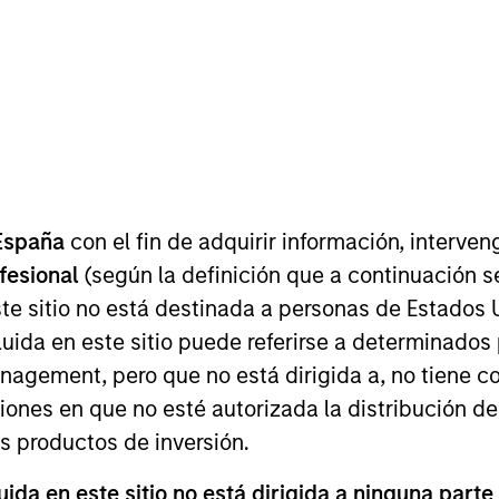
I
on Type
M
t
Global and three supporting ancillary companies
acturers of tissue products.
 for informational and educational purposes only. There is no 
ed holdings), or will perform well in the future (for current ho
España
con el fin de adquirir información, interven
 owners. The information on this website has not been authori
ofesional
(según la definición que a continuación se
 here, you agree that you are navigating to a third party site.
any hyperlink is not and does not imply any endorsement, appro
te sitio no está destinada a personas de Estados 
ed in any hyperlinked site. In no event shall we be responsible
uida en este sitio puede referirse a determinado
gement, pero que no está dirigida a, no tiene com
ciones en que no esté autorizada la distribución de
os productos de inversión.
ley
da en este sitio no está dirigida a ninguna parte