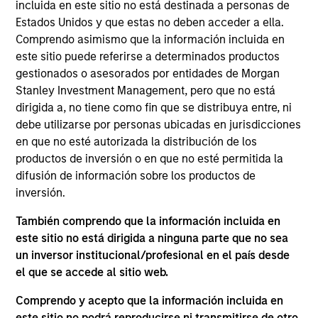
incluida en este sitio no está destinada a personas de
Realization Date
Estados Unidos y que estas no deben acceder a ella.
Jun 2015
Comprendo asimismo que la información incluida en
Southern Star is a primary gas transmission and
este sitio puede referirse a determinados productos
gestionados o asesorados por entidades de Morgan
storage facility provider serving several major
Stanley Investment Management, pero que no está
Midwestern cities in the U.S.
dirigida a, no tiene como fin que se distribuya entre, ni
debe utilizarse por personas ubicadas en jurisdicciones
View Site
en que no esté autorizada la distribución de los
Investment Team
productos de inversión o en que no esté permitida la
Morgan Stanley Infrastructure Partners
difusión de información sobre los productos de
inversión.
También comprendo que la información incluida en
este sitio no está dirigida a ninguna parte que no sea
un inversor institucional/profesional en el país desde
el que se accede al sitio web.
As of August 21, 2025. The above is provided for
informational and educational purposes only. There is no
guarantee that the investment mentioned resulted in
Comprendo y acepto que la información incluida en
positive performance (for realized holdings), or will perform
este sitio no podrá reproducirse ni transmitirse de otro