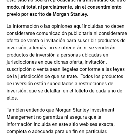
well in the future (for current holdings). The trademarks and
modo, ni total ni parcialmente, sin el consentimiento
service marks above are the property of their respective
previo por escrito de Morgan Stanley.
owners. The information on this website has not been
authorized, sponsored, or otherwise approved by such
La información o las opiniones aquí incluidas no deben
owners. By clicking on any links shown here, you agree that
you are navigating to a third party site. We are providing
considerarse comunicación publicitaria ni considerarse
these hyperlinks to you only as a convenience and the
oferta de venta o invitación para suscribir productos de
inclusion of any hyperlink is not and does not imply any
inversión; además, no se ofrecerán ni se venderán
endorsement, approval, investigation, verification or
monitoring by us of any information contained in any
productos de inversión a personas ubicadas en
hyperlinked site. In no event shall we be responsible for the
jurisdicciones en que dichas oferta, invitación,
information contained on the site or your use of such site
suscripción o venta sean ilegales conforme a las leyes
de la jurisdicción de que se trate. Todos los productos
de inversión están supeditados a restricciones de
inversión, que se detallan en el folleto de cada uno de
ellos.
También entiendo que Morgan Stanley Investment
Management no garantiza ni asegura que la
información incluida en este sitio web sea exacta,
completa o adecuada para un fin en particular.