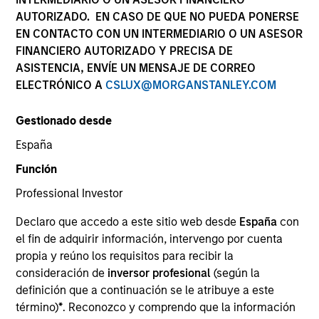
AUTORIZADO. EN CASO DE QUE NO PUEDA PONERSE
EN CONTACTO CON UN INTERMEDIARIO O UN ASESOR
FINANCIERO AUTORIZADO Y PRECISA DE
SECTOR
ASISTENCIA, ENVÍE UN MENSAJE DE CORREO
Natural Gas Infrastructure
ELECTRÓNICO A
CSLUX@MORGANSTANLEY.COM
Gestionado desde
COUNTRY
United States
España
Función
Professional Investor
Declaro que accedo a este sitio web desde
España
con
Invested on
el fin de adquirir información, intervengo por cuenta
Mar 2010
propia y reúno los requisitos para recibir la
consideración de
inversor profesional
(según la
Transaction Type
definición que a continuación se le atribuye a este
Minority Investment
término)
*
. Reconozco y comprendo que la información