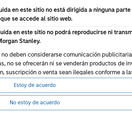
ley
da en este sitio no está dirigida a ninguna parte
ley Careers
 que se accede al sitio web.
da en este sitio no podrá reproducirse ni transmi
 Morgan Stanley.
s no deben considerarse comunicación publicitaria 
ás, no se ofrecerán ni se venderán productos de i
ón, suscripción o venta sean ilegales conforme a la
itados a restricciones de inversión, que se detalla
Estoy de acuerdo
antes de proceder, ya que explican ciertas
ment Management no garantiza ni asegura que la i
ón de la información relativa a los productos
No estoy de acuerdo
articular.
sponibles en todas las jurisdicciones o para
d impone obligaciones a los profesionales del se
e nuestras Condiciones de uso.
pitales, incluidos procedimientos para la identifi