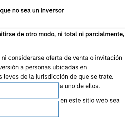
 que no sea un inversor
tirse de otro modo, ni total ni parcialmente,
ni considerarse oferta de venta o invitación
nversión a personas ubicadas en
s leyes de la jurisdicción de que se trate.
Privacidad
n en el folleto de cada uno de ellos.
Your Privacy Choices
nformación incluida en este sitio web sea
Condiciones de uso
ctor financiero para evitar el uso indebido
cación de suscriptores y la realización de