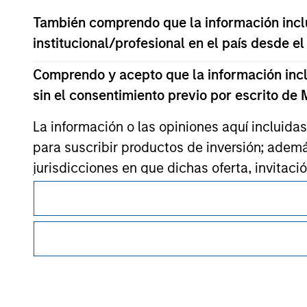
Morgan Stan
También comprendo que la información inclui
Morgan Stan
institucional/profesional en el país desde el
Comprendo y acepto que la información inclui
sin el consentimiento previo por escrito de
La información o las opiniones aquí incluida
para suscribir productos de inversión; adem
jurisdicciones en que dichas oferta, invitaci
Esta es una comunicación con fines comerciales.
Todos los productos de inversión están suped
Es importante que los usuarios lean las Condiciones de uso 
También entiendo que Morgan Stanley Invest
restricciones legales y reglamentarias aplicables a la difusi
de inversión de Morgan Stanley Investment Management.
exacta, completa o adecuada para un fin en p
Los servicios descritos en este sitio web pueden no estar di
Morgan Stanley Investment Management Limite
todas las personas. Para obtener más información, consult
de fondos de inversión para el blanqueo de ca