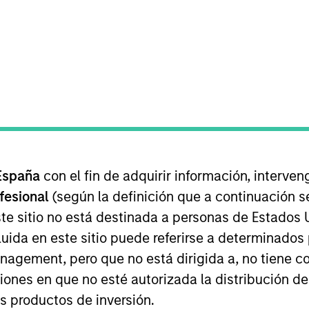
I
on Type
Realization Date
M
Control
Jul 2017
d in the development and installation of natural
ribution of natural gas to residential and industrial
 for informational and educational purposes only. There is no 
ed holdings), or will perform well in the future (for current ho
España
con el fin de adquirir información, interven
 owners. The information on this website has not been authori
 here, you agree that you are navigating to a third party site.
ofesional
(según la definición que a continuación se
any hyperlink is not and does not imply any endorsement, appro
te sitio no está destinada a personas de Estados 
ed in any hyperlinked site. In no event shall we be responsible
uida en este sitio puede referirse a determinado
gement, pero que no está dirigida a, no tiene com
ciones en que no esté autorizada la distribución de
os productos de inversión.