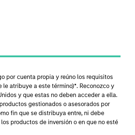
nvestment Team
organ Stanley Private Equity Asia
guarantee that the investment mentioned
ldings). The trademarks and service marks
go por cuenta propia y reúno los requisitos
zed, sponsored, or otherwise approved by
 We are providing these hyperlinks to you
 le atribuye a este término)
*
. Reconozco y
val, investigation, verification or
Unidos y que estas no deben acceder a ella.
 for the information contained on the site
s productos gestionados o asesorados por
o fin que se distribuya entre, ni debe
 los productos de inversión o en que no esté