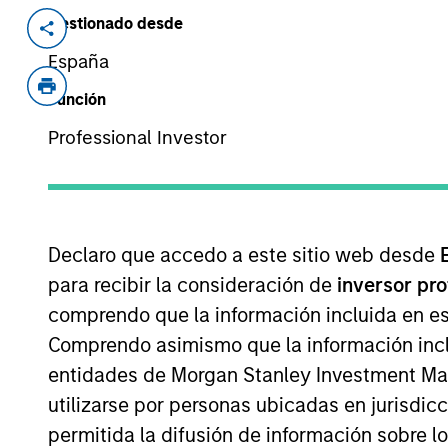
Gestionado desde
Invested on
Transacti
Nov 2014
Joint 
España
Founded in 2001, Sino Gas is engage
Función
gas distribution networks and the dist
Professional Investor
customers in China.
As of July 25, 2025. The above is provided
resulted in positive performance (for realiz
Declaro que accedo a este sitio web desde
above are the property of their respective
such owners. By clicking on any links shown
para recibir la consideración de
inversor pr
only as a convenience and the inclusion of 
comprendo que la información incluida en es
monitoring by us of any information contain
or your use of such site.
Comprendo asimismo que la información incl
entidades de Morgan Stanley Investment Mana
utilizarse por personas ubicadas en jurisdic
permitida la difusión de información sobre l