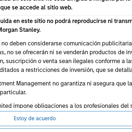
ed in any hyperlinked site. In no event shall we be responsible
 que se accede al sitio web.
da en este sitio no podrá reproducirse ni transmi
 Morgan Stanley.
s no deben considerarse comunicación publicitaria 
ley
ás, no se ofrecerán ni se venderán productos de i
ley Careers
ón, suscripción o venta sean ilegales conforme a la
itados a restricciones de inversión, que se detalla
ment Management no garantiza ni asegura que la i
articular.
d impone obligaciones a los profesionales del se
pitales, incluidos procedimientos para la identifi
Estoy de acuerdo
guridad pertinentes.
antes de proceder, ya que explican ciertas