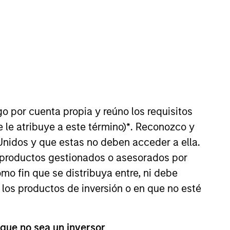
nvestment Team
organ Stanley Private Equity Asia
go por cuenta propia y reúno los requisitos
 le atribuye a este término)
*
. Reconozco y
Unidos y que estas no deben acceder a ella.
s productos gestionados o asesorados por
o fin que se distribuya entre, ni debe
 los productos de inversión o en que no esté
guarantee that the investment mentioned
ldings). The trademarks and service marks
zed, sponsored, or otherwise approved by
 We are providing these hyperlinks to you
 que no sea un inversor
val, investigation, verification or