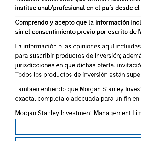
monitoring by us of any information contain
institucional/profesional en el país desde el
or your use of such site.
Comprendo y acepto que la información inclui
sin el consentimiento previo por escrito de
La información o las opiniones aquí incluida
Morgan Stan
para suscribir productos de inversión; adem
Morgan Stan
jurisdicciones en que dichas oferta, invitaci
Todos los productos de inversión están suped
También entiendo que Morgan Stanley Invest
exacta, completa o adecuada para un fin en p
Morgan Stanley Investment Management Limite
de fondos de inversión para el blanqueo de ca
Esta es una comunicación con fines comerciales.
verificaciones y otras comprobaciones de se
Es importante que los usuarios lean las Condiciones de uso 