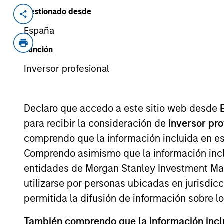
Gestionado desde
Invested on
Transacti
Jan 2018
Joint 
España
SMT is one of the leading domestic ma
Función
product portfolio includes minimally i
Inversor profesional
catheters and other cardiac/vascular 
management team with previous exper
Medtronic, GE Healthcare and Johnso
Declaro que accedo a este sitio web desde
View Current Employment Opportunit
para recibir la consideración de
inversor pr
comprendo que la información incluida en es
View Site
Comprendo asimismo que la información incl
entidades de Morgan Stanley Investment Mana
utilizarse por personas ubicadas en jurisdic
As of July 25, 2025. The above is provided
resulted in positive performance (for realiz
permitida la difusión de información sobre l
above are the property of their respective
such owners. By clicking on any links shown
También comprendo que la información inclui
only as a convenience and the inclusion of 