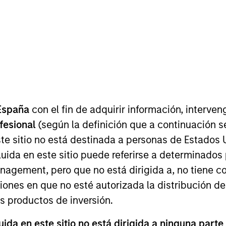
I
on Type
M
Control
nufacturers of cardiac devices in India, and its
nvasive coronary stents, renal stents, PTCA balloon
accessories. SMT is run by a professional
ience in global medical device companies like
n & Johnson.
España
con el fin de adquirir información, interven
ies
ofesional
(según la definición que a continuación se
te sitio no está destinada a personas de Estados 
uida en este sitio puede referirse a determinado
gement, pero que no está dirigida a, no tiene com
ciones en que no esté autorizada la distribución de
 for informational and educational purposes only. There is no 
ed holdings), or will perform well in the future (for current ho
os productos de inversión.
 owners. The information on this website has not been authori
 here, you agree that you are navigating to a third party site.
da en este sitio no está dirigida a ninguna parte
any hyperlink is not and does not imply any endorsement, appro