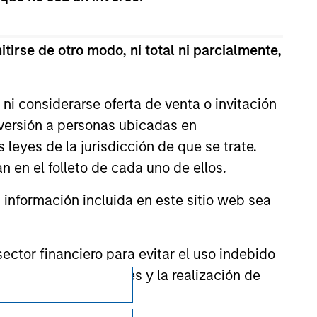
 for the information contained on the site
tirse de otro modo, ni total ni parcialmente,
ni considerarse oferta de venta o invitación
nversión a personas ubicadas en
s leyes de la jurisdicción de que se trate.
n en el folleto de cada uno de ellos.
nformación incluida en este sitio web sea
ctor financiero para evitar el uso indebido
cación de suscriptores y la realización de
Privacidad
Your Privacy Choices