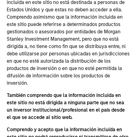
Largest urology-focused hospital chain in India
incluida en este sitio no está destinada a personas de
operating 14 hospitals with 500+ beds across 7
Estados Unidos y que estas no deben acceder a ella.
Comprendo asimismo que la información incluida en
cities
este sitio puede referirse a determinados productos
View Current Employment Opportunities
gestionados o asesorados por entidades de Morgan
View Site
Stanley Investment Management, pero que no está
dirigida a, no tiene como fin que se distribuya entre, ni
Investment Team
debe utilizarse por personas ubicadas en jurisdicciones
Morgan Stanley Private Equity Asia
en que no esté autorizada la distribución de los
productos de inversión o en que no esté permitida la
difusión de información sobre los productos de
inversión.
También comprendo que la información incluida en
este sitio no está dirigida a ninguna parte que no sea
un inversor institucional/profesional en el país desde
el que se accede al sitio web.
As of July 25, 2025. The above is provided for informational
and educational purposes only. There is no guarantee that
Comprendo y acepto que la información incluida en
the investment mentioned resulted in positive performance
(for realized holdings), or will perform well in the future (for
este sitio no podrá reproducirse ni transmitirse de otro