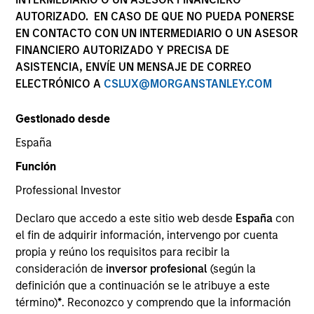
AUTORIZADO. EN CASO DE QUE NO PUEDA PONERSE
EN CONTACTO CON UN INTERMEDIARIO O UN ASESOR
FINANCIERO AUTORIZADO Y PRECISA DE
SECTOR
ASISTENCIA, ENVÍE UN MENSAJE DE CORREO
Healthcare
ELECTRÓNICO A
CSLUX@MORGANSTANLEY.COM
Gestionado desde
COUNTRY
India
España
Función
Professional Investor
Declaro que accedo a este sitio web desde
España
con
Invested on
el fin de adquirir información, intervengo por cuenta
Oct 2024
propia y reúno los requisitos para recibir la
consideración de
inversor profesional
(según la
Transaction Type
definición que a continuación se le atribuye a este
Control
término)
*
. Reconozco y comprendo que la información