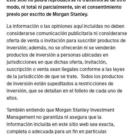
current holdings). The trademarks and service marks above
modo, ni total ni parcialmente, sin el consentimiento
are the property of their respective owners. The information
previo por escrito de Morgan Stanley.
on this website has not been authorized, sponsored, or
otherwise approved by such owners. By clicking on any
La información o las opiniones aquí incluidas no deben
links shown here, you agree that you are navigating to a
considerarse comunicación publicitaria ni considerarse
third party site. We are providing these hyperlinks to you
only as a convenience and the inclusion of any hyperlink is
oferta de venta o invitación para suscribir productos de
not and does not imply any endorsement, approval,
inversión; además, no se ofrecerán ni se venderán
investigation, verification or monitoring by us of any
productos de inversión a personas ubicadas en
information contained in any hyperlinked site. In no event
jurisdicciones en que dichas oferta, invitación,
shall we be responsible for the information contained on
the site or your use of such site.
suscripción o venta sean ilegales conforme a las leyes
de la jurisdicción de que se trate. Todos los productos
de inversión están supeditados a restricciones de
inversión, que se detallan en el folleto de cada uno de
ellos.
También entiendo que Morgan Stanley Investment
Management no garantiza ni asegura que la
información incluida en este sitio web sea exacta,
completa o adecuada para un fin en particular.