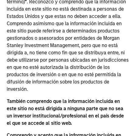
término)
*
. Reconozco y comprendo que la información
England and Atlantic Canada markets. The pipeline
incluida en este sitio no está destinada a personas de
receives natural gas from the Trans Quebec and
Estados Unidos y que estas no deben acceder a ella.
Maritimes (TQM) Pipeline via the Canadian Mainline.
Comprendo asimismo que la información incluida en
View Current Employment Opportunities
este sitio puede referirse a determinados productos
gestionados o asesorados por entidades de Morgan
View Site
Stanley Investment Management, pero que no está
dirigida a, no tiene como fin que se distribuya entre, ni
Investment Team
debe utilizarse por personas ubicadas en jurisdicciones
Morgan Stanley Infrastructure Partners
en que no esté autorizada la distribución de los
productos de inversión o en que no esté permitida la
difusión de información sobre los productos de
inversión.
También comprendo que la información incluida en
As of August 21, 2025. The above is provided for
este sitio no está dirigida a ninguna parte que no sea
informational and educational purposes only. There is no
un inversor institucional/profesional en el país desde
guarantee that the investment mentioned resulted in
el que se accede al sitio web.
positive performance (for realized holdings), or will perform
well in the future (for current holdings). The trademarks and
Comprendo y acepto que la información incluida en
service marks above are the property of their respective