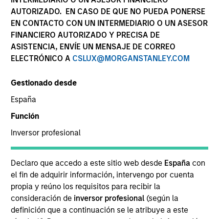
AUTORIZADO. EN CASO DE QUE NO PUEDA PONERSE
EN CONTACTO CON UN INTERMEDIARIO O UN ASESOR
FINANCIERO AUTORIZADO Y PRECISA DE
ASISTENCIA, ENVÍE UN MENSAJE DE CORREO
ELECTRÓNICO A
CSLUX@MORGANSTANLEY.COM
SECTOR
Natural Gas Infrastructure
Gestionado desde
España
COUNTRY
United States
Función
Inversor profesional
Declaro que accedo a este sitio web desde
España
con
Invested on
el fin de adquirir información, intervengo por cuenta
Aug 2024
propia y reúno los requisitos para recibir la
consideración de
inversor profesional
(según la
PNGTS is a 475-kilometer (295-mile) FERC-regulated
definición que a continuación se le atribuye a este
transporter of natural gas serving the upper New