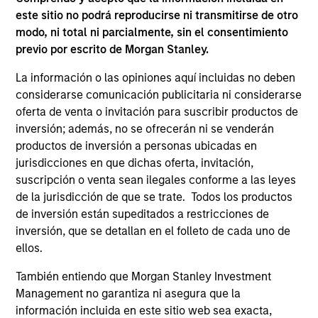
owners. The information on this website has not been
este sitio no podrá reproducirse ni transmitirse de otro
authorized, sponsored, or otherwise approved by such
modo, ni total ni parcialmente, sin el consentimiento
owners. By clicking on any links shown here, you agree that
previo por escrito de Morgan Stanley.
you are navigating to a third party site. We are providing
these hyperlinks to you only as a convenience and the
La información o las opiniones aquí incluidas no deben
inclusion of any hyperlink is not and does not imply any
endorsement, approval, investigation, verification or
considerarse comunicación publicitaria ni considerarse
monitoring by us of any information contained in any
oferta de venta o invitación para suscribir productos de
hyperlinked site. In no event shall we be responsible for the
inversión; además, no se ofrecerán ni se venderán
information contained on the site or your use of such site
productos de inversión a personas ubicadas en
jurisdicciones en que dichas oferta, invitación,
suscripción o venta sean ilegales conforme a las leyes
de la jurisdicción de que se trate. Todos los productos
de inversión están supeditados a restricciones de
inversión, que se detallan en el folleto de cada uno de
ellos.
También entiendo que Morgan Stanley Investment
Management no garantiza ni asegura que la
información incluida en este sitio web sea exacta,