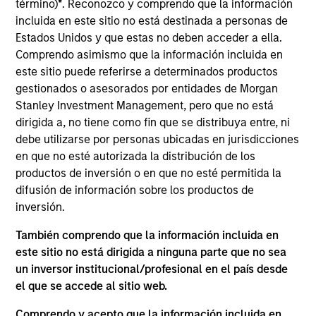
Control
término)
*
. Reconozco y comprendo que la información
incluida en este sitio no está destinada a personas de
Estados Unidos y que estas no deben acceder a ella.
Realization Date
Mar 2015
Comprendo asimismo que la información incluida en
este sitio puede referirse a determinados productos
Montréal Gateway Terminals is the dominant
gestionados o asesorados por entidades de Morgan
operator at the Port of Montreal and the second-
Stanley Investment Management, pero que no está
largest container facility in Canada.
dirigida a, no tiene como fin que se distribuya entre, ni
debe utilizarse por personas ubicadas en jurisdicciones
View Site
en que no esté autorizada la distribución de los
productos de inversión o en que no esté permitida la
Investment Team
difusión de información sobre los productos de
Morgan Stanley Infrastructure Partners
inversión.
También comprendo que la información incluida en
este sitio no está dirigida a ninguna parte que no sea
un inversor institucional/profesional en el país desde
el que se accede al sitio web.
As of August 21, 2025. The above is provided for
informational and educational purposes only. There is no
Comprendo y acepto que la información incluida en