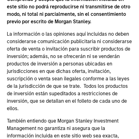
guarantee that the investment mentioned resulted in
este sitio no podrá reproducirse ni transmitirse de otro
positive performance (for realized holdings), or will perform
modo, ni total ni parcialmente, sin el consentimiento
well in the future (for current holdings). The trademarks and
previo por escrito de Morgan Stanley.
service marks above are the property of their respective
owners. The information on this website has not been
authorized, sponsored, or otherwise approved by such
La información o las opiniones aquí incluidas no deben
owners. By clicking on any links shown here, you agree that
considerarse comunicación publicitaria ni considerarse
you are navigating to a third party site. We are providing
oferta de venta o invitación para suscribir productos de
these hyperlinks to you only as a convenience and the
inversión; además, no se ofrecerán ni se venderán
inclusion of any hyperlink is not and does not imply any
endorsement, approval, investigation, verification or
productos de inversión a personas ubicadas en
monitoring by us of any information contained in any
jurisdicciones en que dichas oferta, invitación,
hyperlinked site. In no event shall we be responsible for the
suscripción o venta sean ilegales conforme a las leyes
information contained on the site or your use of such site
de la jurisdicción de que se trate. Todos los productos
de inversión están supeditados a restricciones de
inversión, que se detallan en el folleto de cada uno de
ellos.
También entiendo que Morgan Stanley Investment
Management no garantiza ni asegura que la
información incluida en este sitio web sea exacta,