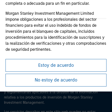
completa o adecuada para un fin en particular.
Morgan Stanley Investment Management Limited
impone obligaciones a los profesionales del sector
financiero para evitar el uso indebido de fondos de
Morgan Stanley
inversión para el blanqueo de capitales, incluidos
Morgan Stanley Careers
procedimientos para la identificación de suscriptores y
la realización de verificaciones y otras comprobaciones
de seguridad pertinentes.
Reconozco que ninguna entidad o filial de Morgan
Estoy de acuerdo
Stanley Investment Management Limited tendrán
ninguna responsabilidad por pérdidas derivadas directa
Esta es una comunicación con fines comerciales.
o indirectamente de información a la que se acceda
No estoy de acuerdo
Es importante que los usuarios lean las Condiciones de uso
como resultado de una declaración falsa o errónea por
antes de proceder, ya que explican ciertas restricciones legales
mi parte. Al aceptar estas declaraciones, también
y reglamentarias aplicables a la difusión de la información
confirmo que estoy de acuerdo con las
Terms of Use
,
relativa a los productos de inversión de Morgan Stanley
que he leído y comprendo. Si las declaraciones
Investment Management.
anteriores son correctas, haga clic seguidamente en
Los servicios descritos en este sitio web pueden no estar