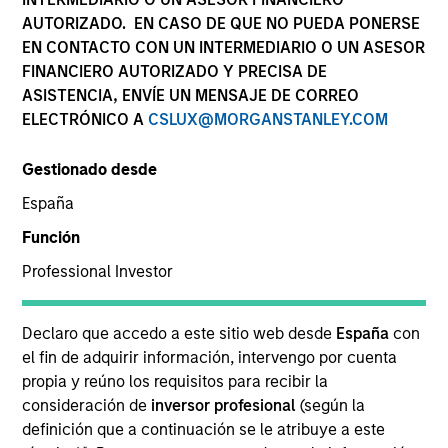
AUTORIZADO. EN CASO DE QUE NO PUEDA PONERSE
EN CONTACTO CON UN INTERMEDIARIO O UN ASESOR
FINANCIERO AUTORIZADO Y PRECISA DE
ASISTENCIA, ENVÍE UN MENSAJE DE CORREO
ELECTRÓNICO A
CSLUX@MORGANSTANLEY.COM
SECTOR
Transportation
Gestionado desde
España
COUNTRY
Canada
Función
Professional Investor
Declaro que accedo a este sitio web desde
España
con
Invested on
el fin de adquirir información, intervengo por cuenta
Mar 2007
propia y reúno los requisitos para recibir la
consideración de
inversor profesional
(según la
definición que a continuación se le atribuye a este
Transaction Type