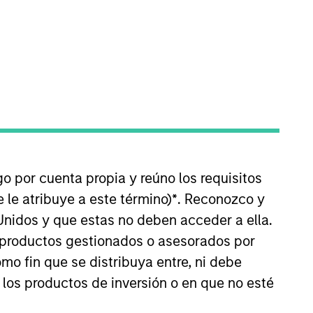
nvestment Team
organ Stanley Infrastructure
artners
go por cuenta propia y reúno los requisitos
 le atribuye a este término)
*
. Reconozco y
Unidos y que estas no deben acceder a ella.
no guarantee that the investment mentioned
s productos gestionados o asesorados por
ldings). The trademarks and service marks
zed, sponsored, or otherwise approved by
o fin que se distribuya entre, ni debe
 We are providing these hyperlinks to you
 los productos de inversión o en que no esté
val, investigation, verification or
 for the information contained on the site