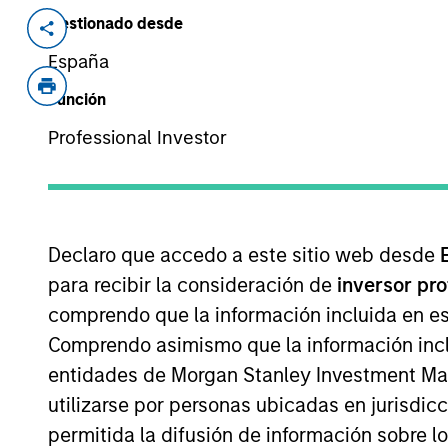
Gestionado desde
Invested on
Transac
Apr 2010
Cont
España
Función
Exit Type
Trade Sale
Professional Investor
Madrileña Red de Gas is the second-la
in Spain.
View Site
Declaro que accedo a este sitio web desde
para recibir la consideración de
inversor pr
comprendo que la información incluida en es
As of August 21, 2025. The above is provid
Comprendo asimismo que la información incl
resulted in positive performance (for realiz
above are the property of their respective
entidades de Morgan Stanley Investment Mana
such owners. By clicking on any links shown
utilizarse por personas ubicadas en jurisdic
only as a convenience and the inclusion of 
monitoring by us of any information contain
permitida la difusión de información sobre l
or your use of such site