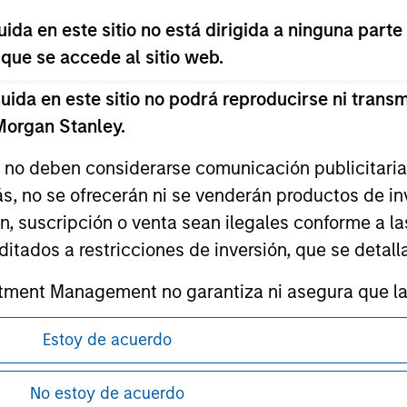
da en este sitio no está dirigida a ninguna parte
 que se accede al sitio web.
da en este sitio no podrá reproducirse ni transmi
ley
 Morgan Stanley.
ley Careers
s no deben considerarse comunicación publicitaria 
ás, no se ofrecerán ni se venderán productos de i
ón, suscripción o venta sean ilegales conforme a la
itados a restricciones de inversión, que se detalla
ment Management no garantiza ni asegura que la i
articular.
Estoy de acuerdo
d impone obligaciones a los profesionales del se
antes de proceder, ya que explican ciertas
pitales, incluidos procedimientos para la identifi
ón de la información relativa a los productos
No estoy de acuerdo