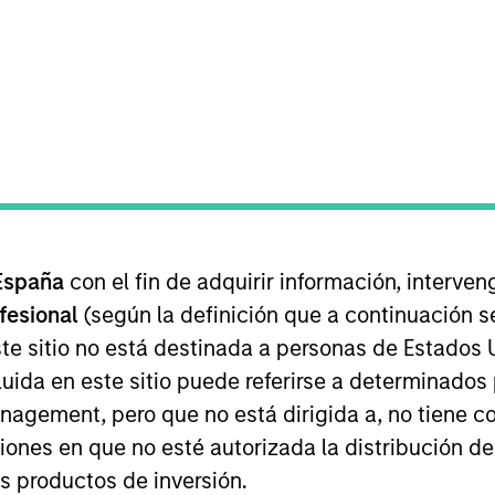
I
tion Type
Realization Date
M
rol
May 2015
P
rgest gas distributor in Madrid and the third largest
España
con el fin de adquirir información, interven
ofesional
(según la definición que a continuación se
te sitio no está destinada a personas de Estados 
ed for informational and educational purposes only. There is 
uida en este sitio puede referirse a determinado
ed holdings), or will perform well in the future (for current ho
 owners. The information on this website has not been authori
gement, pero que no está dirigida a, no tiene com
 here, you agree that you are navigating to a third party site.
ciones en que no esté autorizada la distribución de
any hyperlink is not and does not imply any endorsement, appro
ed in any hyperlinked site. In no event shall we be responsible
os productos de inversión.