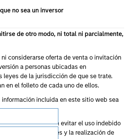
 que no sea un inversor
tirse de otro modo, ni total ni parcialmente,
ni considerarse oferta de venta o invitación
nversión a personas ubicadas en
s leyes de la jurisdicción de que se trate.
n en el folleto de cada uno de ellos.
nformación incluida en este sitio web sea
Privacidad
ctor financiero para evitar el uso indebido
Your Privacy Choices
cación de suscriptores y la realización de