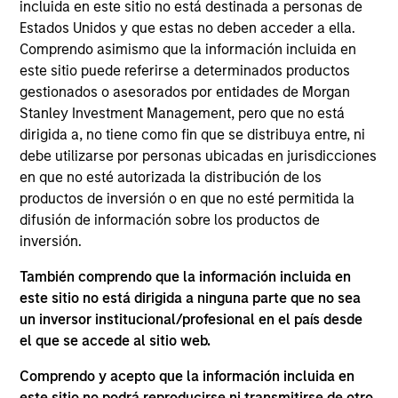
Established in 2017, Life & Bio Inc. is a leading health
incluida en este sitio no está destinada a personas de
supplements company in Korea, supported by
Estados Unidos y que estas no deben acceder a ella.
Comprendo asimismo que la información incluida en
strong product development and marketing
este sitio puede referirse a determinados productos
capabilities. The company also holds Foodcare, a
gestionados o asesorados por entidades de Morgan
subsidiary focused on ready-to-eat baby foods.
Stanley Investment Management, pero que no está
View Current Employment Opportunities
dirigida a, no tiene como fin que se distribuya entre, ni
debe utilizarse por personas ubicadas en jurisdicciones
View Site
en que no esté autorizada la distribución de los
Investment Team
productos de inversión o en que no esté permitida la
difusión de información sobre los productos de
Morgan Stanley Private Equity Asia
inversión.
También comprendo que la información incluida en
este sitio no está dirigida a ninguna parte que no sea
un inversor institucional/profesional en el país desde
el que se accede al sitio web.
As of July 25, 2025. The above is provided for informational
and educational purposes only. There is no guarantee that
Comprendo y acepto que la información incluida en
the investment mentioned resulted in positive performance
(for realized holdings), or will perform well in the future (for
este sitio no podrá reproducirse ni transmitirse de otro