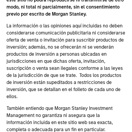
current holdings). The trademarks and service marks above
modo, ni total ni parcialmente, sin el consentimiento
are the property of their respective owners. The information
previo por escrito de Morgan Stanley.
on this website has not been authorized, sponsored, or
otherwise approved by such owners. By clicking on any
La información o las opiniones aquí incluidas no deben
links shown here, you agree that you are navigating to a
third party site. We are providing these hyperlinks to you
considerarse comunicación publicitaria ni considerarse
only as a convenience and the inclusion of any hyperlink is
oferta de venta o invitación para suscribir productos de
not and does not imply any endorsement, approval,
inversión; además, no se ofrecerán ni se venderán
investigation, verification or monitoring by us of any
productos de inversión a personas ubicadas en
information contained in any hyperlinked site. In no event
shall we be responsible for the information contained on
jurisdicciones en que dichas oferta, invitación,
the site or your use of such site.
suscripción o venta sean ilegales conforme a las leyes
de la jurisdicción de que se trate. Todos los productos
de inversión están supeditados a restricciones de
inversión, que se detallan en el folleto de cada uno de
ellos.
También entiendo que Morgan Stanley Investment
Management no garantiza ni asegura que la
información incluida en este sitio web sea exacta,
completa o adecuada para un fin en particular.