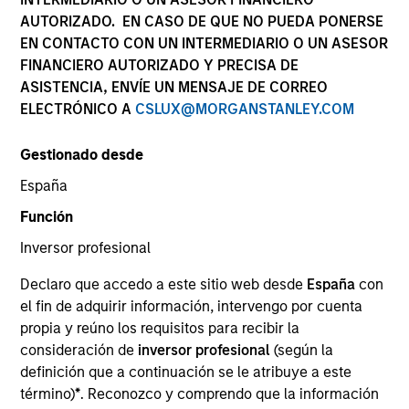
AUTORIZADO. EN CASO DE QUE NO PUEDA PONERSE
EN CONTACTO CON UN INTERMEDIARIO O UN ASESOR
FINANCIERO AUTORIZADO Y PRECISA DE
SECTOR
ASISTENCIA, ENVÍE UN MENSAJE DE CORREO
Consumer Products
ELECTRÓNICO A
CSLUX@MORGANSTANLEY.COM
Gestionado desde
COUNTRY
South Korea
España
Función
Inversor profesional
Declaro que accedo a este sitio web desde
España
con
Invested on
el fin de adquirir información, intervengo por cuenta
Apr 2022
propia y reúno los requisitos para recibir la
consideración de
inversor profesional
(según la
Transaction Type
definición que a continuación se le atribuye a este
Control
término)
*
. Reconozco y comprendo que la información