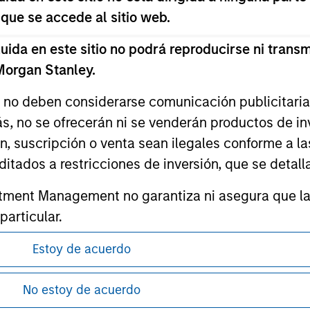
 que se accede al sitio web.
da en este sitio no podrá reproducirse ni transmi
 Morgan Stanley.
ley
s no deben considerarse comunicación publicitaria 
ley Careers
ás, no se ofrecerán ni se venderán productos de i
ón, suscripción o venta sean ilegales conforme a la
itados a restricciones de inversión, que se detalla
ment Management no garantiza ni asegura que la i
articular.
d impone obligaciones a los profesionales del se
Estoy de acuerdo
pitales, incluidos procedimientos para la identifi
antes de proceder, ya que explican ciertas
ón de la información relativa a los productos
guridad pertinentes.
No estoy de acuerdo