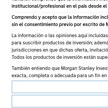
institucional/profesional en el país desde el
Comprendo y acepto que la información inclui
sin el consentimiento previo por escrito de
Morgan Stan
La información o las opiniones aquí incluida
Morgan Stan
para suscribir productos de inversión; adem
jurisdicciones en que dichas oferta, invitaci
Todos los productos de inversión están suped
También entiendo que Morgan Stanley Invest
exacta, completa o adecuada para un fin en p
Esta es una comunicación con fines comerciales.
Morgan Stanley Investment Management Limite
de fondos de inversión para el blanqueo de ca
Es importante que los usuarios lean las Condiciones de uso 
restricciones legales y reglamentarias aplicables a la difusi
verificaciones y otras comprobaciones de se
de inversión de Morgan Stanley Investment Management.