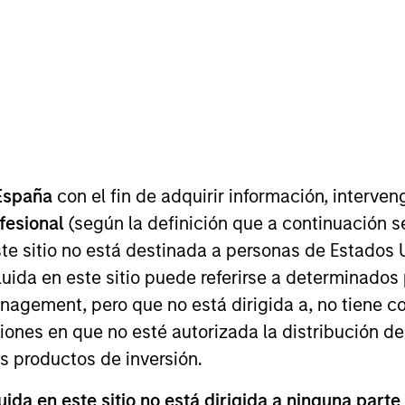
I
on Type
M
l
 Greek natural skin care and cosmetics brand with a
 pharmacy industry, as well as a presence in
ries. Korres has a portfolio of over 400 herbal
ries in beauty and personal care.
España
con el fin de adquirir información, interven
ofesional
(según la definición que a continuación se
te sitio no está destinada a personas de Estados 
uida en este sitio puede referirse a determinado
 for informational and educational purposes only. There is no 
ed holdings), or will perform well in the future (for current ho
gement, pero que no está dirigida a, no tiene com
 owners. The information on this website has not been authori
ciones en que no esté autorizada la distribución de
 here, you agree that you are navigating to a third party site.
any hyperlink is not and does not imply any endorsement, appro
os productos de inversión.
ed in any hyperlinked site. In no event shall we be responsible
da en este sitio no está dirigida a ninguna parte