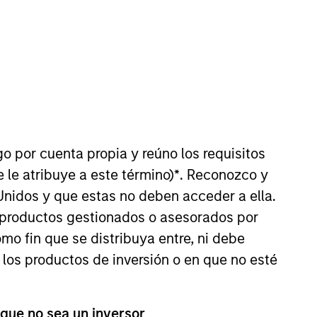
nvestment Team
organ Stanley Private Equity Asia
go por cuenta propia y reúno los requisitos
 le atribuye a este término)
*
. Reconozco y
Unidos y que estas no deben acceder a ella.
s productos gestionados o asesorados por
guarantee that the investment mentioned
ldings). The trademarks and service marks
o fin que se distribuya entre, ni debe
zed, sponsored, or otherwise approved by
 los productos de inversión o en que no esté
 We are providing these hyperlinks to you
val, investigation, verification or
 for the information contained on the site
 que no sea un inversor