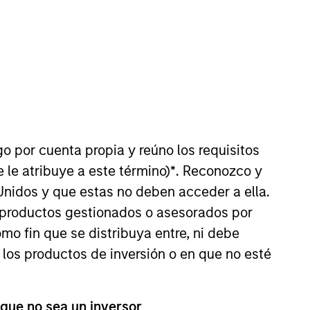
nvestment Team
organ Stanley Private Equity Asia
go por cuenta propia y reúno los requisitos
 le atribuye a este término)
*
. Reconozco y
Unidos y que estas no deben acceder a ella.
s productos gestionados o asesorados por
o fin que se distribuya entre, ni debe
guarantee that the investment mentioned
ldings). The trademarks and service marks
 los productos de inversión o en que no esté
zed, sponsored, or otherwise approved by
 We are providing these hyperlinks to you
val, investigation, verification or
 for the information contained on the site
 que no sea un inversor