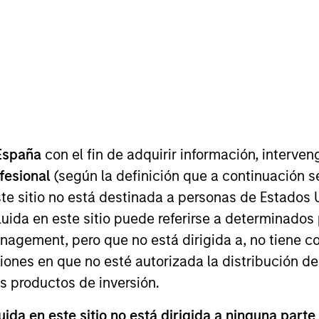
I
on Type
M
ty
st independent telecommunications tower
ina by number of telecom sites. The company rents
 then leases the tower space to telecommunications
ies
España
con el fin de adquirir información, interven
ofesional
(según la definición que a continuación se
te sitio no está destinada a personas de Estados 
uida en este sitio puede referirse a determinado
gement, pero que no está dirigida a, no tiene com
 for informational and educational purposes only. There is no 
ed holdings), or will perform well in the future (for current ho
ciones en que no esté autorizada la distribución de
 owners. The information on this website has not been authori
os productos de inversión.
 here, you agree that you are navigating to a third party site.
any hyperlink is not and does not imply any endorsement, appro
ed in any hyperlinked site. In no event shall we be responsible
da en este sitio no está dirigida a ninguna parte