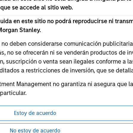
 que se accede al sitio web.
da en este sitio no podrá reproducirse ni transmi
 Morgan Stanley.
ley
s no deben considerarse comunicación publicitaria 
ley Careers
ás, no se ofrecerán ni se venderán productos de i
ón, suscripción o venta sean ilegales conforme a la
itados a restricciones de inversión, que se detalla
ment Management no garantiza ni asegura que la i
articular.
d impone obligaciones a los profesionales del se
Estoy de acuerdo
pitales, incluidos procedimientos para la identifi
antes de proceder, ya que explican ciertas
guridad pertinentes.
ón de la información relativa a los productos
No estoy de acuerdo