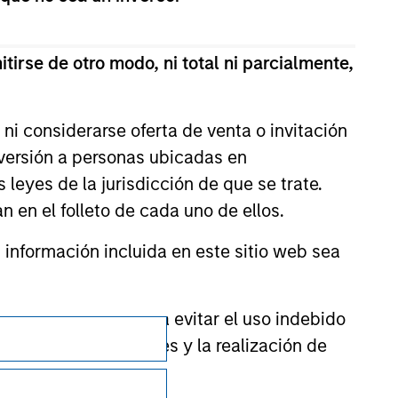
tirse de otro modo, ni total ni parcialmente,
ni considerarse oferta de venta o invitación
nversión a personas ubicadas en
s leyes de la jurisdicción de que se trate.
n en el folleto de cada uno de ellos.
nformación incluida en este sitio web sea
ctor financiero para evitar el uso indebido
Privacidad
cación de suscriptores y la realización de
Your Privacy Choices