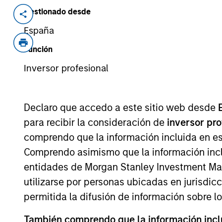
Gestionado desde
Invested on
Transacti
Feb 2021
Minori
España
Guodong Network is one of the large
Función
infrastructure service provider in Ch
Inversor profesional
land, constructs telecom towers, and
service providers
View Current Employment Opportunit
Declaro que accedo a este sitio web desde
para recibir la consideración de
inversor pr
View Site
comprendo que la información incluida en es
Comprendo asimismo que la información incl
entidades de Morgan Stanley Investment Mana
As of July 25, 2025. The above is provided
resulted in positive performance (for realiz
utilizarse por personas ubicadas en jurisdic
above are the property of their respective
permitida la difusión de información sobre l
such owners. By clicking on any links shown
only as a convenience and the inclusion of 
monitoring by us of any information contain
También comprendo que la información inclui