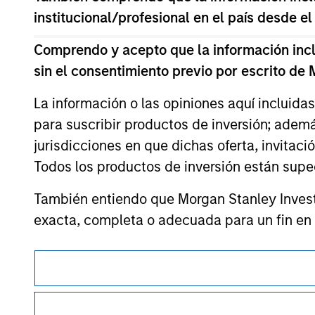
or your use of such site.
institucional/profesional en el país desde el
Comprendo y acepto que la información inclui
sin el consentimiento previo por escrito de
Morgan Stan
La información o las opiniones aquí incluida
Morgan Stan
para suscribir productos de inversión; adem
jurisdicciones en que dichas oferta, invitaci
Todos los productos de inversión están suped
También entiendo que Morgan Stanley Invest
exacta, completa o adecuada para un fin en p
Morgan Stanley Investment Management Limite
Esta es una comunicación con fines comerciales.
de fondos de inversión para el blanqueo de ca
Es importante que los usuarios lean las Condiciones de uso 
verificaciones y otras comprobaciones de se
restricciones legales y reglamentarias aplicables a la difusi