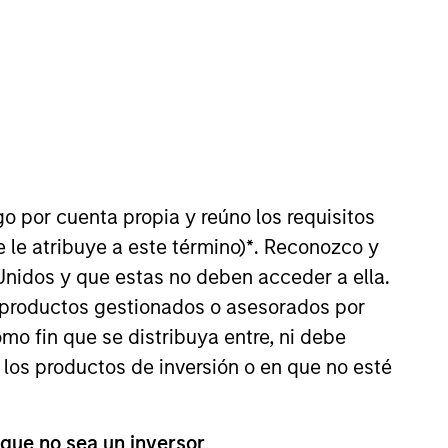
nvestment Team
organ Stanley Private Equity Asia
go por cuenta propia y reúno los requisitos
 le atribuye a este término)
*
. Reconozco y
guarantee that the investment mentioned
Unidos y que estas no deben acceder a ella.
ldings). The trademarks and service marks
zed, sponsored, or otherwise approved by
s productos gestionados o asesorados por
 We are providing these hyperlinks to you
val, investigation, verification or
o fin que se distribuya entre, ni debe
 for the information contained on the site
 los productos de inversión o en que no esté
 que no sea un inversor