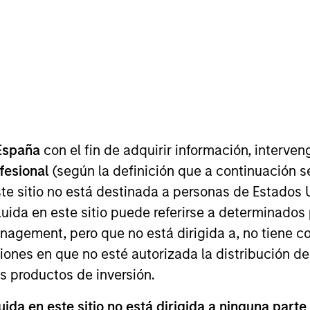
I
on Type
M
ty
anking financial company, providing secured loans
gment in India.
España
con el fin de adquirir información, interven
ofesional
(según la definición que a continuación se
 for informational and educational purposes only. There is no 
te sitio no está destinada a personas de Estados 
ed holdings), or will perform well in the future (for current ho
 owners. The information on this website has not been authori
uida en este sitio puede referirse a determinado
 here, you agree that you are navigating to a third party site.
any hyperlink is not and does not imply any endorsement, appro
gement, pero que no está dirigida a, no tiene com
ed in any hyperlinked site. In no event shall we be responsible
ciones en que no esté autorizada la distribución de
os productos de inversión.
da en este sitio no está dirigida a ninguna parte