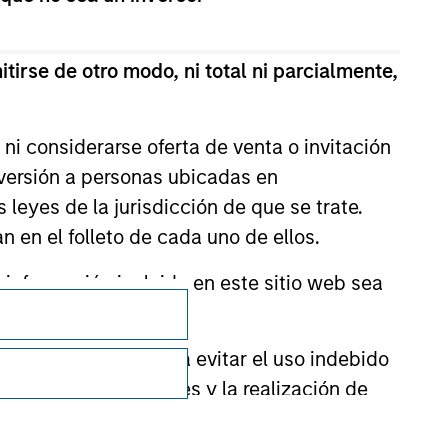
tirse de otro modo, ni total ni parcialmente,
ni considerarse oferta de venta o invitación
nversión a personas ubicadas en
s leyes de la jurisdicción de que se trate.
n en el folleto de cada uno de ellos.
nformación incluida en este sitio web sea
Privacidad
Your Privacy Choices
ctor financiero para evitar el uso indebido
Condiciones de uso
cación de suscriptores y la realización de