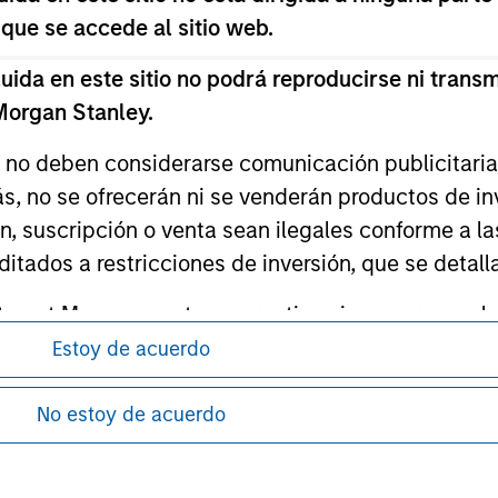
 que se accede al sitio web.
ley
da en este sitio no podrá reproducirse ni transmi
ley Careers
 Morgan Stanley.
s no deben considerarse comunicación publicitaria 
ás, no se ofrecerán ni se venderán productos de i
ón, suscripción o venta sean ilegales conforme a la
itados a restricciones de inversión, que se detalla
ment Management no garantiza ni asegura que la i
articular.
Estoy de acuerdo
antes de proceder, ya que explican ciertas
ón de la información relativa a los productos
d impone obligaciones a los profesionales del se
No estoy de acuerdo
pitales, incluidos procedimientos para la identifi
guridad pertinentes.
sponibles en todas las jurisdicciones o para
e nuestras Condiciones de uso.