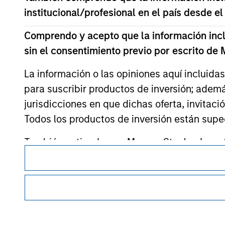
institucional/profesional en el país desde el
Morgan Stan
Comprendo y acepto que la información inclui
Morgan Stan
sin el consentimiento previo por escrito de
La información o las opiniones aquí incluida
para suscribir productos de inversión; adem
jurisdicciones en que dichas oferta, invitaci
Todos los productos de inversión están suped
También entiendo que Morgan Stanley Invest
Esta es una comunicación con fines comerciales.
exacta, completa o adecuada para un fin en p
Es importante que los usuarios lean las Condiciones de uso 
restricciones legales y reglamentarias aplicables a la difusi
Morgan Stanley Investment Management Limite
de inversión de Morgan Stanley Investment Management.
de fondos de inversión para el blanqueo de ca
verificaciones y otras comprobaciones de se
Los servicios descritos en este sitio web pueden no estar di
todas las personas. Para obtener más información, consult