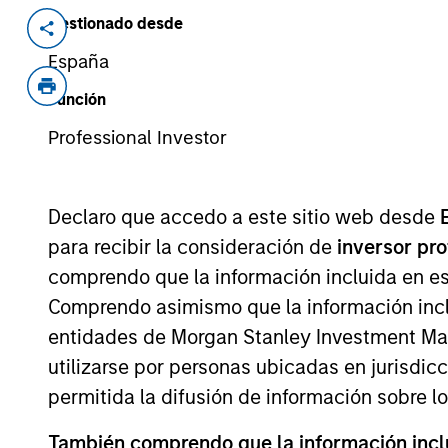
Gestionado desde
Invested on
Transacti
Jun 2016
Minori
España
Five Star Business Finance is a non-b
Función
against property to the low-income se
Professional Investor
View Site
Declaro que accedo a este sitio web desde
para recibir la consideración de
inversor pr
As of July 25, 2025. The above is provided
comprendo que la información incluida en es
resulted in positive performance (for realiz
above are the property of their respective
Comprendo asimismo que la información incl
such owners. By clicking on any links shown
only as a convenience and the inclusion of 
entidades de Morgan Stanley Investment Mana
monitoring by us of any information contain
utilizarse por personas ubicadas en jurisdic
or your use of such site.
permitida la difusión de información sobre l
También comprendo que la información inclui