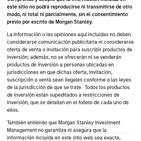
endorsement, approval, investigation, verification or
este sitio no podrá reproducirse ni transmitirse de otro
monitoring by us of any information contained in any
hyperlinked site. In no event shall we be responsible for the
modo, ni total ni parcialmente, sin el consentimiento
information contained on the site or your use of such site
previo por escrito de Morgan Stanley.
La información o las opiniones aquí incluidas no deben
considerarse comunicación publicitaria ni considerarse
oferta de venta o invitación para suscribir productos de
inversión; además, no se ofrecerán ni se venderán
productos de inversión a personas ubicadas en
jurisdicciones en que dichas oferta, invitación,
suscripción o venta sean ilegales conforme a las leyes
de la jurisdicción de que se trate. Todos los productos
de inversión están supeditados a restricciones de
inversión, que se detallan en el folleto de cada uno de
ellos.
Morgan Stanley
También entiendo que Morgan Stanley Investment
Morgan Stanley Careers
Management no garantiza ni asegura que la
información incluida en este sitio web sea exacta,