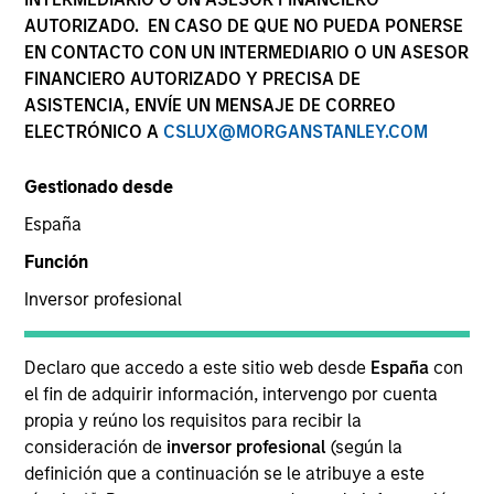
AUTORIZADO. EN CASO DE QUE NO PUEDA PONERSE
EN CONTACTO CON UN INTERMEDIARIO O UN ASESOR
FINANCIERO AUTORIZADO Y PRECISA DE
SECTOR
ASISTENCIA, ENVÍE UN MENSAJE DE CORREO
Digital
ELECTRÓNICO A
CSLUX@MORGANSTANLEY.COM
Gestionado desde
COUNTRY
Portugal
España
Función
Inversor profesional
Invested on
Declaro que accedo a este sitio web desde
España
con
Apr 2020
el fin de adquirir información, intervengo por cuenta
FastFiber is the first and largest nationwide fiber
propia y reúno los requisitos para recibir la
wholesale operator in Portugal. FastFiber was
consideración de
inversor profesional
(según la
created as a result of the demerger from PT
definición que a continuación se le atribuye a este