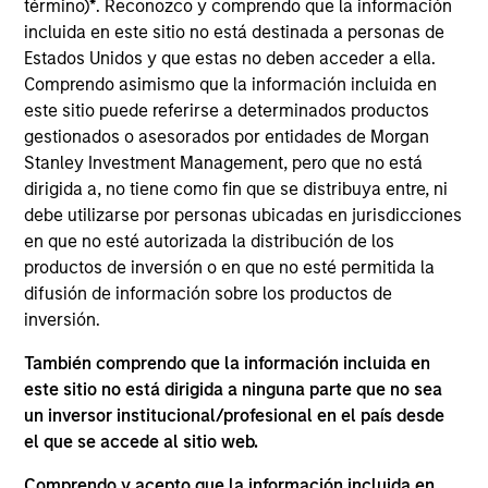
término)
*
. Reconozco y comprendo que la información
Portugal SGPS, S.A., which was part of the former
incluida en este sitio no está destinada a personas de
state-owned incumbent operator, Portugal Telecom.
Estados Unidos y que estas no deben acceder a ella.
Investment Team
Comprendo asimismo que la información incluida en
Morgan Stanley Infrastructure Partners
este sitio puede referirse a determinados productos
gestionados o asesorados por entidades de Morgan
Stanley Investment Management, pero que no está
dirigida a, no tiene como fin que se distribuya entre, ni
debe utilizarse por personas ubicadas en jurisdicciones
en que no esté autorizada la distribución de los
As of August 21, 2025. The above is provided for
informational and educational purposes only. There is no
productos de inversión o en que no esté permitida la
guarantee that the investment mentioned resulted in
difusión de información sobre los productos de
positive performance (for realized holdings), or will perform
inversión.
well in the future (for current holdings). The trademarks and
service marks above are the property of their respective
También comprendo que la información incluida en
owners. The information on this website has not been
este sitio no está dirigida a ninguna parte que no sea
authorized, sponsored, or otherwise approved by such
owners. By clicking on any links shown here, you agree that
un inversor institucional/profesional en el país desde
you are navigating to a third party site. We are providing
el que se accede al sitio web.
these hyperlinks to you only as a convenience and the
inclusion of any hyperlink is not and does not imply any
Comprendo y acepto que la información incluida en