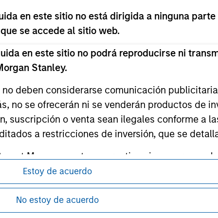
da en este sitio no está dirigida a ninguna parte
 que se accede al sitio web.
ley
da en este sitio no podrá reproducirse ni transmi
 Morgan Stanley.
ley Careers
s no deben considerarse comunicación publicitaria 
ás, no se ofrecerán ni se venderán productos de i
ón, suscripción o venta sean ilegales conforme a la
itados a restricciones de inversión, que se detalla
ment Management no garantiza ni asegura que la i
articular.
Estoy de acuerdo
antes de proceder, ya que explican ciertas
d impone obligaciones a los profesionales del se
ón de la información relativa a los productos
No estoy de acuerdo
pitales, incluidos procedimientos para la identifi