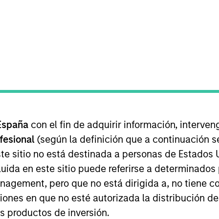
I
tion Type
Realization Date
M
rol
Apr 2015
P
ing train-leasing companies in the U.K.
España
con el fin de adquirir información, interven
ofesional
(según la definición que a continuación se
ed for informational and educational purposes only. There is 
te sitio no está destinada a personas de Estados 
ed holdings), or will perform well in the future (for current ho
uida en este sitio puede referirse a determinado
 owners. The information on this website has not been authori
 here, you agree that you are navigating to a third party site.
gement, pero que no está dirigida a, no tiene com
any hyperlink is not and does not imply any endorsement, appro
ed in any hyperlinked site. In no event shall we be responsible
ciones en que no esté autorizada la distribución de
os productos de inversión.