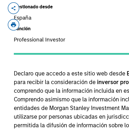
Gestionado desde
Invested on
Transac
Dec 2010
Cont
España
Función
Exit Type
Strategic Purchase
Professional Investor
Eversholt Rail Group is among the lead
View Site
Declaro que accedo a este sitio web desde
para recibir la consideración de
inversor pr
As of August 21, 2025. The above is provid
comprendo que la información incluida en es
resulted in positive performance (for realiz
Comprendo asimismo que la información incl
above are the property of their respective
such owners. By clicking on any links shown
entidades de Morgan Stanley Investment Mana
only as a convenience and the inclusion of 
monitoring by us of any information contain
utilizarse por personas ubicadas en jurisdic
or your use of such site
permitida la difusión de información sobre l