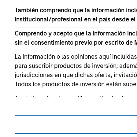
También comprendo que la información inclui
institucional/profesional en el país desde el
Morgan Stan
Comprendo y acepto que la información inclui
sin el consentimiento previo por escrito de
Morgan Stan
La información o las opiniones aquí incluida
para suscribir productos de inversión; adem
jurisdicciones en que dichas oferta, invitaci
Todos los productos de inversión están suped
También entiendo que Morgan Stanley Invest
Esta es una comunicación con fines comerciales.
exacta, completa o adecuada para un fin en p
Es importante que los usuarios lean las Condiciones de uso 
Morgan Stanley Investment Management Limite
restricciones legales y reglamentarias aplicables a la difusi
de fondos de inversión para el blanqueo de ca
de inversión de Morgan Stanley Investment Management.