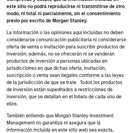
(for realized holdings), or will perform well in the future (for
current holdings). The trademarks and service marks above
este sitio no podrá reproducirse ni transmitirse de otro
are the property of their respective owners. The information
modo, ni total ni parcialmente, sin el consentimiento
on this website has not been authorized, sponsored, or
previo por escrito de Morgan Stanley.
otherwise approved by such owners. By clicking on any
links shown here, you agree that you are navigating to a
La información o las opiniones aquí incluidas no deben
third party site. We are providing these hyperlinks to you
considerarse comunicación publicitaria ni considerarse
only as a convenience and the inclusion of any hyperlink is
not and does not imply any endorsement, approval,
oferta de venta o invitación para suscribir productos de
investigation, verification or monitoring by us of any
inversión; además, no se ofrecerán ni se venderán
information contained in any hyperlinked site. In no event
productos de inversión a personas ubicadas en
shall we be responsible for the information contained on
jurisdicciones en que dichas oferta, invitación,
the site or your use of such site.
suscripción o venta sean ilegales conforme a las leyes
de la jurisdicción de que se trate. Todos los productos
de inversión están supeditados a restricciones de
inversión, que se detallan en el folleto de cada uno de
ellos.
También entiendo que Morgan Stanley Investment
Management no garantiza ni asegura que la
información incluida en este sitio web sea exacta,