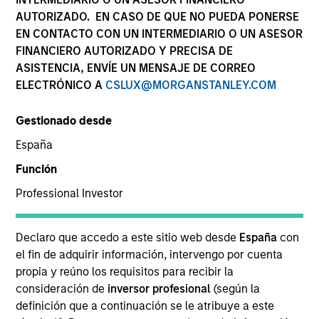
AUTORIZADO. EN CASO DE QUE NO PUEDA PONERSE
EN CONTACTO CON UN INTERMEDIARIO O UN ASESOR
FINANCIERO AUTORIZADO Y PRECISA DE
SECTOR
ASISTENCIA, ENVÍE UN MENSAJE DE CORREO
Consumer
ELECTRÓNICO A
CSLUX@MORGANSTANLEY.COM
Gestionado desde
COUNTRY
Thailand
España
Función
Professional Investor
Invested on
Declaro que accedo a este sitio web desde
España
con
Oct 2016
el fin de adquirir información, intervengo por cuenta
propia y reúno los requisitos para recibir la
Transaction Type
consideración de
inversor profesional
(según la
Joint Control
definición que a continuación se le atribuye a este