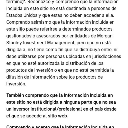
DSG (Cayman) Limited is one of the top independent
término)
*
. Reconozco y comprendo que la información
producers of branded baby and adult diaper
incluida en este sitio no está destinada a personas de
Estados Unidos y que estas no deben acceder a ella.
products in South East Asia, with leading market
Comprendo asimismo que la información incluida en
share in Thailand, Malaysia and Indonesia.
este sitio puede referirse a determinados productos
gestionados o asesorados por entidades de Morgan
View Site
Stanley Investment Management, pero que no está
Investment Team
dirigida a, no tiene como fin que se distribuya entre, ni
Morgan Stanley Private Equity Asia
debe utilizarse por personas ubicadas en jurisdicciones
en que no esté autorizada la distribución de los
productos de inversión o en que no esté permitida la
difusión de información sobre los productos de
inversión.
También comprendo que la información incluida en
este sitio no está dirigida a ninguna parte que no sea
un inversor institucional/profesional en el país desde
As of July 25, 2025. The above is provided for informational
el que se accede al sitio web.
and educational purposes only. There is no guarantee that
the investment mentioned resulted in positive performance
Comprendo y acepto que la información incluida en