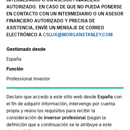
AUTORIZADO. EN CASO DE QUE NO PUEDA PONERSE
EN CONTACTO CON UN INTERMEDIARIO O UN ASESOR
FINANCIERO AUTORIZADO Y PRECISA DE
SECTOR
ASISTENCIA, ENVÍE UN MENSAJE DE CORREO
Healthcare
ELECTRÓNICO A
CSLUX@MORGANSTANLEY.COM
Gestionado desde
COUNTRY
India
España
Función
Professional Investor
Invested on
Declaro que accedo a este sitio web desde
España
con
Jun 2023
el fin de adquirir información, intervengo por cuenta
propia y reúno los requisitos para recibir la
Transaction Type
consideración de
inversor profesional
(según la
Control
definición que a continuación se le atribuye a este