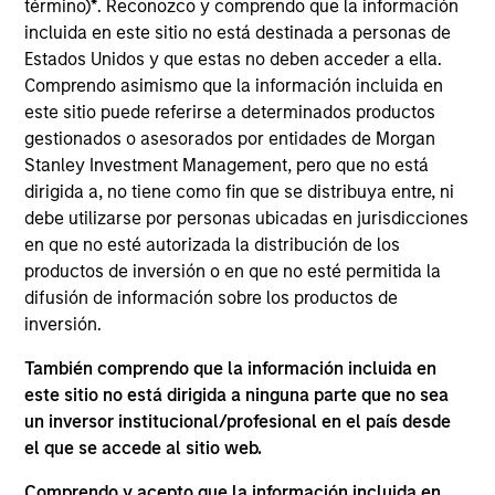
Oncology focused hospital chain with a capacity of
término)
*
. Reconozco y comprendo que la información
1,000 beds across 8 hospitals in India
incluida en este sitio no está destinada a personas de
Estados Unidos y que estas no deben acceder a ella.
View Current Employment Opportunities
Comprendo asimismo que la información incluida en
View Site
este sitio puede referirse a determinados productos
gestionados o asesorados por entidades de Morgan
Investment Team
Stanley Investment Management, pero que no está
Morgan Stanley Private Equity Asia
dirigida a, no tiene como fin que se distribuya entre, ni
debe utilizarse por personas ubicadas en jurisdicciones
en que no esté autorizada la distribución de los
productos de inversión o en que no esté permitida la
difusión de información sobre los productos de
inversión.
También comprendo que la información incluida en
este sitio no está dirigida a ninguna parte que no sea
As of July 25, 2025. The above is provided for informational
un inversor institucional/profesional en el país desde
and educational purposes only. There is no guarantee that
the investment mentioned resulted in positive performance
el que se accede al sitio web.
(for realized holdings), or will perform well in the future (for
current holdings). The trademarks and service marks above
Comprendo y acepto que la información incluida en