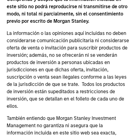
are the property of their respective owners. The information
este sitio no podrá reproducirse ni transmitirse de otro
on this website has not been authorized, sponsored, or
modo, ni total ni parcialmente, sin el consentimiento
otherwise approved by such owners. By clicking on any
links shown here, you agree that you are navigating to a
previo por escrito de Morgan Stanley.
third party site. We are providing these hyperlinks to you
only as a convenience and the inclusion of any hyperlink is
La información o las opiniones aquí incluidas no deben
not and does not imply any endorsement, approval,
considerarse comunicación publicitaria ni considerarse
investigation, verification or monitoring by us of any
oferta de venta o invitación para suscribir productos de
information contained in any hyperlinked site. In no event
shall we be responsible for the information contained on
inversión; además, no se ofrecerán ni se venderán
the site or your use of such site.
productos de inversión a personas ubicadas en
jurisdicciones en que dichas oferta, invitación,
suscripción o venta sean ilegales conforme a las leyes
de la jurisdicción de que se trate. Todos los productos
de inversión están supeditados a restricciones de
inversión, que se detallan en el folleto de cada uno de
ellos.
También entiendo que Morgan Stanley Investment
Management no garantiza ni asegura que la
información incluida en este sitio web sea exacta,