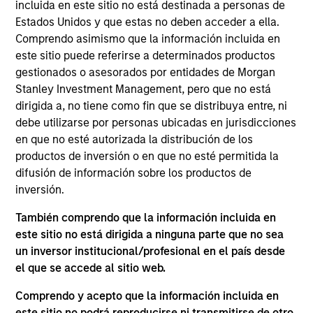
Founded in 2004 and headquartered in Shanghai,
incluida en este sitio no está destinada a personas de
CDP is one of the leading private sector payroll and
Estados Unidos y que estas no deben acceder a ella.
Comprendo asimismo que la información incluida en
benefits HR outsourcing companies in China.
este sitio puede referirse a determinados productos
Investment Team
gestionados o asesorados por entidades de Morgan
Morgan Stanley Private Equity Asia
Stanley Investment Management, pero que no está
dirigida a, no tiene como fin que se distribuya entre, ni
debe utilizarse por personas ubicadas en jurisdicciones
en que no esté autorizada la distribución de los
productos de inversión o en que no esté permitida la
As of July 25, 2025. The above is provided for informational
difusión de información sobre los productos de
and educational purposes only. There is no guarantee that
inversión.
the investment mentioned resulted in positive performance
(for realized holdings), or will perform well in the future (for
También comprendo que la información incluida en
current holdings). The trademarks and service marks above
este sitio no está dirigida a ninguna parte que no sea
are the property of their respective owners. The information
un inversor institucional/profesional en el país desde
on this website has not been authorized, sponsored, or
otherwise approved by such owners. By clicking on any
el que se accede al sitio web.
links shown here, you agree that you are navigating to a
third party site. We are providing these hyperlinks to you
Comprendo y acepto que la información incluida en
only as a convenience and the inclusion of any hyperlink is
este sitio no podrá reproducirse ni transmitirse de otro