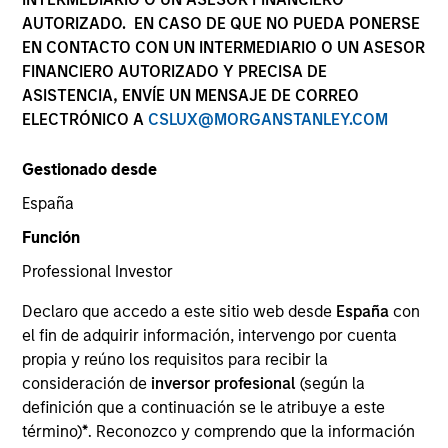
AUTORIZADO. EN CASO DE QUE NO PUEDA PONERSE
EN CONTACTO CON UN INTERMEDIARIO O UN ASESOR
FINANCIERO AUTORIZADO Y PRECISA DE
SECTOR
ASISTENCIA, ENVÍE UN MENSAJE DE CORREO
Services
ELECTRÓNICO A
CSLUX@MORGANSTANLEY.COM
Gestionado desde
COUNTRY
China
España
Función
Professional Investor
Declaro que accedo a este sitio web desde
España
con
Invested on
el fin de adquirir información, intervengo por cuenta
Oct 2016
propia y reúno los requisitos para recibir la
consideración de
inversor profesional
(según la
Transaction Type
definición que a continuación se le atribuye a este
Minority
término)
*
. Reconozco y comprendo que la información