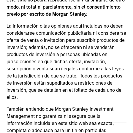
not and does not imply any endorsement, approval,
modo, ni total ni parcialmente, sin el consentimiento
investigation, verification or monitoring by us of any
information contained in any hyperlinked site. In no event
previo por escrito de Morgan Stanley.
shall we be responsible for the information contained on
the site or your use of such site.
La información o las opiniones aquí incluidas no deben
considerarse comunicación publicitaria ni considerarse
oferta de venta o invitación para suscribir productos de
inversión; además, no se ofrecerán ni se venderán
productos de inversión a personas ubicadas en
jurisdicciones en que dichas oferta, invitación,
suscripción o venta sean ilegales conforme a las leyes
de la jurisdicción de que se trate. Todos los productos
de inversión están supeditados a restricciones de
inversión, que se detallan en el folleto de cada uno de
ellos.
También entiendo que Morgan Stanley Investment
Morgan Stanley
Management no garantiza ni asegura que la
Morgan Stanley Careers
información incluida en este sitio web sea exacta,
completa o adecuada para un fin en particular.