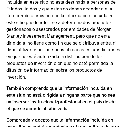
incluida en este sitio no está destinada a personas de
View Site
Estados Unidos y que estas no deben acceder a ella.
Comprendo asimismo que la información incluida en
Investment Team
este sitio puede referirse a determinados productos
Morgan Stanley Infrastructure Partners
gestionados o asesorados por entidades de Morgan
Stanley Investment Management, pero que no está
dirigida a, no tiene como fin que se distribuya entre, ni
debe utilizarse por personas ubicadas en jurisdicciones
en que no esté autorizada la distribución de los
productos de inversión o en que no esté permitida la
difusión de información sobre los productos de
inversión.
As of August 21, 2025. The above is provided for
informational and educational purposes only. There is no
También comprendo que la información incluida en
guarantee that the investment mentioned resulted in
este sitio no está dirigida a ninguna parte que no sea
positive performance (for realized holdings), or will perform
un inversor institucional/profesional en el país desde
well in the future (for current holdings). The trademarks and
el que se accede al sitio web.
service marks above are the property of their respective
owners. The information on this website has not been
Comprendo y acepto que la información incluida en
authorized, sponsored, or otherwise approved by such
owners. By clicking on any links shown here, you agree that
este sitio no podrá reproducirse ni transmitirse de otro