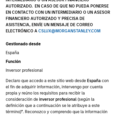
AUTORIZADO. EN CASO DE QUE NO PUEDA PONERSE
EN CONTACTO CON UN INTERMEDIARIO O UN ASESOR
FINANCIERO AUTORIZADO Y PRECISA DE
SECTOR
ASISTENCIA, ENVÍE UN MENSAJE DE CORREO
Natural Gas Infrastructure
ELECTRÓNICO A
CSLUX@MORGANSTANLEY.COM
Gestionado desde
COUNTRY
United States
España
Función
Inversor profesional
Declaro que accedo a este sitio web desde
España
con
Invested on
el fin de adquirir información, intervengo por cuenta
May 2018
propia y reúno los requisitos para recibir la
Brazos is a natural gas gathering and processing
consideración de
inversor profesional
(según la
and crude gathering service provider located in the
definición que a continuación se le atribuye a este
Southern Delaware Basin of the Permian Basin.
término)
*
. Reconozco y comprendo que la información