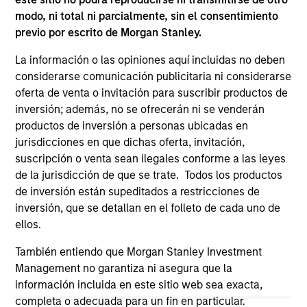
you are navigating to a third party site. We are providing
modo, ni total ni parcialmente, sin el consentimiento
these hyperlinks to you only as a convenience and the
previo por escrito de Morgan Stanley.
inclusion of any hyperlink is not and does not imply any
endorsement, approval, investigation, verification or
La información o las opiniones aquí incluidas no deben
monitoring by us of any information contained in any
hyperlinked site. In no event shall we be responsible for the
considerarse comunicación publicitaria ni considerarse
information contained on the site or your use of such site
oferta de venta o invitación para suscribir productos de
inversión; además, no se ofrecerán ni se venderán
productos de inversión a personas ubicadas en
jurisdicciones en que dichas oferta, invitación,
suscripción o venta sean ilegales conforme a las leyes
de la jurisdicción de que se trate. Todos los productos
de inversión están supeditados a restricciones de
inversión, que se detallan en el folleto de cada uno de
ellos.
También entiendo que Morgan Stanley Investment
Management no garantiza ni asegura que la
información incluida en este sitio web sea exacta,
Morgan Stanley
completa o adecuada para un fin en particular.