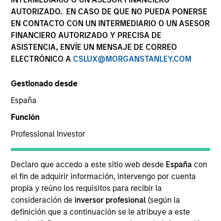
AUTORIZADO. EN CASO DE QUE NO PUEDA PONERSE
EN CONTACTO CON UN INTERMEDIARIO O UN ASESOR
FINANCIERO AUTORIZADO Y PRECISA DE
SECTOR
ASISTENCIA, ENVÍE UN MENSAJE DE CORREO
Healthcare
ELECTRÓNICO A
CSLUX@MORGANSTANLEY.COM
Gestionado desde
COUNTRY
China
España
Función
Professional Investor
Invested on
Declaro que accedo a este sitio web desde
España
con
Jul 2018
el fin de adquirir información, intervengo por cuenta
propia y reúno los requisitos para recibir la
Transaction Type
consideración de
inversor profesional
(según la
Minority
definición que a continuación se le atribuye a este