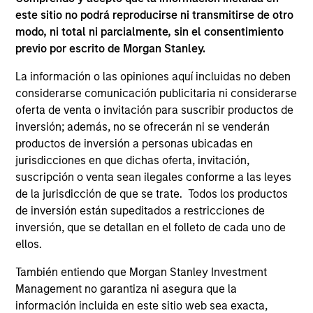
otherwise approved by such owners. By clicking on any
este sitio no podrá reproducirse ni transmitirse de otro
links shown here, you agree that you are navigating to a
modo, ni total ni parcialmente, sin el consentimiento
third party site. We are providing these hyperlinks to you
previo por escrito de Morgan Stanley.
only as a convenience and the inclusion of any hyperlink is
not and does not imply any endorsement, approval,
investigation, verification or monitoring by us of any
La información o las opiniones aquí incluidas no deben
information contained in any hyperlinked site. In no event
considerarse comunicación publicitaria ni considerarse
shall we be responsible for the information contained on
oferta de venta o invitación para suscribir productos de
the site or your use of such site.
inversión; además, no se ofrecerán ni se venderán
productos de inversión a personas ubicadas en
jurisdicciones en que dichas oferta, invitación,
suscripción o venta sean ilegales conforme a las leyes
de la jurisdicción de que se trate. Todos los productos
de inversión están supeditados a restricciones de
inversión, que se detallan en el folleto de cada uno de
ellos.
También entiendo que Morgan Stanley Investment
Management no garantiza ni asegura que la
información incluida en este sitio web sea exacta,