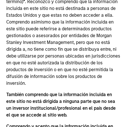
Anhui One & Only is a leading medical beauty
término)
*
. Reconozco y comprendo que la información
hospital chain offering a diversified portfolio of
incluida en este sitio no está destinada a personas de
Estados Unidos y que estas no deben acceder a ella.
services with particular strength in its surgical
Comprendo asimismo que la información incluida en
procedures. The One & Only brand is well
este sitio puede referirse a determinados productos
recognized by local customers as a symbol for
gestionados o asesorados por entidades de Morgan
quality, service and safety.
Stanley Investment Management, pero que no está
Investment Team
dirigida a, no tiene como fin que se distribuya entre, ni
Morgan Stanley Private Equity Asia
debe utilizarse por personas ubicadas en jurisdicciones
en que no esté autorizada la distribución de los
productos de inversión o en que no esté permitida la
difusión de información sobre los productos de
inversión.
As of July 25, 2025. The above is provided for informational
También comprendo que la información incluida en
and educational purposes only. There is no guarantee that
este sitio no está dirigida a ninguna parte que no sea
the investment mentioned resulted in positive performance
un inversor institucional/profesional en el país desde
(for realized holdings), or will perform well in the future (for
current holdings). The trademarks and service marks above
el que se accede al sitio web.
are the property of their respective owners. The information
on this website has not been authorized, sponsored, or
Comprendo y acepto que la información incluida en