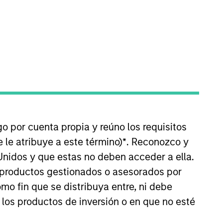
e head of Sustainability Data
d has 16 years of industry
go por cuenta propia y reúno los requisitos
he firm’s institutional and wealth
 le atribuye a este término)
*
. Reconozco y
e he helped build Eze’s award-
Unidos y que estas no deben acceder a ella.
om Columbia Business School and a
s productos gestionados o asesorados por
o fin que se distribuya entre, ni debe
 los productos de inversión o en que no esté