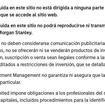
da en este sitio no está dirigida a ninguna parte
nal purposes only. The information contained herein does not c
 que se accede al sitio web.
or a solicitation of an offer to buy any securities in any jurisdi
curities, insurance or other laws of such jurisdiction.
da en este sitio no podrá reproducirse ni transmi
principal.
 Morgan Stanley.
ortant information on the strategy, including additional risk co
s no deben considerarse comunicación publicitaria 
ás, no se ofrecerán ni se venderán productos de i
ón, suscripción o venta sean ilegales conforme a la
itados a restricciones de inversión, que se detalla
ley
ment Management no garantiza ni asegura que la i
ley Careers
articular.
d impone obligaciones a los profesionales del se
pitales, incluidos procedimientos para la identifi