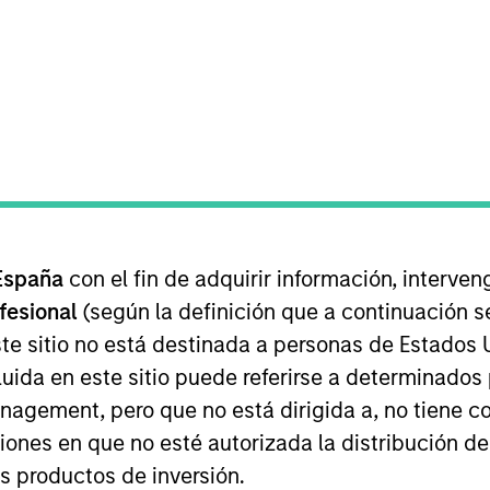
Morgan Stanley Investment Management and serves as th
rgan Stanley Global Sustainable Finance (GSF) team an
España
con el fin de adquirir información, interven
reated a digital platform for sustainable investing for t
ofesional
(según la definición que a continuación se
 spent 10 years as a product lead at Eze Software wher
te sitio no está destinada a personas de Estados 
tform for institutional clients. He holds an M.B.A. fr
uida en este sitio puede referirse a determinado
.
gement, pero que no está dirigida a, no tiene com
ciones en que no esté autorizada la distribución de
os productos de inversión.