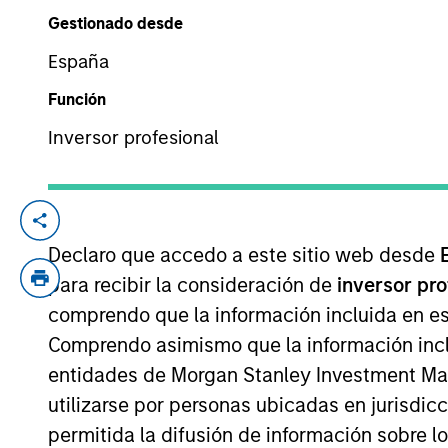
Gestionado desde
España
YEARS OF INDUSTRY EXPERIENCE
17
Years
Función
Inversor profesional
Varun Mehta is an executive director of 
and Technology. Varun joined from the Mo
Declaro que accedo a este sitio web desde
experience. During his time in GSF, Varun c
para recibir la consideración de
inversor pr
management clients. Prior to that, Varun
comprendo que la información incluida en es
winning digital investment management pla
Comprendo asimismo que la información incl
B.S. in Engineering from Lafayette College
entidades de Morgan Stanley Investment Mana
utilizarse por personas ubicadas en jurisdic
permitida la difusión de información sobre l