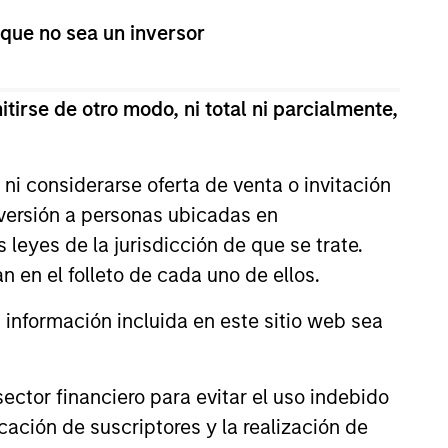
 que no sea un inversor
onstitute and should not be construed as an
ction in which such offer or solicitation,
tirse de otro modo, ni total ni parcialmente,
nsiderations.
ni considerarse oferta de venta o invitación
nversión a personas ubicadas en
s leyes de la jurisdicción de que se trate.
n en el folleto de cada uno de ellos.
nformación incluida en este sitio web sea
ctor financiero para evitar el uso indebido
cación de suscriptores y la realización de