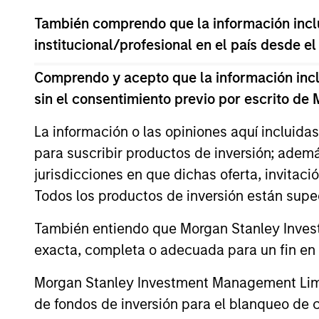
May not represent all Team Members.
También comprendo que la información inclui
The information on this page is for informatio
institucional/profesional en el país desde el
offering of advisory services or an offer to sell 
purchase or sale would be unlawful under the se
Comprendo y acepto que la información inclui
All investing involves risks, including a loss of 
sin el consentimiento previo por escrito de
Please refer to the strategy detail page for imp
La información o las opiniones aquí incluida
para suscribir productos de inversión; adem
jurisdicciones en que dichas oferta, invitaci
Todos los productos de inversión están suped
Morgan Stan
También entiendo que Morgan Stanley Invest
Morgan Stan
exacta, completa o adecuada para un fin en p
Morgan Stanley Investment Management Limite
de fondos de inversión para el blanqueo de ca