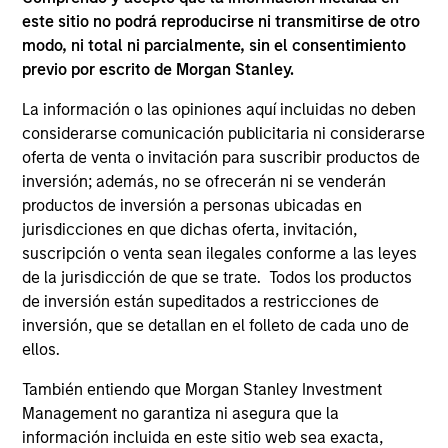
Invests in a globally diversified portfolio of
este sitio no podrá reproducirse ni transmitirse de otro
multi-currency debt issued by government
modo, ni total ni parcialmente, sin el consentimiento
and non-government issuers.
previo por escrito de Morgan Stanley.
La información o las opiniones aquí incluidas no deben
considerarse comunicación publicitaria ni considerarse
Global Fixed Income Opportunities Strategy
oferta de venta o invitación para suscribir productos de
inversión; además, no se ofrecerán ni se venderán
Invests in a diversified global portfolio
productos de inversión a personas ubicadas en
across the full spectrum of fixed income
jurisdicciones en que dichas oferta, invitación,
with the goal of a high level of current
suscripción o venta sean ilegales conforme a las leyes
income.
de la jurisdicción de que se trate. Todos los productos
de inversión están supeditados a restricciones de
inversión, que se detallan en el folleto de cada uno de
ellos.
Global Flexible Income Strategy
Invests using an unconstrained approach
También entiendo que Morgan Stanley Investment
across the fixed income spectrum with the
Management no garantiza ni asegura que la
goal of constructing a portfolio less
información incluida en este sitio web sea exacta,