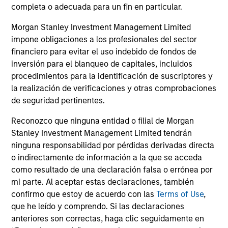
completa o adecuada para un fin en particular.
sensitive to interest rates movements and
able to capture positive returns across
Morgan Stanley Investment Management Limited
environments.
impone obligaciones a los profesionales del sector
financiero para evitar el uso indebido de fondos de
inversión para el blanqueo de capitales, incluidos
procedimientos para la identificación de suscriptores y
ARTÍCULOS RELACIONADOS
la realización de verificaciones y otras comprobaciones
de seguridad pertinentes.
Reconozco que ninguna entidad o filial de Morgan
Stanley Investment Management Limited tendrán
ninguna responsabilidad por pérdidas derivadas directa
o indirectamente de información a la que se acceda
como resultado de una declaración falsa o errónea por
mi parte. Al aceptar estas declaraciones, también
confirmo que estoy de acuerdo con las
Terms of Use
,
ARTÍCULO
AR
que he leído y comprendo. Si las declaraciones
anteriores son correctas, haga clic seguidamente en