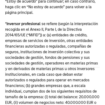
Broad Markets Fixed Income Multi-
Br
“Estoy de acuerdo” para continuar; en caso contrario,
Sector Playbook: A World of
Mu
haga clic en “No estoy de acuerdo” para volver a la
Increasing Dispersion
página principal.
What should fixed income investors be
Th
watching for the rest of 2026? The Broad
di
*
Inversor profesional
se refiere (según la interpretación
Markets Fixed Income team explores the key
val
recogida en el Anexo II, Parte I, de la Directiva
issues.
2014/65/UE (“MiFID”)) a: (a) entidades de crédito,
empresas de servicios de inversión, otras entidades
financieras autorizadas o reguladas, compañías de
seguros, instituciones de inversión colectiva y sus
30-JUL-2026
14-
sociedades de gestión, fondos de pensiones y sus
sociedades de gestión, operadores en materias primas
y en derivados de materias primas u otros inversores
institucionales, en cada caso que deban estar
autorizados o regulados para operar en mercados
financieros; (b) grandes empresas que, a escala
individual, cumplan dos de los siguientes requisitos de
May not represent all Team Members.
tamaño de la empresa: (i) total del balance: 20.000.000
EUR, (ii) volumen de negocios neto: 40.000.000 EUR o
The information on this page is for informational