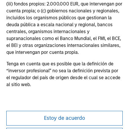
purposes only. The information contained herein does
(iii) fondos propios: 2.000.000 EUR, que intervengan por
not constitute and should not be construed as an
cuenta propia; o (c) gobiernos nacionales y regionales,
offering of advisory services or an offer to sell or a
incluidos los organismos públicos que gestionan la
solicitation of an offer to buy any securities in any
deuda pública a escala nacional y regional, bancos
jurisdiction in which such offer or solicitation,
purchase or sale would be unlawful under the
centrales, organismos internacionales y
securities, insurance or other laws of such jurisdiction.
supranacionales como el Banco Mundial, el FMI, el BCE,
el BEI y otras organizaciones internacionales similares,
All investing involves risks, including a loss of principal.
que intervengan por cuenta propia.
Please refer to the strategy detail page for important
information on the strategy, including additional risk
Tenga en cuenta que es posible que la definición de
considerations.
“inversor profesional” no sea la definición prevista por
el regulador del país de origen desde el cual se accede
al sitio web.
Estoy de acuerdo