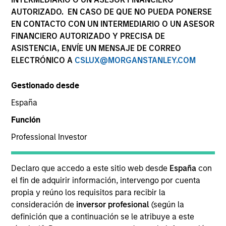
AUTORIZADO. EN CASO DE QUE NO PUEDA PONERSE
EN CONTACTO CON UN INTERMEDIARIO O UN ASESOR
FINANCIERO AUTORIZADO Y PRECISA DE
ASISTENCIA, ENVÍE UN MENSAJE DE CORREO
ELECTRÓNICO A
CSLUX@MORGANSTANLEY.COM
Gestionado desde
España
YEARS OF INDUSTRY EXPERIENCE
Función
16
Years
Professional Investor
EQUIPO
Declaro que accedo a este sitio web desde
España
con
Broad Markets Fixed Income Team
el fin de adquirir información, intervengo por cuenta
propia y reúno los requisitos para recibir la
consideración de
inversor profesional
(según la
definición que a continuación se le atribuye a este
Utkarsh Sharma is a portfolio manager on the Broad