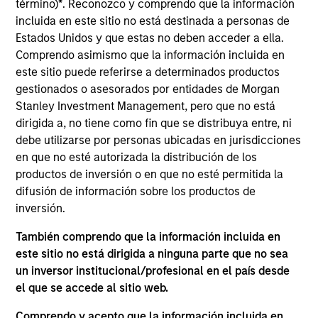
término)
*
. Reconozco y comprendo que la información
Markets Fixed Income team. He is responsible for
incluida en este sitio no está destinada a personas de
managing global government, aggregate, and
Estados Unidos y que estas no deben acceder a ella.
unconstrained strategies. He joined Morgan Stanley
Comprendo asimismo que la información incluida en
in 2014. Utkarsh began his career in the investment
este sitio puede referirse a determinados productos
industry in 2010. Prior to joining the firm, Utkarsh
gestionados o asesorados por entidades de Morgan
was a risk and quantitative analyst at BlackRock
Stanley Investment Management, pero que no está
focusing on investment grade credit and multi-
dirigida a, no tiene como fin que se distribuya entre, ni
sector portfolios for institutional clients. Utkarsh
debe utilizarse por personas ubicadas en jurisdicciones
received a B.Tech in computer science and
en que no esté autorizada la distribución de los
engineering from the Indian Institute of Technology
productos de inversión o en que no esté permitida la
(IIT) Guwahati, India and an M.S. in operations
difusión de información sobre los productos de
research from Columbia University.
inversión.
También comprendo que la información incluida en
este sitio no está dirigida a ninguna parte que no sea
Broad Markets Fixed Income Team
un inversor institucional/profesional en el país desde
el que se accede al sitio web.
Global Aggregate Fixed Income Strategy
Comprendo y acepto que la información incluida en