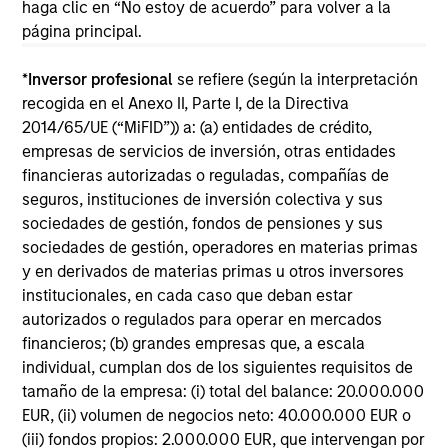
The information on this page is for informational
haga clic en “No estoy de acuerdo” para volver a la
purposes only. The information contained herein does
página principal.
not constitute and should not be construed as an
offering of advisory services or an offer to sell or a
solicitation of an offer to buy any securities in any
*
Inversor profesional
se refiere (según la interpretación
jurisdiction in which such offer or solicitation,
recogida en el Anexo II, Parte I, de la Directiva
purchase or sale would be unlawful under the
2014/65/UE (“MiFID”)) a: (a) entidades de crédito,
securities, insurance or other laws of such jurisdiction.
empresas de servicios de inversión, otras entidades
All investing involves risks, including a loss of principal.
financieras autorizadas o reguladas, compañías de
seguros, instituciones de inversión colectiva y sus
Please refer to the strategy detail page for important
sociedades de gestión, fondos de pensiones y sus
information on the strategy, including additional risk
sociedades de gestión, operadores en materias primas
considerations.
y en derivados de materias primas u otros inversores
institucionales, en cada caso que deban estar
autorizados o regulados para operar en mercados
financieros; (b) grandes empresas que, a escala
individual, cumplan dos de los siguientes requisitos de
tamaño de la empresa: (i) total del balance: 20.000.000
EUR, (ii) volumen de negocios neto: 40.000.000 EUR o
(iii) fondos propios: 2.000.000 EUR, que intervengan por