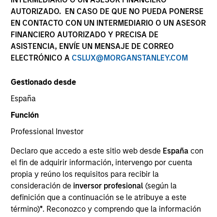
AUTORIZADO. EN CASO DE QUE NO PUEDA PONERSE
EN CONTACTO CON UN INTERMEDIARIO O UN ASESOR
FINANCIERO AUTORIZADO Y PRECISA DE
ASISTENCIA, ENVÍE UN MENSAJE DE CORREO
ELECTRÓNICO A
CSLUX@MORGANSTANLEY.COM
Gestionado desde
España
YEARS OF INDUSTRY EXPERIENCE
Función
14
Years
Professional Investor
EQUIPO
Declaro que accedo a este sitio web desde
España
con
el fin de adquirir información, intervengo por cuenta
Counterpoint Global
propia y reúno los requisitos para recibir la
consideración de
inversor profesional
(según la
definición que a continuación se le atribuye a este
Thomas Kamei is an investor for Counterpoint
término)
*
. Reconozco y comprendo que la información