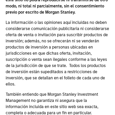
Invests primarily in established and
modo, ni total ni parcialmente, sin el consentimiento
emerging large cap companies in the United
previo por escrito de Morgan Stanley.
States.
La información o las opiniones aquí incluidas no deben
considerarse comunicación publicitaria ni considerarse
oferta de venta o invitación para suscribir productos de
inversión; además, no se ofrecerán ni se venderán
ARTÍCULOS RELACIONADOS
productos de inversión a personas ubicadas en
jurisdicciones en que dichas oferta, invitación,
suscripción o venta sean ilegales conforme a las leyes
de la jurisdicción de que se trate. Todos los productos
de inversión están supeditados a restricciones de
inversión, que se detallan en el folleto de cada uno de
ellos.
También entiendo que Morgan Stanley Investment
Management no garantiza ni asegura que la
COUNTERPOINT GLOBAL INSIGHTS
CO
información incluida en este sitio web sea exacta,
completa o adecuada para un fin en particular.