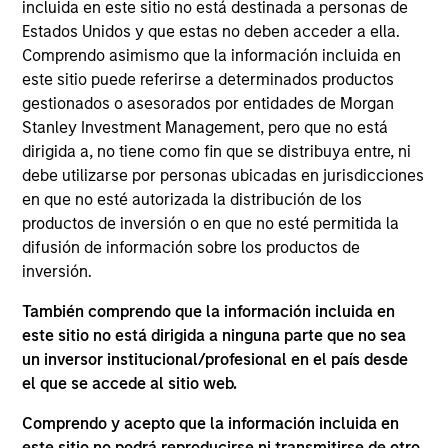
Global. He joined Morgan Stanley in 2012 and has
incluida en este sitio no está destinada a personas de
14 years of investment experience. Thomas leads
Estados Unidos y que estas no deben acceder a ella.
the Tailwinds Strategy and Sustainability Research
Comprendo asimismo que la información incluida en
for Counterpoint Global. He was a Fellow at The
este sitio puede referirse a determinados productos
Aspen Institute in 2015 and was previously at
gestionados o asesorados por entidades de Morgan
Kleiner Perkins Caufield & Byers where he analyzed
Stanley Investment Management, pero que no está
late stage private technology businesses for the
dirigida a, no tiene como fin que se distribuya entre, ni
Green Technology Growth Fund. Thomas received a
debe utilizarse por personas ubicadas en jurisdicciones
B.S. in architectural studies from the University of
en que no esté autorizada la distribución de los
Southern California.
productos de inversión o en que no esté permitida la
difusión de información sobre los productos de
inversión.
También comprendo que la información incluida en
Counterpoint Global
este sitio no está dirigida a ninguna parte que no sea
un inversor institucional/profesional en el país desde
el que se accede al sitio web.
Tailwinds
Comprendo y acepto que la información incluida en
este sitio no podrá reproducirse ni transmitirse de otro