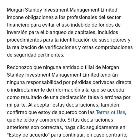
AI Beneficiaries: Investing in Second-
Cr
Morgan Stanley Investment Management Limited
Order Effects
Bl
impone obligaciones a los profesionales del sector
Counterpoint Global shares their proprietary
cap
financiero para evitar el uso indebido de fondos de
research on artificial intelligence (AI) and
mar
inversión para el blanqueo de capitales, incluidos
automation’s potential impact on the business
sol
procedimientos para la identificación de suscriptores y
landscape and society, including the
mar
la realización de verificaciones y otras comprobaciones
beneficiaries of second order effects.
und
de seguridad pertinentes.
an 
th
Reconozco que ninguna entidad o filial de Morgan
06-MAY-2025
12-
Stanley Investment Management Limited tendrán
ninguna responsabilidad por pérdidas derivadas directa
o indirectamente de información a la que se acceda
como resultado de una declaración falsa o errónea por
mi parte. Al aceptar estas declaraciones, también
confirmo que estoy de acuerdo con las
Terms of Use
,
que he leído y comprendo. Si las declaraciones
anteriores son correctas, haga clic seguidamente en
May not represent all Team Members.
“Estoy de acuerdo” para continuar; en caso contrario,