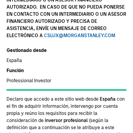
AUTORIZADO. EN CASO DE QUE NO PUEDA PONERSE
EN CONTACTO CON UN INTERMEDIARIO O UN ASESOR
FINANCIERO AUTORIZADO Y PRECISA DE
ASISTENCIA, ENVÍE UN MENSAJE DE CORREO
ELECTRÓNICO A
CSLUX@MORGANSTANLEY.COM
Gestionado desde
España
YEARS OF INDUSTRY EXPERIENCE
Función
36
Years
Professional Investor
EQUIPO
Declaro que accedo a este sitio web desde
España
con
Morgan Stanley Tactical Value
el fin de adquirir información, intervengo por cuenta
propia y reúno los requisitos para recibir la
consideración de
inversor profesional
(según la
Our team's structuring expertise,
definición que a continuación se le atribuye a este