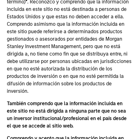
complemented by Morgan Stanley's
término)
*
. Reconozco y comprendo que la información
broad capabilities and transaction
incluida en este sitio no está destinada a personas de
knowledge, enable us to address a
Estados Unidos y que estas no deben acceder a ella.
company’s unique capital needs or
idiosyncratic risks.
Comprendo asimismo que la información incluida en
este sitio puede referirse a determinados productos
Thomas Cahill is a Managing Director of Morgan
gestionados o asesorados por entidades de Morgan
Stanley and Co-Head of Morgan Stanley’s Tactical
Stanley Investment Management, pero que no está
Value Team (MSTV). Mr. Cahill joined Morgan
dirigida a, no tiene como fin que se distribuya entre, ni
Stanley in 1990. Prior to joining MSTV in January
debe utilizarse por personas ubicadas en jurisdicciones
2017, he was the Global Head of the Asset Finance
en que no esté autorizada la distribución de los
Group, which consists of all credit based structured
productos de inversión o en que no esté permitida la
finance products within the Global Capital Markets
difusión de información sobre los productos de
(GCM) platform. Previously, Mr. Cahill was the head
inversión.
of the Debt Products Group of GCM, and had
También comprendo que la información incluida en
responsibility for Aircraft Finance, Equipment
este sitio no está dirigida a ninguna parte que no sea
Finance, Liability Management, Structured
un inversor institucional/profesional en el país desde
Corporates and Private Placements. During his
el que se accede al sitio web.
career, he has focused on the area of Equipment
Finance and is a recognized leader in the
Comprendo y acepto que la información incluida en