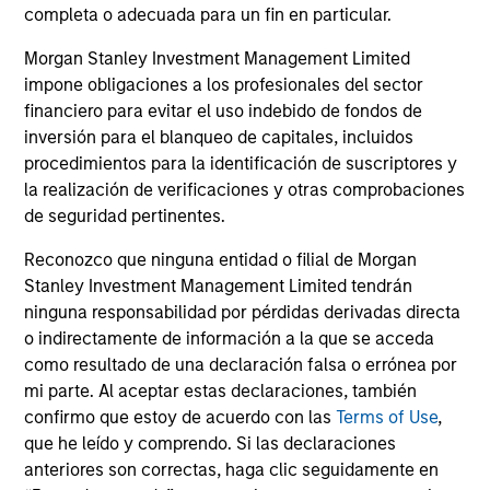
completa o adecuada para un fin en particular.
d’Administration des Affaires (INSEAD). He is a
member of the Advisory Council of the Morgan
Morgan Stanley Investment Management Limited
Stanley Children’s Hospital.
impone obligaciones a los profesionales del sector
financiero para evitar el uso indebido de fondos de
inversión para el blanqueo de capitales, incluidos
procedimientos para la identificación de suscriptores y
ARTÍCULOS RELACIONADOS
la realización de verificaciones y otras comprobaciones
de seguridad pertinentes.
Reconozco que ninguna entidad o filial de Morgan
Stanley Investment Management Limited tendrán
ninguna responsabilidad por pérdidas derivadas directa
o indirectamente de información a la que se acceda
como resultado de una declaración falsa o errónea por
mi parte. Al aceptar estas declaraciones, también
confirmo que estoy de acuerdo con las
Terms of Use
,
PRESS RELEASE
PR
que he leído y comprendo. Si las declaraciones
anteriores son correctas, haga clic seguidamente en