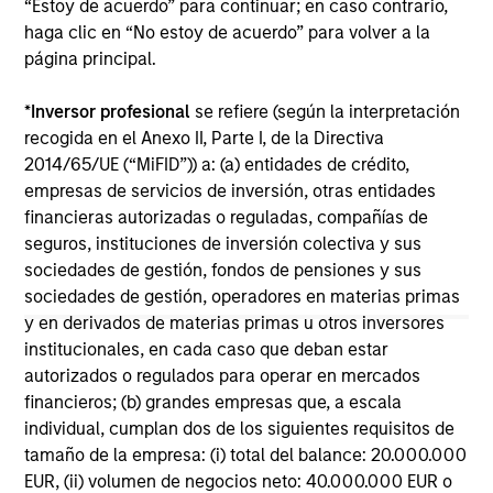
Mexican Fintech Unicorn Clip
Da
“Estoy de acuerdo” para continuar; en caso contrario,
Announces US$100 Million
Fi
haga clic en “No estoy de acuerdo” para volver a la
Investment
to
página principal.
Clip, Mexico's leading digital payments and
Dat
commerce enablement platform, today
di
*
Inversor profesional
se refiere (según la interpretación
announced that it has secured an investment
of 
recogida en el Anexo II, Parte I, de la Directiva
round of US$100 million from investment funds
bil
2014/65/UE (“MiFID”)) a: (a) entidades de crédito,
managed by Morgan Stanley Tactical Value
inc
empresas de servicios de inversión, otras entidades
(“MSTV”) and from one of the largest, most
Cap
financieras autorizadas o reguladas, compañías de
experienced West-Coast mutual fund
IV
seguros, instituciones de inversión colectiva y sus
managers. The investment values Clip in line
ma
19-JUN-2024
23
sociedades de gestión, fondos de pensiones y sus
with the Series D round completed in 2021.
sociedades de gestión, operadores en materias primas
y en derivados de materias primas u otros inversores
institucionales, en cada caso que deban estar
autorizados o regulados para operar en mercados
financieros; (b) grandes empresas que, a escala
individual, cumplan dos de los siguientes requisitos de
May not represent all Team Members.
tamaño de la empresa: (i) total del balance: 20.000.000
EUR, (ii) volumen de negocios neto: 40.000.000 EUR o
The information on this page is for informational