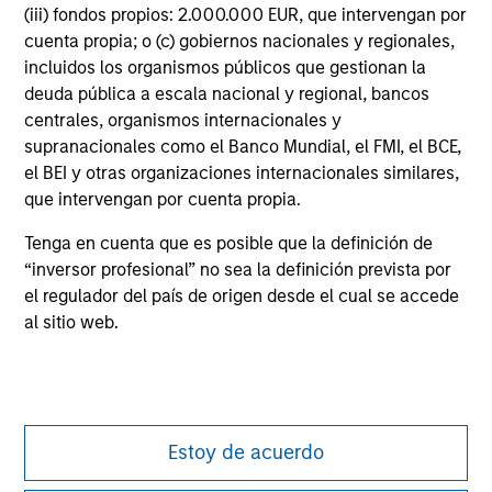
purposes only. The information contained herein does
(iii) fondos propios: 2.000.000 EUR, que intervengan por
not constitute and should not be construed as an
cuenta propia; o (c) gobiernos nacionales y regionales,
offering of advisory services or an offer to sell or a
incluidos los organismos públicos que gestionan la
solicitation of an offer to buy any securities in any
deuda pública a escala nacional y regional, bancos
jurisdiction in which such offer or solicitation,
purchase or sale would be unlawful under the
centrales, organismos internacionales y
securities, insurance or other laws of such jurisdiction.
supranacionales como el Banco Mundial, el FMI, el BCE,
el BEI y otras organizaciones internacionales similares,
All investing involves risks, including a loss of principal.
que intervengan por cuenta propia.
Please refer to the strategy detail page for important
Tenga en cuenta que es posible que la definición de
information on the strategy, including additional risk
considerations.
“inversor profesional” no sea la definición prevista por
el regulador del país de origen desde el cual se accede
al sitio web.
Estoy de acuerdo