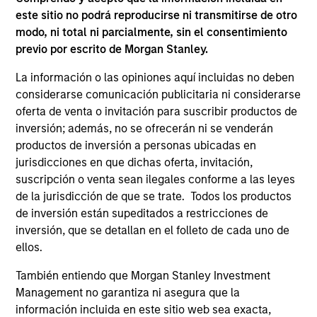
development, structuring, and execution of secured
este sitio no podrá reproducirse ni transmitirse de otro
debt transactions involving aircraft, locomotives,
modo, ni total ni parcialmente, sin el consentimiento
rolling stock, ships, power generation facilities, cell
previo por escrito de Morgan Stanley.
towers and real estate. Mr. Cahill was a founding
member of Morgan Stanley’s Aircraft Finance effort
La información o las opiniones aquí incluidas no deben
and the inventor of Enhanced Equipment Trust
considerarse comunicación publicitaria ni considerarse
Certificates (EETCs). He was also the creator of
oferta de venta o invitación para suscribir productos de
SM
inversión; además, no se ofrecerán ni se venderán
PhaRMA
, a product designed to monetize drug
productos de inversión a personas ubicadas en
royalty streams, as well as the designer of the
jurisdicciones en que dichas oferta, invitación,
current industry standard platform of cell tower
suscripción o venta sean ilegales conforme a las leyes
securitizations. Mr. Cahill was a member of the
de la jurisdicción de que se trate. Todos los productos
Global Capital Markets Management Committee and
de inversión están supeditados a restricciones de
the Investment Banking Division Management
inversión, que se detallan en el folleto de cada uno de
Committee. He graduated with highest honors from
ellos.
Lehigh University in 1985 with a B.S. in Engineering
Physics, with high honors with a B.A. in
También entiendo que Morgan Stanley Investment
Mathematics in 1986 and was elected to Phi Beta
Management no garantiza ni asegura que la
Kappa and Tau Beta Pi honor societies. In 1990 Mr.
información incluida en este sitio web sea exacta,
Cahill received an M.B.A. from the Institut Européen