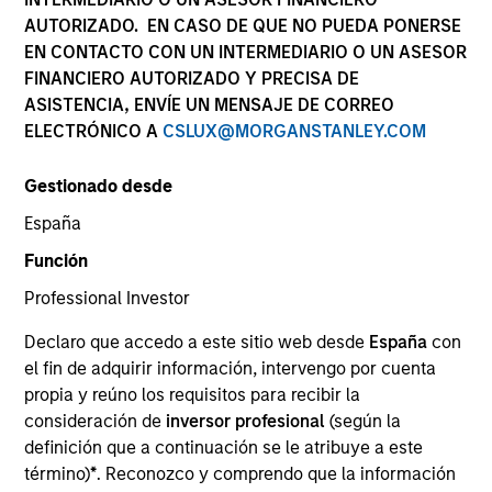
AUTORIZADO. EN CASO DE QUE NO PUEDA PONERSE
EN CONTACTO CON UN INTERMEDIARIO O UN ASESOR
FINANCIERO AUTORIZADO Y PRECISA DE
ASISTENCIA, ENVÍE UN MENSAJE DE CORREO
ELECTRÓNICO A
CSLUX@MORGANSTANLEY.COM
Gestionado desde
España
YEARS OF INDUSTRY EXPERIENCE
Función
24
Years
Professional Investor
EQUIPO
Declaro que accedo a este sitio web desde
España
con
el fin de adquirir información, intervengo por cuenta
Managed Futures Team
propia y reúno los requisitos para recibir la
consideración de
inversor profesional
(según la
definición que a continuación se le atribuye a este
Scott Dunlap is a Vice President and Portfolio
término)
*
. Reconozco y comprendo que la información