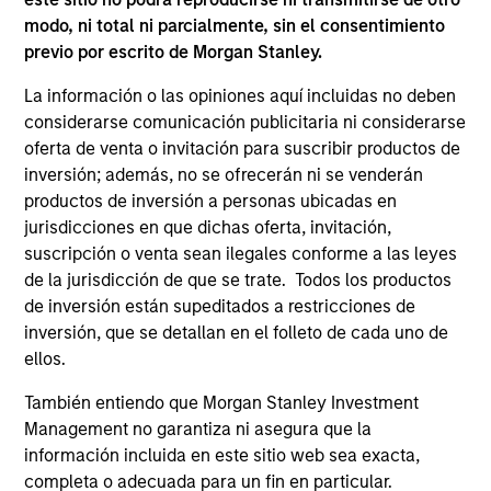
modo, ni total ni parcialmente, sin el consentimiento
Managed Futures Team
previo por escrito de Morgan Stanley.
La información o las opiniones aquí incluidas no deben
Managed Futures
considerarse comunicación publicitaria ni considerarse
oferta de venta o invitación para suscribir productos de
Access to multi-manager and single-
inversión; además, no se ofrecerán ni se venderán
manager managed futures investment
productos de inversión a personas ubicadas en
solutions
jurisdicciones en que dichas oferta, invitación,
suscripción o venta sean ilegales conforme a las leyes
de la jurisdicción de que se trate. Todos los productos
de inversión están supeditados a restricciones de
inversión, que se detallan en el folleto de cada uno de
May not represent all Team Members.
ellos.
The information on this page is for informational
También entiendo que Morgan Stanley Investment
purposes only. The information contained herein does
Management no garantiza ni asegura que la
not constitute and should not be construed as an
información incluida en este sitio web sea exacta,
offering of advisory services or an offer to sell or a
solicitation of an offer to buy any securities in any
completa o adecuada para un fin en particular.