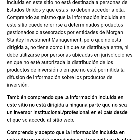
Manager for Morgan Stanley Investment
incluida en este sitio no está destinada a personas de
Management’s Managed Futures group. Scott has
Estados Unidos y que estas no deben acceder a ella.
been a member of the Managed Futures team for
Comprendo asimismo que la información incluida en
over 22 years and has held a number of different
este sitio puede referirse a determinados productos
roles within the group during that time. In addition to
gestionados o asesorados por entidades de Morgan
his role as Portfolio Manager, Scott is the primary
Stanley Investment Management, pero que no está
liaison between the Managed Futures group and the
dirigida a, no tiene como fin que se distribuya entre, ni
Morgan Stanley Wealth Management Financial
debe utilizarse por personas ubicadas en jurisdicciones
Advisor and Private Wealth Management platforms,
en que no esté autorizada la distribución de los
working in that role to educate both advisors and
productos de inversión o en que no esté permitida la
clients on managed futures investments. Prior to
difusión de información sobre los productos de
being named a Portfolio Manager, Scott worked on
inversión.
investment research and manager due diligence for
También comprendo que la información incluida en
several years after beginning his career in trading
este sitio no está dirigida a ninguna parte que no sea
operations and risk management. He received his
un inversor institucional/profesional en el país desde
B.A. in Economics from Lehigh University. Scott
el que se accede al sitio web.
holds a FINRA Series 7 license.
Comprendo y acepto que la información incluida en
este sitio no podrá reproducirse ni transmitirse de otro