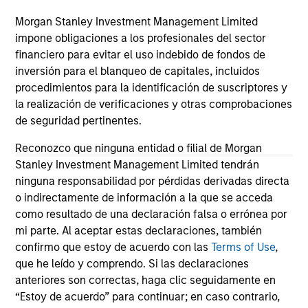
jurisdiction in which such offer or solicitation,
purchase or sale would be unlawful under the
Morgan Stanley Investment Management Limited
securities, insurance or other laws of such jurisdiction.
impone obligaciones a los profesionales del sector
financiero para evitar el uso indebido de fondos de
All investing involves risks, including a loss of principal.
inversión para el blanqueo de capitales, incluidos
Please refer to the strategy detail page for important
procedimientos para la identificación de suscriptores y
information on the strategy, including additional risk
la realización de verificaciones y otras comprobaciones
considerations.
de seguridad pertinentes.
Reconozco que ninguna entidad o filial de Morgan
Stanley Investment Management Limited tendrán
ninguna responsabilidad por pérdidas derivadas directa
o indirectamente de información a la que se acceda
como resultado de una declaración falsa o errónea por
mi parte. Al aceptar estas declaraciones, también
confirmo que estoy de acuerdo con las
Terms of Use
,
que he leído y comprendo. Si las declaraciones
anteriores son correctas, haga clic seguidamente en
“Estoy de acuerdo” para continuar; en caso contrario,