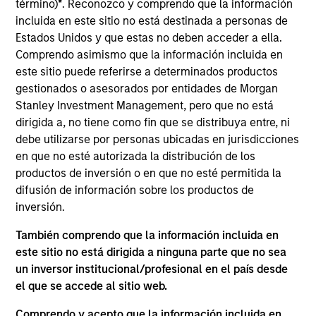
término)
*
. Reconozco y comprendo que la información
Equity team, focusing on Taiwan and the
incluida en este sitio no está destinada a personas de
technology sector. He joined Morgan Stanley in
Estados Unidos y que estas no deben acceder a ella.
2020 and has 18 years of investment experience.
Comprendo asimismo que la información incluida en
Prior to joining the firm, Samson was a lead analyst
este sitio puede referirse a determinados productos
covering Asia semiconductors at HSBC and an
gestionados o asesorados por entidades de Morgan
analyst covering Taiwan and Hong Kong technology
Stanley Investment Management, pero que no está
sectors at Allianz Global Investors and UBS
dirigida a, no tiene como fin que se distribuya entre, ni
Securities. He received an M.B.A. from Ross School
debe utilizarse por personas ubicadas en jurisdicciones
of Business at University of Michigan and a B.A. in
en que no esté autorizada la distribución de los
business administration from National Chengchi
productos de inversión o en que no esté permitida la
University.
difusión de información sobre los productos de
inversión.
También comprendo que la información incluida en
Emerging Markets Equity Team
este sitio no está dirigida a ninguna parte que no sea
un inversor institucional/profesional en el país desde
el que se accede al sitio web.
Asia Ex Japan Equity Strategy
Comprendo y acepto que la información incluida en