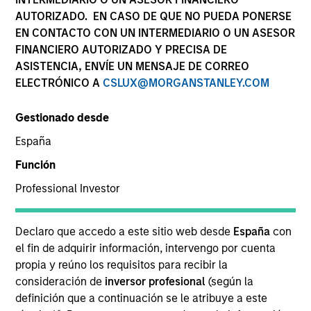
AUTORIZADO. EN CASO DE QUE NO PUEDA PONERSE
EN CONTACTO CON UN INTERMEDIARIO O UN ASESOR
FINANCIERO AUTORIZADO Y PRECISA DE
ASISTENCIA, ENVÍE UN MENSAJE DE CORREO
ELECTRÓNICO A
CSLUX@MORGANSTANLEY.COM
Gestionado desde
España
YEARS OF INDUSTRY EXPERIENCE
Función
20
Years
Professional Investor
EQUIPO
Declaro que accedo a este sitio web desde
España
con
Emerging Markets Equity Team
el fin de adquirir información, intervengo por cuenta
propia y reúno los requisitos para recibir la
consideración de
inversor profesional
(según la
definición que a continuación se le atribuye a este
Samson is an investor on the Emerging Markets