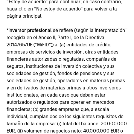
“Estoy de acuerdo” para continuar; en caso contrario,
May not represent all Team Members.
haga clic en “No estoy de acuerdo” para volver a la
página principal.
The information on this page is for informational
purposes only. The information contained herein does
not constitute and should not be construed as an
*
Inversor profesional
se refiere (según la interpretación
offering of advisory services or an offer to sell or a
recogida en el Anexo II, Parte I, de la Directiva
solicitation of an offer to buy any securities in any
2014/65/UE (“MiFID”)) a: (a) entidades de crédito,
jurisdiction in which such offer or solicitation,
purchase or sale would be unlawful under the
empresas de servicios de inversión, otras entidades
securities, insurance or other laws of such jurisdiction.
financieras autorizadas o reguladas, compañías de
seguros, instituciones de inversión colectiva y sus
All investing involves risks, including a loss of principal.
sociedades de gestión, fondos de pensiones y sus
Please refer to the strategy detail page for important
sociedades de gestión, operadores en materias primas
information on the strategy, including additional risk
y en derivados de materias primas u otros inversores
considerations.
institucionales, en cada caso que deban estar
autorizados o regulados para operar en mercados
financieros; (b) grandes empresas que, a escala
individual, cumplan dos de los siguientes requisitos de
tamaño de la empresa: (i) total del balance: 20.000.000
EUR, (ii) volumen de negocios neto: 40.000.000 EUR o