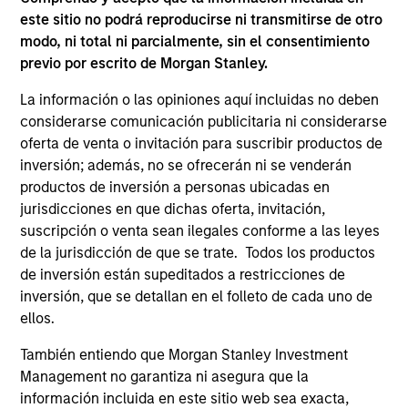
Core portfolio of quality holdings with
este sitio no podrá reproducirse ni transmitirse de otro
growth tilt in Asia (excluding Japan),
modo, ni total ni parcialmente, sin el consentimiento
integrating top down country / thematic
previo por escrito de Morgan Stanley.
allocation with structural bottom-up growth
opportunities.
La información o las opiniones aquí incluidas no deben
considerarse comunicación publicitaria ni considerarse
oferta de venta o invitación para suscribir productos de
inversión; además, no se ofrecerán ni se venderán
productos de inversión a personas ubicadas en
ARTÍCULOS RELACIONADOS
jurisdicciones en que dichas oferta, invitación,
suscripción o venta sean ilegales conforme a las leyes
de la jurisdicción de que se trate. Todos los productos
de inversión están supeditados a restricciones de
inversión, que se detallan en el folleto de cada uno de
ellos.
También entiendo que Morgan Stanley Investment
Management no garantiza ni asegura que la
información incluida en este sitio web sea exacta,