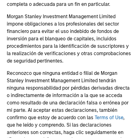
completa o adecuada para un fin en particular.
TALES FROM THE EMERGING WORLD
TA
Morgan Stanley Investment Management Limited
AI's Silicon Backbone
Ch
impone obligaciones a los profesionales del sector
Past technology cycles were demand-led and
Th
financiero para evitar el uso indebido de fondos de
largely consumer-driven. Amay Hattangadi
sig
inversión para el blanqueo de capitales, incluidos
and Samson Hung explain how AI should be
art
procedimientos para la identificación de suscriptores y
viewed as infrastructure, embedding itself
ap
la realización de verificaciones y otras comprobaciones
directly into the economy in a manner closer
of
de seguridad pertinentes.
to electricity than consumer hardware.
low
Reconozco que ninguna entidad o filial de Morgan
Am
Stanley Investment Management Limited tendrán
pot
ninguna responsabilidad por pérdidas derivadas directa
mar
02-FEB-2026
20
o indirectamente de información a la que se acceda
como resultado de una declaración falsa o errónea por
mi parte. Al aceptar estas declaraciones, también
confirmo que estoy de acuerdo con las
Terms of Use
,
que he leído y comprendo. Si las declaraciones
anteriores son correctas, haga clic seguidamente en