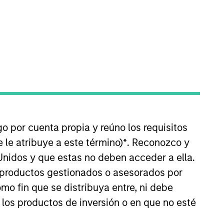
d focuses on the group's private
 Avendus Capital's investment
go por cuenta propia y reúno los requisitos
hurat is a native of India and is
 le atribuye a este término)
*
. Reconozco y
om Indian Institute of
Unidos y que estas no deben acceder a ella.
s productos gestionados o asesorados por
o fin que se distribuya entre, ni debe
 los productos de inversión o en que no esté