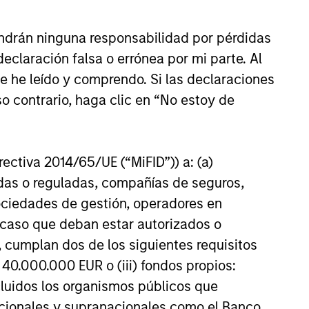
25
ndrán ninguna responsabilidad por pérdidas
claración falsa o errónea por mi parte. Al
ue he leído y comprendo. Si las declaraciones
o contrario, haga clic en “No estoy de
onstitute and should not be construed as an
ction in which such offer or solicitation,
irectiva 2014/65/UE (“MiFID”)) a: (a)
adas o reguladas, compañías de seguros,
sociedades de gestión, operadores en
nsiderations.
a caso que deban estar autorizados o
 cumplan dos de los siguientes requisitos
 40.000.000 EUR o (iii) fondos propios:
cluidos los organismos públicos que
nacionales y supranacionales como el Banco