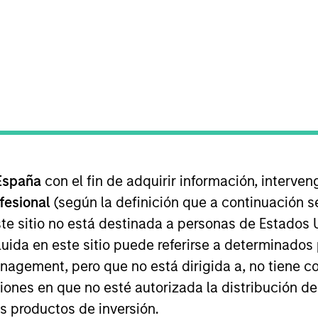
EQUIPO
Morgan Stanley
Private Equity Asia
f Morgan Stanley. Mr. Bhurat joined the group in 2014 an
ning Morgan Stanley, Mr. Bhurat worked for two years at
España
con el fin de adquirir información, interven
e for M&A and equity capital markets transactions. Mr. B
ofesional
(según la definición que a continuación se
Bachelor’s degree in Computer Science & Engineering fr
te sitio no está destinada a personas de Estados 
rom Indian Institute of Management, Bangalore.
uida en este sitio puede referirse a determinado
gement, pero que no está dirigida a, no tiene com
ciones en que no esté autorizada la distribución de
os productos de inversión.