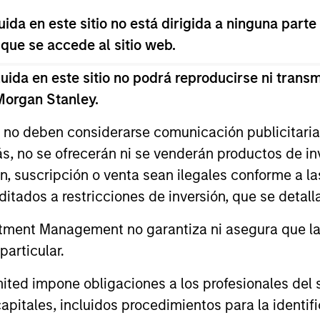
da en este sitio no está dirigida a ninguna parte
 que se accede al sitio web.
da en este sitio no podrá reproducirse ni transmi
 Morgan Stanley.
s no deben considerarse comunicación publicitaria 
ALTS IN FOCUS
ARTÍCULO
ás, no se ofrecerán ni se venderán productos de i
Private Equity 2026 Outlook
India’s 
ón, suscripción o venta sean ilegales conforme a la
Story o
itados a restricciones de inversión, que se detalla
We believe the present cycle has several
Opportun
more years to run, leading to healthier
Discover th
ment Management no garantiza ni asegura que la i
Econom
exits and distributions to PE investors.
strong PE m
articular.
Learn why in our 2026 Private Equity
captured the
outlook.
significant 
d impone obligaciones a los profesionales del se
pitales, incluidos procedimientos para la identifi