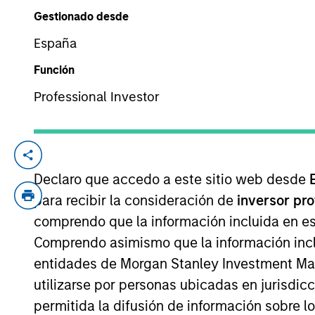
Gestionado desde
España
YEARS OF INDUSTRY EXPERIENCE
14
Years
Función
Professional Investor
Prateek Bhurat is an Executive Director o
equity transactions in India. Prior to joi
Declaro que accedo a este sitio web desde
banking division, where he was responsibl
para recibir la consideración de
inversor pr
based in Mumbai. Mr. Bhurat received his 
comprendo que la información incluida en es
Technology, Kanpur and holds an M.B.A. f
Comprendo asimismo que la información incl
entidades de Morgan Stanley Investment Mana
utilizarse por personas ubicadas en jurisdic
ARTÍCULOS RELACIONADOS
permitida la difusión de información sobre l