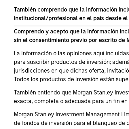
También comprendo que la información inclui
institucional/profesional en el país desde el
Comprendo y acepto que la información inclui
sin el consentimiento previo por escrito de
La información o las opiniones aquí incluida
ALTS IN FOCUS
para suscribir productos de inversión; adem
Private Equity 2026 Midyear
jurisdicciones en que dichas oferta, invitaci
Outlook
Todos los productos de inversión están suped
The foundation for a multi-year recovery
También entiendo que Morgan Stanley Invest
is now in place. The next phase depends
exacta, completa o adecuada para un fin en p
less on direction than on breadth.
Morgan Stanley Investment Management Limite
de fondos de inversión para el blanqueo de ca