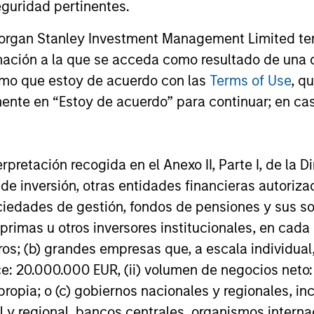
guridad pertinentes.
16-DIC-2025
27-NOV-20
Morgan Stanley Investment Management Limited te
mación a la que se acceda como resultado de una de
rmo que estoy de acuerdo con las
Terms of Use
, q
ente en “Estoy de acuerdo” para continuar; en cas
nal purposes only. The information contained herein does not c
or a solicitation of an offer to buy any securities in any jurisdi
curities, insurance or other laws of such jurisdiction.
erpretación recogida en el Anexo II, Parte I, de la D
 de inversión, otras entidades financieras autoriz
principal.
sociedades de gestión, fondos de pensiones y sus 
ortant information on the strategy, including additional risk co
primas u otros inversores institucionales, en cad
os; (b) grandes empresas que, a escala individual,
ce: 20.000.000 EUR, (ii) volumen de negocios neto:
ropia; o (c) gobiernos nacionales y regionales, in
ley
l y regional, bancos centrales, organismos inter