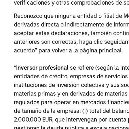
verificaciones y otras comprobaciones de se
16-JUL-2026
Reconozco que ninguna entidad o filial de 
derivadas directa o indirectamente de infor
aceptar estas declaraciones, también confi
anteriores son correctas, haga clic seguidam
May not represent all Team Members.
acuerdo” para volver a la página principal.
The information on this page is for informatio
offering of advisory services or an offer to sell 
purchase or sale would be unlawful under the se
*
Inversor profesional
se refiere (según la int
entidades de crédito, empresas de servicios
All investing involves risks, including a loss of 
instituciones de inversión colectiva y sus 
Please refer to the strategy detail page for imp
materias primas y en derivados de materias 
regulados para operar en mercados financier
de tamaño de la empresa: (i) total del balan
2.000.000 EUR, que intervengan por cuenta p
Morgan Stan
gestionan la deuda pública a escala naciona