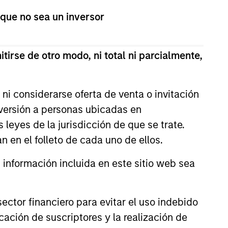
 que no sea un inversor
tirse de otro modo, ni total ni parcialmente,
ni considerarse oferta de venta o invitación
nversión a personas ubicadas en
Private Market: A
s leyes de la jurisdicción de que se trate.
f Growth and
n en el folleto de cada uno de ellos.
ity in Asia's
e key factors supporting a
nformación incluida en este sitio web sea
ic Landscape
arket in India that have
 attention of investors for its
contribution to global growth.
ctor financiero para evitar el uso indebido
cación de suscriptores y la realización de