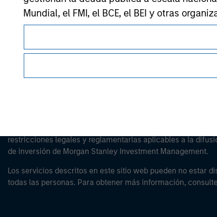
Mundial, el FMI, el BCE, el BEI y otras organ
Morgan Stan
Tenga en cuenta que es posible que la definic
desde el cual se accede al sitio web.
Esta es una comunicación con fines comerciales.
Es importante que los usuarios lean las Condiciones de uso 
restricciones legales y reglamentarias aplicables a la difusi
de inversión de Morgan Stanley Investment Management.
Los servicios descritos en este sitio web pueden no estar di
todas las personas. Para obtener más información, consult