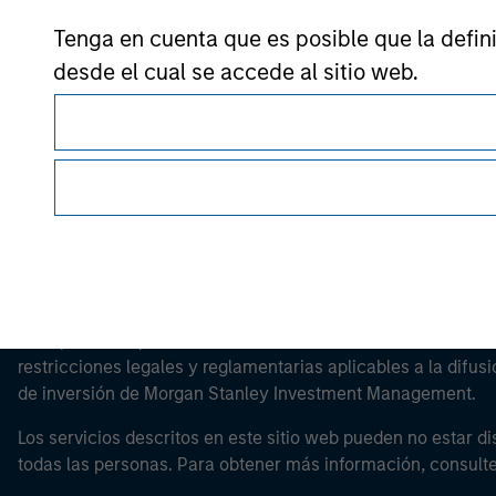
Morgan Stan
Tenga en cuenta que es posible que la definic
desde el cual se accede al sitio web.
Morgan Stan
Esta es una comunicación con fines comerciales.
Es importante que los usuarios lean las Condiciones de uso 
restricciones legales y reglamentarias aplicables a la difusi
de inversión de Morgan Stanley Investment Management.
Los servicios descritos en este sitio web pueden no estar di
todas las personas. Para obtener más información, consult