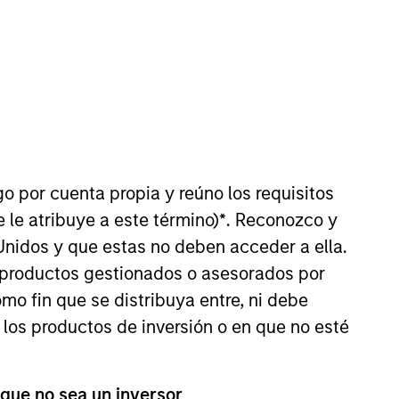
go por cuenta propia y reúno los requisitos
Private Credit team where he
 le atribuye a este término)
*
. Reconozco y
2022 and has over nine years of
Unidos y que estas no deben acceder a ella.
ssional at Golub Capital,
s productos gestionados o asesorados por
g worked at Cyprium Investment
 Cyprium, he worked in
o fin que se distribuya entre, ni debe
ple University.
 los productos de inversión o en que no esté
 que no sea un inversor