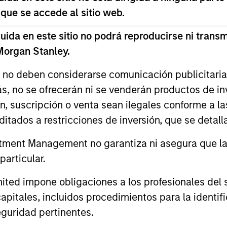
 que se accede al sitio web.
da en este sitio no podrá reproducirse ni transmi
 Morgan Stanley.
s no deben considerarse comunicación publicitaria 
ás, no se ofrecerán ni se venderán productos de i
ón, suscripción o venta sean ilegales conforme a la
itados a restricciones de inversión, que se detalla
ALTS IN FOCUS
ARTÍCULO
ment Management no garantiza ni asegura que la i
Private Credit 2026 Midyear
Opportun
articular.
Outlook
Capital 
Market
We believe the current market
Discover wh
d impone obligaciones a los profesionales del se
environment is becoming more favorable
gaining mo
pitales, incluidos procedimientos para la identifi
for scaled private credit lenders as pricing
flexible cap
guridad pertinentes.
power improves and financing demand
seek differe