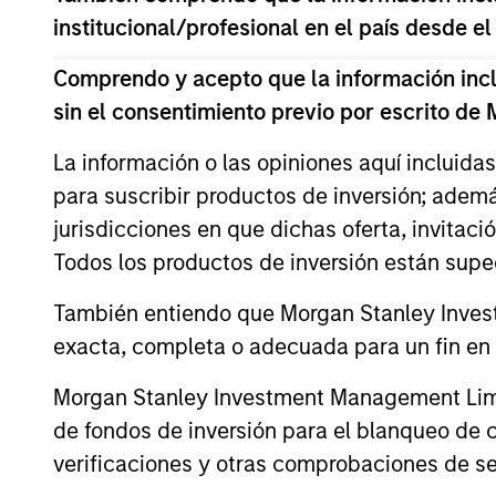
ARTÍCULOS RELACIONADOS
institucional/profesional en el país desde el
Comprendo y acepto que la información inclui
sin el consentimiento previo por escrito de
La información o las opiniones aquí incluida
para suscribir productos de inversión; adem
jurisdicciones en que dichas oferta, invitaci
Todos los productos de inversión están suped
ARTÍCULO
También entiendo que Morgan Stanley Invest
Private Credit Market
exacta, completa o adecuada para un fin en p
Monitor - Q2 2026
Timely insights on the private credit
Morgan Stanley Investment Management Limite
landscape, exploring the trends, market
de fondos de inversión para el blanqueo de ca
developments, and investment
verificaciones y otras comprobaciones de se
considerations shaping the asset class.