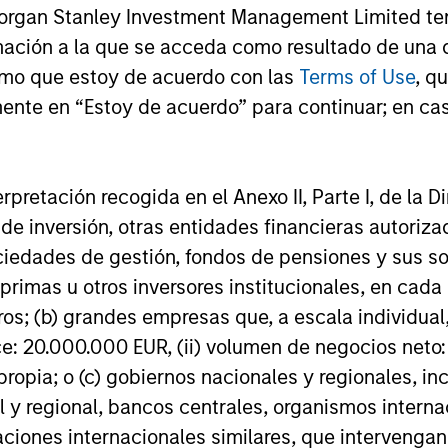
accelerates, driven by cyclical and
private mar
Morgan Stanley Investment Management Limited te
secular forces.
mación a la que se acceda como resultado de una de
16-JUL-2026
29-JUN-20
rmo que estoy de acuerdo con las
Terms of Use
, q
ente en “Estoy de acuerdo” para continuar; en cas
erpretación recogida en el Anexo II, Parte I, de la D
 de inversión, otras entidades financieras autoriz
nal purposes only. The information contained herein does not c
sociedades de gestión, fondos de pensiones y sus 
or a solicitation of an offer to buy any securities in any jurisdi
curities, insurance or other laws of such jurisdiction.
primas u otros inversores institucionales, en cad
principal.
os; (b) grandes empresas que, a escala individual,
ce: 20.000.000 EUR, (ii) volumen de negocios neto:
ortant information on the strategy, including additional risk co
ropia; o (c) gobiernos nacionales y regionales, in
l y regional, bancos centrales, organismos inter
izaciones internacionales similares, que intervenga