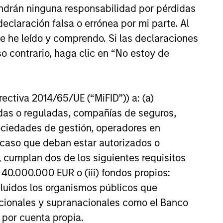
kets.
ndrán ninguna responsabilidad por pérdidas
claración falsa o errónea por mi parte. Al
26
ue he leído y comprendo. Si las declaraciones
o contrario, haga clic en “No estoy de
irectiva 2014/65/UE (“MiFID”)) a: (a)
adas o reguladas, compañías de seguros,
onstitute and should not be construed as an
sociedades de gestión, operadores en
ction in which such offer or solicitation,
a caso que deban estar autorizados o
 cumplan dos de los siguientes requisitos
 40.000.000 EUR o (iii) fondos propios:
nsiderations.
cluidos los organismos públicos que
nacionales y supranacionales como el Banco
n por cuenta propia.