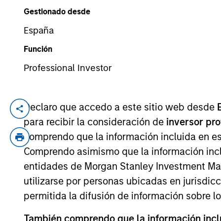
Gestionado desde
España
YEARS OF INDUSTRY EXPERIENCE
13
Years
Función
Professional Investor
Declaro que accedo a este sitio web desde
Peter Chung is an Executive Director at 
para recibir la consideración de
inversor pr
focuses on originating and underwriting 
comprendo que la información incluida en es
relevant industry experience. Prior to jo
Comprendo asimismo que la información incl
responsible for underwriting and executi
Partners, where he executed debt and eq
entidades de Morgan Stanley Investment Mana
Investment Banking at SunTrust Robinson 
utilizarse por personas ubicadas en jurisdic
permitida la difusión de información sobre l
También comprendo que la información inclui