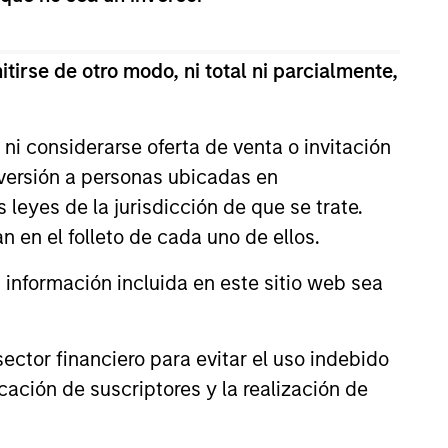
tirse de otro modo, ni total ni parcialmente,
ni considerarse oferta de venta o invitación
nversión a personas ubicadas en
s leyes de la jurisdicción de que se trate.
n en el folleto de cada uno de ellos.
nformación incluida en este sitio web sea
istic Credit: Flexible
for an Evolving
y opportunistic credit is
ctor financiero para evitar el uso indebido
mentum as borrowers seek
cación de suscriptores y la realización de
ital solutions and investors
ntiated returns in the evolving