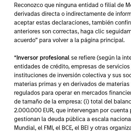
Reconozco que ninguna entidad o filial de 
derivadas directa o indirectamente de infor
04-AGO-2026
aceptar estas declaraciones, también confi
anteriores son correctas, haga clic seguidam
acuerdo” para volver a la página principal.
*
Inversor profesional
se refiere (según la int
May not represent all Team Members.
entidades de crédito, empresas de servicios
The information on this page is for informatio
instituciones de inversión colectiva y sus 
offering of advisory services or an offer to sell 
purchase or sale would be unlawful under the se
materias primas y en derivados de materias 
All investing involves risks, including a loss of 
regulados para operar en mercados financier
de tamaño de la empresa: (i) total del balan
Please refer to the strategy detail page for imp
2.000.000 EUR, que intervengan por cuenta p
gestionan la deuda pública a escala naciona
Mundial, el FMI, el BCE, el BEI y otras organ