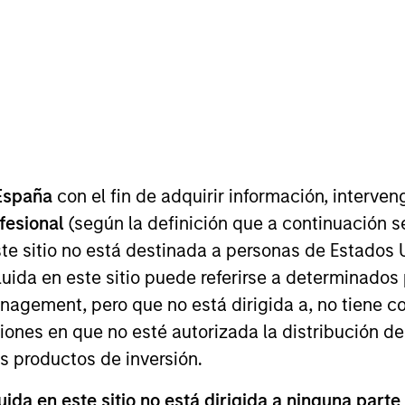
EQUIPO
North America
Private Credit
España
con el fin de adquirir información, interven
Morgan Stanley and is a member of the Morgan Stanley 
ofesional
(según la definición que a continuación se
investment opportunities. He joined Morgan Stanley in 
te sitio no está destinada a personas de Estados 
ining Morgan Stanley, Mr. Chung was an Investment Profe
uida en este sitio puede referirse a determinado
ng private credit investments. Prior to Golub, Mr. Chun
uity investments in middle market companies. Prior to
gement, pero que no está dirigida a, no tiene com
Humphrey. Mr. Chung holds a B.B.A. in Finance from Tem
ciones en que no esté autorizada la distribución de
os productos de inversión.
da en este sitio no está dirigida a ninguna parte