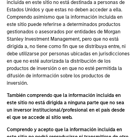
manager of sales training and promotional
incluida en este sitio no está destinada a personas de
campaigns. At Atlanta Capital, she was a
Estados Unidos y que estas no deben acceder a ella.
fundamental analyst covering consumer stocks
Comprendo asimismo que la información incluida en
prior to her current role as Investment Specialist for
este sitio puede referirse a determinados productos
the firm’s Growth Equity team. Ms. Taylor holds a
gestionados o asesorados por entidades de Morgan
Chartered Financial Analyst designation and is a
Stanley Investment Management, pero que no está
graduate of the University of Virginia where she
dirigida a, no tiene como fin que se distribuya entre, ni
earned a Bachelor of Arts in Biology, with additional
debe utilizarse por personas ubicadas en jurisdicciones
concentrations in finance and accounting. Ms.
en que no esté autorizada la distribución de los
Taylor is a member of the CFA Society Atlanta. She
productos de inversión o en que no esté permitida la
is also on the Endowment Committees for Camp
difusión de información sobre los productos de
Twin Lakes and Families First.
inversión.
También comprendo que la información incluida en
este sitio no está dirigida a ninguna parte que no sea
un inversor institucional/profesional en el país desde
May not represent all Team Members.
el que se accede al sitio web.
The information on this page is for informational
Comprendo y acepto que la información incluida en
purposes only. The information contained herein does
este sitio no podrá reproducirse ni transmitirse de otro