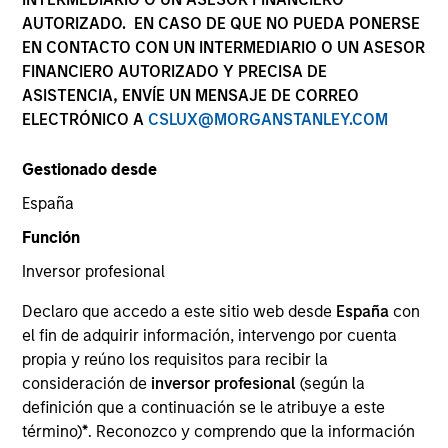
AUTORIZADO. EN CASO DE QUE NO PUEDA PONERSE
EN CONTACTO CON UN INTERMEDIARIO O UN ASESOR
FINANCIERO AUTORIZADO Y PRECISA DE
ASISTENCIA, ENVÍE UN MENSAJE DE CORREO
ELECTRÓNICO A
CSLUX@MORGANSTANLEY.COM
Gestionado desde
España
YEARS OF INDUSTRY EXPERIENCE
Función
32
Years
Inversor profesional
Declaro que accedo a este sitio web desde
España
con
el fin de adquirir información, intervengo por cuenta
Ms. Taylor is an Executive Director and serves as an
propia y reúno los requisitos para recibir la
investment specialist for Atlanta Capital's Growth
consideración de
inversor profesional
(según la
Equity team. Prior to joining the firm in 1994, Ms.
definición que a continuación se le atribuye a este
Taylor was in the retail industry serving as a
término)
*
. Reconozco y comprendo que la información