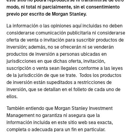
not constitute and should not be construed as an
modo, ni total ni parcialmente, sin el consentimiento
offering of advisory services or an offer to sell or a
solicitation of an offer to buy any securities in any
previo por escrito de Morgan Stanley.
jurisdiction in which such offer or solicitation,
purchase or sale would be unlawful under the
La información o las opiniones aquí incluidas no deben
securities, insurance or other laws of such jurisdiction.
considerarse comunicación publicitaria ni considerarse
oferta de venta o invitación para suscribir productos de
All investing involves risks, including a loss of principal.
inversión; además, no se ofrecerán ni se venderán
Please refer to the strategy detail page for important
productos de inversión a personas ubicadas en
information on the strategy, including additional risk
jurisdicciones en que dichas oferta, invitación,
considerations.
suscripción o venta sean ilegales conforme a las leyes
de la jurisdicción de que se trate. Todos los productos
de inversión están supeditados a restricciones de
inversión, que se detallan en el folleto de cada uno de
ellos.
También entiendo que Morgan Stanley Investment
Management no garantiza ni asegura que la
información incluida en este sitio web sea exacta,
completa o adecuada para un fin en particular.