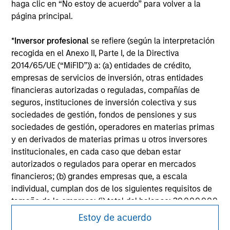
purchase or sale would be unlawful under the
haga clic en “No estoy de acuerdo” para volver a la
securities, insurance or other laws of such jurisdiction.
página principal.
All investing involves risks, including a loss of principal.
*
Inversor profesional
se refiere (según la interpretación
Please refer to the strategy detail page for important
recogida en el Anexo II, Parte I, de la Directiva
information on the strategy, including additional risk
2014/65/UE (“MiFID”)) a: (a) entidades de crédito,
considerations.
empresas de servicios de inversión, otras entidades
financieras autorizadas o reguladas, compañías de
seguros, instituciones de inversión colectiva y sus
sociedades de gestión, fondos de pensiones y sus
sociedades de gestión, operadores en materias primas
y en derivados de materias primas u otros inversores
institucionales, en cada caso que deban estar
autorizados o regulados para operar en mercados
financieros; (b) grandes empresas que, a escala
individual, cumplan dos de los siguientes requisitos de
tamaño de la empresa: (i) total del balance: 20.000.000
EUR, (ii) volumen de negocios neto: 40.000.000 EUR o
Estoy de acuerdo
Morgan Stanley
(iii) fondos propios: 2.000.000 EUR, que intervengan por