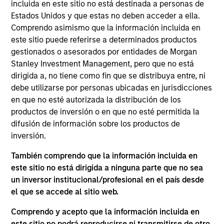
incluida en este sitio no está destinada a personas de
his role, Navindu and his team work closely with the
Estados Unidos y que estas no deben acceder a ella.
MSIM investment teams to help them achieve their
Comprendo asimismo que la información incluida en
sustainability objectives, providing insight and
este sitio puede referirse a determinados productos
robust solutions to meet regulatory, product, data
gestionados o asesorados por entidades de Morgan
and stewardship requirements. Navindu was
Stanley Investment Management, pero que no está
previously the Head of Green & Sustainability Bond
dirigida a, no tiene como fin que se distribuya entre, ni
Origination for Morgan Stanley’s Global Capital
debe utilizarse por personas ubicadas en jurisdicciones
Markets group. In this role he helped issuers raise
en que no esté autorizada la distribución de los
over $80 bn in Green, Social, and Sustainability
productos de inversión o en que no esté permitida la
Bonds and served on both the Executive Committee
difusión de información sobre los productos de
and the Advisory Council of the ICMA Green and
inversión.
Social Bond Principles. Navindu was also
previously the Head of Sovereign, Supranational
También comprendo que la información incluida en
and Agency Debt Origination for Morgan Stanley.
este sitio no está dirigida a ninguna parte que no sea
Navindu earned a B.A. in natural sciences from the
un inversor institucional/profesional en el país desde
University of Cambridge, graduating with 1st class
el que se accede al sitio web.
honours. He has successfully completed all three
levels of the Chartered Financial Analyst
Comprendo y acepto que la información incluida en
programme.
este sitio no podrá reproducirse ni transmitirse de otro