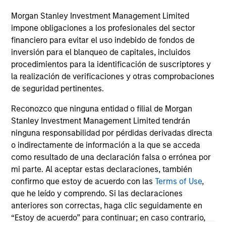
become fragmented and complex. In this
article the Morgan Stanley Sustainability team
Morgan Stanley Investment Management Limited
filters the noise and shares our view of 5 key
impone obligaciones a los profesionales del sector
themes that we believe will influence the long-
financiero para evitar el uso indebido de fondos de
term direction of sustainable investing.
inversión para el blanqueo de capitales, incluidos
procedimientos para la identificación de suscriptores y
la realización de verificaciones y otras comprobaciones
12-ENE-2026
de seguridad pertinentes.
Reconozco que ninguna entidad o filial de Morgan
Stanley Investment Management Limited tendrán
ninguna responsabilidad por pérdidas derivadas directa
o indirectamente de información a la que se acceda
May not represent all Team Members.
como resultado de una declaración falsa o errónea por
mi parte. Al aceptar estas declaraciones, también
The information on this page is for informational
purposes only. The information contained herein does
confirmo que estoy de acuerdo con las
Terms of Use
,
not constitute and should not be construed as an
que he leído y comprendo. Si las declaraciones
offering of advisory services or an offer to sell or a
anteriores son correctas, haga clic seguidamente en
solicitation of an offer to buy any securities in any
“Estoy de acuerdo” para continuar; en caso contrario,
jurisdiction in which such offer or solicitation,