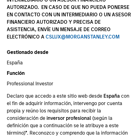
AUTORIZADO. EN CASO DE QUE NO PUEDA PONERSE
EN CONTACTO CON UN INTERMEDIARIO O UN ASESOR
FINANCIERO AUTORIZADO Y PRECISA DE
ASISTENCIA, ENVÍE UN MENSAJE DE CORREO
ELECTRÓNICO A
CSLUX@MORGANSTANLEY.COM
Gestionado desde
España
Función
YEARS OF INDUSTRY EXPERIENCE
Professional Investor
21
Years
Declaro que accedo a este sitio web desde
España
con
el fin de adquirir información, intervengo por cuenta
propia y reúno los requisitos para recibir la
consideración de
inversor profesional
(según la
Navindu Katugampola is Global Head of
definición que a continuación se le atribuye a este
Sustainability for MSIM. He joined Morgan Stanley
término)
*
. Reconozco y comprendo que la información
in 2004 and has 19 years of industry experience. In