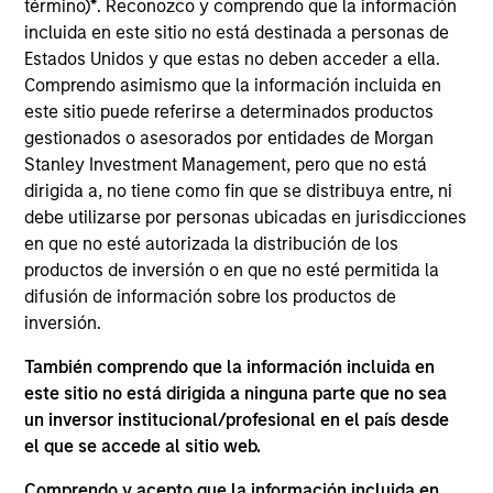
término)
*
. Reconozco y comprendo que la información
Mr. Occi is a Managing Director of Morgan Stanley
incluida en este sitio no está destinada a personas de
and a member of the Morgan Stanley Private Credit
Estados Unidos y que estas no deben acceder a ella.
Team, where he serves as the Chief Executive
Comprendo asimismo que la información incluida en
Officer for Direct Lending and a member of the
este sitio puede referirse a determinados productos
Investment Committee. Mr. Occi joined Morgan
gestionados o asesorados por entidades de Morgan
Stanley in 2006 and has also held a variety of roles
Stanley Investment Management, pero que no está
across Global Capital Markets and Investment
dirigida a, no tiene como fin que se distribuya entre, ni
Banking, with a focus on covering financial services
debe utilizarse por personas ubicadas en jurisdicciones
clients. Prior to joining Morgan Stanley Investment
en que no esté autorizada la distribución de los
Management in 2022, Mr. Occi was Head of
productos de inversión o en que no esté permitida la
Financial Institutions Equity Capital Markets.
difusión de información sobre los productos de
Michael graduated magna cum laude from
inversión.
Georgetown University, with a BA in Finance and
Accounting.
También comprendo que la información incluida en
este sitio no está dirigida a ninguna parte que no sea
un inversor institucional/profesional en el país desde
el que se accede al sitio web.
ARTÍCULOS RELACIONADOS
Comprendo y acepto que la información incluida en