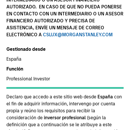
AUTORIZADO. EN CASO DE QUE NO PUEDA PONERSE
EN CONTACTO CON UN INTERMEDIARIO O UN ASESOR
FINANCIERO AUTORIZADO Y PRECISA DE
ASISTENCIA, ENVÍE UN MENSAJE DE CORREO
ELECTRÓNICO A
CSLUX@MORGANSTANLEY.COM
Gestionado desde
España
Función
YEARS OF INDUSTRY EXPERIENCE
Professional Investor
20
Years
Declaro que accedo a este sitio web desde
España
con
EQUIPO
el fin de adquirir información, intervengo por cuenta
North America Private Credit
propia y reúno los requisitos para recibir la
consideración de
inversor profesional
(según la
definición que a continuación se le atribuye a este