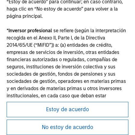
“Estoy de acuerdo” para continuar; en caso contrario,
Please refer to the strategy detail page for important
haga clic en “No estoy de acuerdo” para volver a la
information on the strategy, including additional risk
página principal.
considerations.
*
Inversor profesional
se refiere (según la interpretación
recogida en el Anexo II, Parte I, de la Directiva
2014/65/UE (“MiFID”)) a: (a) entidades de crédito,
empresas de servicios de inversión, otras entidades
financieras autorizadas o reguladas, compañías de
seguros, instituciones de inversión colectiva y sus
sociedades de gestión, fondos de pensiones y sus
sociedades de gestión, operadores en materias primas
y en derivados de materias primas u otros inversores
institucionales, en cada caso que deban estar
autorizados o regulados para operar en mercados
Morgan Stanley
Estoy de acuerdo
financieros; (b) grandes empresas que, a escala
individual, cumplan dos de los siguientes requisitos de
Morgan Stanley Careers
tamaño de la empresa: (i) total del balance: 20.000.000
No estoy de acuerdo
EUR, (ii) volumen de negocios neto: 40.000.000 EUR o