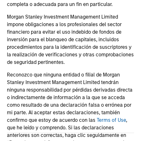
completa o adecuada para un fin en particular.
18-FEB-2026
04
Morgan Stanley Investment Management Limited
impone obligaciones a los profesionales del sector
financiero para evitar el uso indebido de fondos de
inversión para el blanqueo de capitales, incluidos
procedimientos para la identificación de suscriptores y
la realización de verificaciones y otras comprobaciones
de seguridad pertinentes.
May not represent all Team Members.
Reconozco que ninguna entidad o filial de Morgan
Stanley Investment Management Limited tendrán
The information on this page is for informational
purposes only. The information contained herein does
ninguna responsabilidad por pérdidas derivadas directa
not constitute and should not be construed as an
o indirectamente de información a la que se acceda
offering of advisory services or an offer to sell or a
como resultado de una declaración falsa o errónea por
solicitation of an offer to buy any securities in any
jurisdiction in which such offer or solicitation,
mi parte. Al aceptar estas declaraciones, también
purchase or sale would be unlawful under the
confirmo que estoy de acuerdo con las
Terms of Use
,
securities, insurance or other laws of such jurisdiction.
que he leído y comprendo. Si las declaraciones
anteriores son correctas, haga clic seguidamente en
All investing involves risks, including a loss of principal.