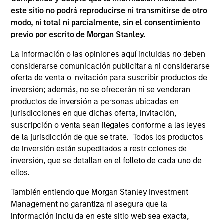
este sitio no podrá reproducirse ni transmitirse de otro
modo, ni total ni parcialmente, sin el consentimiento
previo por escrito de Morgan Stanley.
La información o las opiniones aquí incluidas no deben
considerarse comunicación publicitaria ni considerarse
oferta de venta o invitación para suscribir productos de
inversión; además, no se ofrecerán ni se venderán
productos de inversión a personas ubicadas en
ARTÍCULO
AR
jurisdicciones en que dichas oferta, invitación,
suscripción o venta sean ilegales conforme a las leyes
Direct Lending: Separating Signal
Pr
de la jurisdicción de que se trate. Todos los productos
from Sentiment
2
de inversión están supeditados a restricciones de
inversión, que se detallan en el folleto de cada uno de
Direct lending enters 2026 with a supportive
Tim
ellos.
economic backdrop despite recent volatility
ex
driven more by headline noise than a
an
También entiendo que Morgan Stanley Investment
deterioration in credit quality.
ass
Management no garantiza ni asegura que la
información incluida en este sitio web sea exacta,