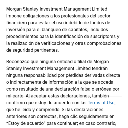
Morgan Stanley Investment Management Limited
impone obligaciones a los profesionales del sector
financiero para evitar el uso indebido de fondos de
May not represent all Team Members.
inversión para el blanqueo de capitales, incluidos
procedimientos para la identificación de suscriptores y
The information on this page is for informational
la realización de verificaciones y otras comprobaciones
purposes only. The information contained herein does
de seguridad pertinentes.
not constitute and should not be construed as an
offering of advisory services or an offer to sell or a
solicitation of an offer to buy any securities in any
Reconozco que ninguna entidad o filial de Morgan
jurisdiction in which such offer or solicitation,
Stanley Investment Management Limited tendrán
purchase or sale would be unlawful under the
ninguna responsabilidad por pérdidas derivadas directa
securities, insurance or other laws of such jurisdiction.
o indirectamente de información a la que se acceda
All investing involves risks, including a loss of principal.
como resultado de una declaración falsa o errónea por
mi parte. Al aceptar estas declaraciones, también
Please refer to the strategy detail page for important
confirmo que estoy de acuerdo con las
Terms of Use
,
information on the strategy, including additional risk
que he leído y comprendo. Si las declaraciones
considerations.
anteriores son correctas, haga clic seguidamente en
“Estoy de acuerdo” para continuar; en caso contrario,