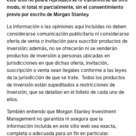
modo, ni total ni parcialmente, sin el consentimiento
previo por escrito de Morgan Stanley.
La información o las opiniones aquí incluidas no deben
QUARTERLY
AR
considerarse comunicación publicitaria ni considerarse
oferta de venta o invitación para suscribir productos de
Private Markets Perspectives Q4
An
inversión; además, no se ofrecerán ni se venderán
Webinar
In
productos de inversión a personas ubicadas en
In this quarter’s webinar, our investment
Pr
jurisdicciones en que dichas oferta, invitación,
leaders provided a comprehensive view of the
cen
suscripción o venta sean ilegales conforme a las leyes
private markets landscape, shared strategic
to 
de la jurisdicción de que se trate. Todos los productos
asset class insights—including a health check
eq
de inversión están supeditados a restricciones de
on private credit—and delivered an in-depth
inv
inversión, que se detallan en el folleto de cada uno de
analysis of the evolving dynamics in private
a p
ellos.
equity.
También entiendo que Morgan Stanley Investment
03-DIC-2025
23-
Management no garantiza ni asegura que la
información incluida en este sitio web sea exacta,
completa o adecuada para un fin en particular.