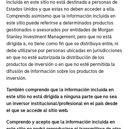
with the Morgan Stanley Private Equity Solutions
incluida en este sitio no está destinada a personas de
team. Prior to joining the firm, Michael served on
Estados Unidos y que estas no deben acceder a ella.
the investment teams at Davidson Kempner Capital
Comprendo asimismo que la información incluida en
Management and Tennenbaum Capital Partners. He
este sitio puede referirse a determinados productos
began his career as an investment banking analyst
gestionados o asesorados por entidades de Morgan
at J.P. Morgan. Michael received a B.B.A. with high
Stanley Investment Management, pero que no está
distinction from the University of Michigan and an
dirigida a, no tiene como fin que se distribuya entre, ni
M.B.A. from the Wharton School of the University of
debe utilizarse por personas ubicadas en jurisdicciones
Pennsylvania.
en que no esté autorizada la distribución de los
productos de inversión o en que no esté permitida la
difusión de información sobre los productos de
inversión.
ARTÍCULOS RELACIONADOS
También comprendo que la información incluida en
este sitio no está dirigida a ninguna parte que no sea
un inversor institucional/profesional en el país desde
el que se accede al sitio web.
Comprendo y acepto que la información incluida en
este sitio no podrá reproducirse ni transmitirse de otro