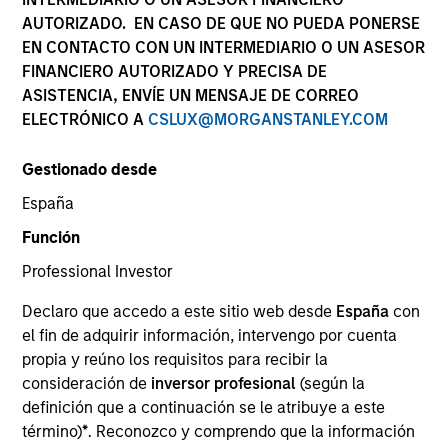
AUTORIZADO. EN CASO DE QUE NO PUEDA PONERSE
EN CONTACTO CON UN INTERMEDIARIO O UN ASESOR
FINANCIERO AUTORIZADO Y PRECISA DE
ASISTENCIA, ENVÍE UN MENSAJE DE CORREO
ELECTRÓNICO A
CSLUX@MORGANSTANLEY.COM
Gestionado desde
España
YEARS OF INDUSTRY EXPERIENCE
Función
19
Years
Professional Investor
EQUIPO
Declaro que accedo a este sitio web desde
España
con
el fin de adquirir información, intervengo por cuenta
Morgan Stanley Private Equity Solutions Team
propia y reúno los requisitos para recibir la
consideración de
inversor profesional
(según la
definición que a continuación se le atribuye a este
Michael Carroll is a Managing Director and Partner
término)
*
. Reconozco y comprendo que la información