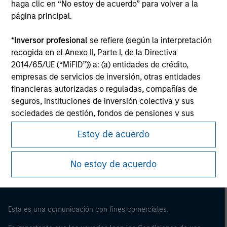
haga clic en “No estoy de acuerdo” para volver a la
página principal.
*
Inversor profesional
se refiere (según la interpretación
recogida en el Anexo II, Parte I, de la Directiva
2014/65/UE (“MiFID”)) a: (a) entidades de crédito,
empresas de servicios de inversión, otras entidades
financieras autorizadas o reguladas, compañías de
seguros, instituciones de inversión colectiva y sus
sociedades de gestión, fondos de pensiones y sus
Morgan Stanley
sociedades de gestión, operadores en materias primas
Estoy de acuerdo
Morgan Stanley Careers
y en derivados de materias primas u otros inversores
institucionales, en cada caso que deban estar
autorizados o regulados para operar en mercados
No estoy de acuerdo
financieros; (b) grandes empresas que, a escala
individual, cumplan dos de los siguientes requisitos de
tamaño de la empresa: (i) total del balance: 20.000.000
Esta es una comunicación con fines comerciales.
EUR, (ii) volumen de negocios neto: 40.000.000 EUR o
(iii) fondos propios: 2.000.000 EUR, que intervengan por