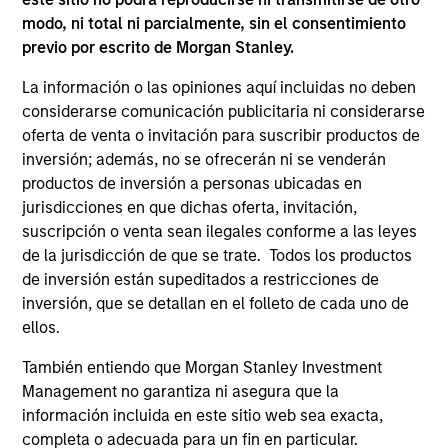
modo, ni total ni parcialmente, sin el consentimiento
previo por escrito de Morgan Stanley.
La información o las opiniones aquí incluidas no deben
ARTÍCULO
AL
considerarse comunicación publicitaria ni considerarse
oferta de venta o invitación para suscribir productos de
Private Credit Market Monitor - Q2
Pr
inversión; además, no se ofrecerán ni se venderán
2026
We
productos de inversión a personas ubicadas en
Timely insights on the private credit landscape,
be
jurisdicciones en que dichas oferta, invitación,
exploring the trends, market developments,
cr
suscripción o venta sean ilegales conforme a las leyes
and investment considerations shaping the
fi
de la jurisdicción de que se trate. Todos los productos
asset class.
cyc
de inversión están supeditados a restricciones de
inversión, que se detallan en el folleto de cada uno de
ellos.
También entiendo que Morgan Stanley Investment
04-AGO-2026
16-
Management no garantiza ni asegura que la
información incluida en este sitio web sea exacta,
completa o adecuada para un fin en particular.