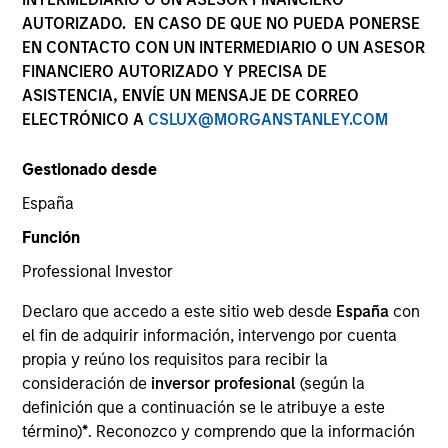
AUTORIZADO. EN CASO DE QUE NO PUEDA PONERSE
EN CONTACTO CON UN INTERMEDIARIO O UN ASESOR
FINANCIERO AUTORIZADO Y PRECISA DE
ASISTENCIA, ENVÍE UN MENSAJE DE CORREO
ELECTRÓNICO A
CSLUX@MORGANSTANLEY.COM
Gestionado desde
España
YEARS OF INDUSTRY EXPERIENCE
Función
8
Years
Professional Investor
EQUIPO
Declaro que accedo a este sitio web desde
España
con
el fin de adquirir información, intervengo por cuenta
North America Private Credit
propia y reúno los requisitos para recibir la
consideración de
inversor profesional
(según la
definición que a continuación se le atribuye a este
Michael is currently a Vice President on the Morgan
término)
*
. Reconozco y comprendo que la información