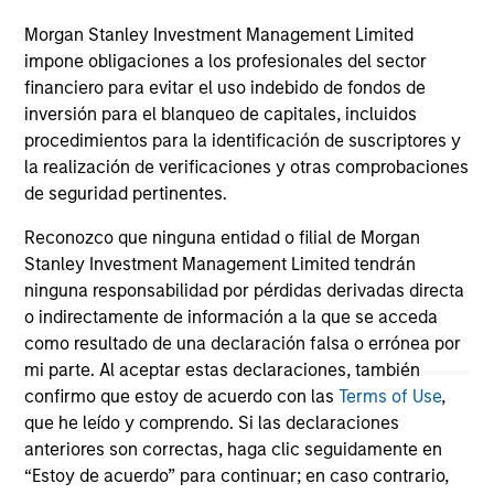
Morgan Stanley Investment Management Limited
impone obligaciones a los profesionales del sector
financiero para evitar el uso indebido de fondos de
May not represent all Team Members.
inversión para el blanqueo de capitales, incluidos
procedimientos para la identificación de suscriptores y
The information on this page is for informational
la realización de verificaciones y otras comprobaciones
purposes only. The information contained herein does
de seguridad pertinentes.
not constitute and should not be construed as an
offering of advisory services or an offer to sell or a
solicitation of an offer to buy any securities in any
Reconozco que ninguna entidad o filial de Morgan
jurisdiction in which such offer or solicitation,
Stanley Investment Management Limited tendrán
purchase or sale would be unlawful under the
ninguna responsabilidad por pérdidas derivadas directa
securities, insurance or other laws of such jurisdiction.
o indirectamente de información a la que se acceda
All investing involves risks, including a loss of principal.
como resultado de una declaración falsa o errónea por
mi parte. Al aceptar estas declaraciones, también
Please refer to the strategy detail page for important
confirmo que estoy de acuerdo con las
Terms of Use
,
information on the strategy, including additional risk
que he leído y comprendo. Si las declaraciones
considerations.
anteriores son correctas, haga clic seguidamente en
“Estoy de acuerdo” para continuar; en caso contrario,