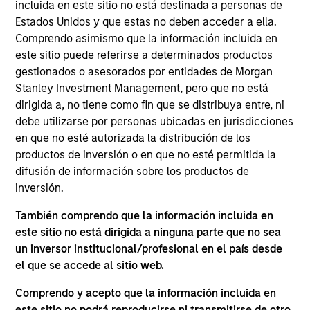
Stanley Private Credit team involved in
incluida en este sitio no está destinada a personas de
underwriting, structuring, and monitoring
Estados Unidos y que estas no deben acceder a ella.
investments across the platform’s Direct Lending
Comprendo asimismo que la información incluida en
strategy. Michael joined Morgan Stanley in 2019
este sitio puede referirse a determinados productos
and prior to that worked in investment banking at
gestionados o asesorados por entidades de Morgan
Deutsche Bank. Michael earned a Master’s in
Stanley Investment Management, pero que no está
Finance degree from Washington University in St.
dirigida a, no tiene como fin que se distribuya entre, ni
Louis and a Bachelor’s in Finance and Economics
debe utilizarse por personas ubicadas en jurisdicciones
from the University of Kentucky.
en que no esté autorizada la distribución de los
productos de inversión o en que no esté permitida la
difusión de información sobre los productos de
inversión.
ARTÍCULOS RELACIONADOS
También comprendo que la información incluida en
este sitio no está dirigida a ninguna parte que no sea
un inversor institucional/profesional en el país desde
el que se accede al sitio web.
Comprendo y acepto que la información incluida en
este sitio no podrá reproducirse ni transmitirse de otro