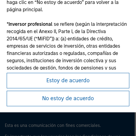
haga clic en “No estoy de acuerdo” para volver a la
página principal.
*
Inversor profesional
se refiere (según la interpretación
recogida en el Anexo II, Parte I, de la Directiva
2014/65/UE (“MiFID”)) a: (a) entidades de crédito,
empresas de servicios de inversión, otras entidades
financieras autorizadas o reguladas, compañías de
seguros, instituciones de inversión colectiva y sus
sociedades de gestión, fondos de pensiones y sus
Morgan Stanley
sociedades de gestión, operadores en materias primas
Estoy de acuerdo
Morgan Stanley Careers
y en derivados de materias primas u otros inversores
institucionales, en cada caso que deban estar
autorizados o regulados para operar en mercados
No estoy de acuerdo
financieros; (b) grandes empresas que, a escala
individual, cumplan dos de los siguientes requisitos de
tamaño de la empresa: (i) total del balance: 20.000.000
Esta es una comunicación con fines comerciales.
EUR, (ii) volumen de negocios neto: 40.000.000 EUR o
(iii) fondos propios: 2.000.000 EUR, que intervengan por