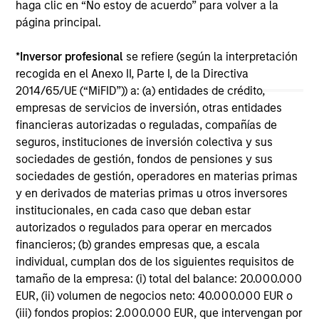
haga clic en “No estoy de acuerdo” para volver a la
página principal.
*
Inversor profesional
se refiere (según la interpretación
recogida en el Anexo II, Parte I, de la Directiva
May not represent all Team Members.
2014/65/UE (“MiFID”)) a: (a) entidades de crédito,
empresas de servicios de inversión, otras entidades
The information on this page is for informational
financieras autorizadas o reguladas, compañías de
purposes only. The information contained herein does
seguros, instituciones de inversión colectiva y sus
not constitute and should not be construed as an
offering of advisory services or an offer to sell or a
sociedades de gestión, fondos de pensiones y sus
solicitation of an offer to buy any securities in any
sociedades de gestión, operadores en materias primas
jurisdiction in which such offer or solicitation,
y en derivados de materias primas u otros inversores
purchase or sale would be unlawful under the
institucionales, en cada caso que deban estar
securities, insurance or other laws of such jurisdiction.
autorizados o regulados para operar en mercados
All investing involves risks, including a loss of principal.
financieros; (b) grandes empresas que, a escala
individual, cumplan dos de los siguientes requisitos de
Please refer to the strategy detail page for important
tamaño de la empresa: (i) total del balance: 20.000.000
information on the strategy, including additional risk
considerations.
EUR, (ii) volumen de negocios neto: 40.000.000 EUR o
(iii) fondos propios: 2.000.000 EUR, que intervengan por