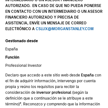
AUTORIZADO. EN CASO DE QUE NO PUEDA PONERSE
EN CONTACTO CON UN INTERMEDIARIO O UN ASESOR
FINANCIERO AUTORIZADO Y PRECISA DE
ASISTENCIA, ENVÍE UN MENSAJE DE CORREO
ELECTRÓNICO A
CSLUX@MORGANSTANLEY.COM
Gestionado desde
España
YEARS OF INDUSTRY EXPERIENCE
Función
28
Years
Professional Investor
EQUIPO
Declaro que accedo a este sitio web desde
España
con
el fin de adquirir información, intervengo por cuenta
Mortgage & Securitized Team
propia y reúno los requisitos para recibir la
consideración de
inversor profesional
(según la
definición que a continuación se le atribuye a este
Matthew Buckley is a portfolio manager and trader
término)
*
. Reconozco y comprendo que la información