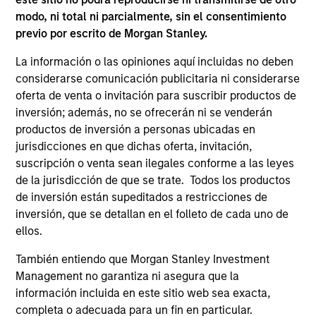
Invests in a diversified portfolio of
modo, ni total ni parcialmente, sin el consentimiento
mortgage- related securities with the goal of
previo por escrito de Morgan Stanley.
a high level of current income.
La información o las opiniones aquí incluidas no deben
considerarse comunicación publicitaria ni considerarse
Global Securitized Strategy
oferta de venta o invitación para suscribir productos de
inversión; además, no se ofrecerán ni se venderán
Invests in a portfolio of mortgages and
productos de inversión a personas ubicadas en
securitized debt instruments issued by
jurisdicciones en que dichas oferta, invitación,
government agencies and private
suscripción o venta sean ilegales conforme a las leyes
institutions.
de la jurisdicción de que se trate. Todos los productos
de inversión están supeditados a restricciones de
inversión, que se detallan en el folleto de cada uno de
ARTÍCULOS RELACIONADOS
ellos.
También entiendo que Morgan Stanley Investment
Management no garantiza ni asegura que la
información incluida en este sitio web sea exacta,
completa o adecuada para un fin en particular.