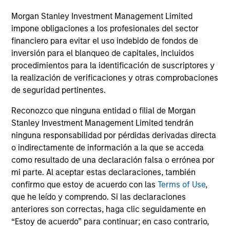
Morgan Stanley Investment Management Limited
impone obligaciones a los profesionales del sector
financiero para evitar el uso indebido de fondos de
inversión para el blanqueo de capitales, incluidos
ARTÍCULO
AR
procedimientos para la identificación de suscriptores y
la realización de verificaciones y otras comprobaciones
Agency MBS & Housing Market
Ag
de seguridad pertinentes.
Monitor – Q2 2026
Mo
Reconozco que ninguna entidad o filial de Morgan
Overview of the trends and developments in
Ov
Stanley Investment Management Limited tendrán
the Agency MBS and Housing Markets.
th
ninguna responsabilidad por pérdidas derivadas directa
o indirectamente de información a la que se acceda
como resultado de una declaración falsa o errónea por
mi parte. Al aceptar estas declaraciones, también
confirmo que estoy de acuerdo con las
Terms of Use
,
que he leído y comprendo. Si las declaraciones
14-JUL-2026
09
anteriores son correctas, haga clic seguidamente en
“Estoy de acuerdo” para continuar; en caso contrario,