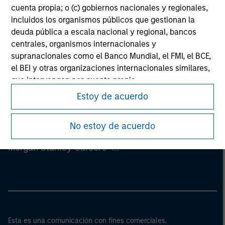
cuenta propia; o (c) gobiernos nacionales y regionales,
incluidos los organismos públicos que gestionan la
deuda pública a escala nacional y regional, bancos
centrales, organismos internacionales y
supranacionales como el Banco Mundial, el FMI, el BCE,
el BEI y otras organizaciones internacionales similares,
que intervengan por cuenta propia.
Estoy de acuerdo
Tenga en cuenta que es posible que la definición de
“inversor profesional” no sea la definición prevista por
el regulador del país de origen desde el cual se accede
No estoy de acuerdo
Morgan Stanley
al sitio web.
Morgan Stanley Careers
Esta es una comunicación con fines comerciales.