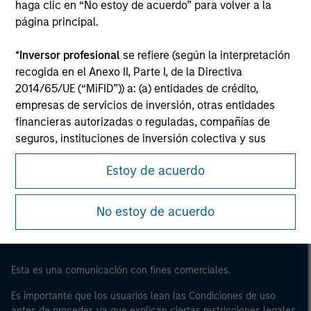
haga clic en “No estoy de acuerdo” para volver a la
página principal.
*
Inversor profesional
se refiere (según la interpretación
recogida en el Anexo II, Parte I, de la Directiva
2014/65/UE (“MiFID”)) a: (a) entidades de crédito,
empresas de servicios de inversión, otras entidades
financieras autorizadas o reguladas, compañías de
seguros, instituciones de inversión colectiva y sus
Morgan Stanley
sociedades de gestión, fondos de pensiones y sus
Morgan Stanley Careers
Estoy de acuerdo
sociedades de gestión, operadores en materias primas
y en derivados de materias primas u otros inversores
institucionales, en cada caso que deban estar
No estoy de acuerdo
autorizados o regulados para operar en mercados
financieros; (b) grandes empresas que, a escala
individual, cumplan dos de los siguientes requisitos de
Esta es una comunicación con fines comerciales.
tamaño de la empresa: (i) total del balance: 20.000.000
EUR, (ii) volumen de negocios neto: 40.000.000 EUR o
Es importante que los usuarios lean las Condiciones de uso
(iii) fondos propios: 2.000.000 EUR, que intervengan por
antes de proceder, ya que explican ciertas restricciones legales