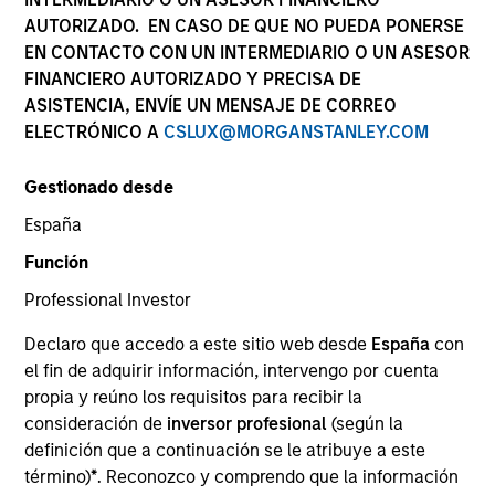
AUTORIZADO. EN CASO DE QUE NO PUEDA PONERSE
EN CONTACTO CON UN INTERMEDIARIO O UN ASESOR
FINANCIERO AUTORIZADO Y PRECISA DE
ASISTENCIA, ENVÍE UN MENSAJE DE CORREO
ELECTRÓNICO A
CSLUX@MORGANSTANLEY.COM
Gestionado desde
España
YEARS OF INDUSTRY EXPERIENCE
Función
11
Years
Professional Investor
EQUIPO
Declaro que accedo a este sitio web desde
España
con
el fin de adquirir información, intervengo por cuenta
Global Opportunity
propia y reúno los requisitos para recibir la
consideración de
inversor profesional
(según la
definición que a continuación se le atribuye a este
Maria Vellante is a portfolio specialist for Global
término)
*
. Reconozco y comprendo que la información