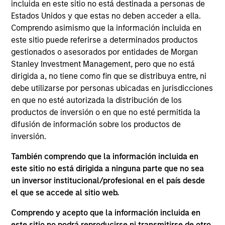
Opportunity. She joined Morgan Stanley in 2014 and
incluida en este sitio no está destinada a personas de
has 10 years of investment experience. Maria
Estados Unidos y que estas no deben acceder a ella.
joined Global Opportunity in 2023. Prior to her
Comprendo asimismo que la información incluida en
current role, she was an Executive Director on the
este sitio puede referirse a determinados productos
corporate investor relations team. Maria previously
gestionados o asesorados por entidades de Morgan
held roles in corporate finance and institutional
Stanley Investment Management, pero que no está
equities. She earned her BSc in finance and BA in
dirigida a, no tiene como fin que se distribuya entre, ni
economics from Boston College.
debe utilizarse por personas ubicadas en jurisdicciones
en que no esté autorizada la distribución de los
productos de inversión o en que no esté permitida la
difusión de información sobre los productos de
inversión.
ARTÍCULOS RELACIONADOS
También comprendo que la información incluida en
este sitio no está dirigida a ninguna parte que no sea
un inversor institucional/profesional en el país desde
el que se accede al sitio web.
Comprendo y acepto que la información incluida en
este sitio no podrá reproducirse ni transmitirse de otro