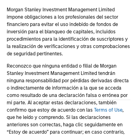
Morgan Stanley Investment Management Limited
impone obligaciones a los profesionales del sector
May not represent all Team Members.
financiero para evitar el uso indebido de fondos de
inversión para el blanqueo de capitales, incluidos
The information on this page is for informational
procedimientos para la identificación de suscriptores y
purposes only. The information contained herein does
la realización de verificaciones y otras comprobaciones
not constitute and should not be construed as an
offering of advisory services or an offer to sell or a
de seguridad pertinentes.
solicitation of an offer to buy any securities in any
jurisdiction in which such offer or solicitation,
Reconozco que ninguna entidad o filial de Morgan
purchase or sale would be unlawful under the
Stanley Investment Management Limited tendrán
securities, insurance or other laws of such jurisdiction.
ninguna responsabilidad por pérdidas derivadas directa
All investing involves risks, including a loss of principal.
o indirectamente de información a la que se acceda
como resultado de una declaración falsa o errónea por
Please refer to the strategy detail page for important
mi parte. Al aceptar estas declaraciones, también
information on the strategy, including additional risk
confirmo que estoy de acuerdo con las
Terms of Use
,
considerations.
que he leído y comprendo. Si las declaraciones
anteriores son correctas, haga clic seguidamente en
“Estoy de acuerdo” para continuar; en caso contrario,