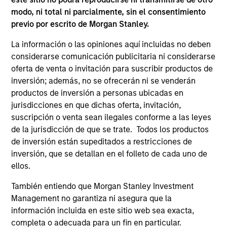
modo, ni total ni parcialmente, sin el consentimiento
previo por escrito de Morgan Stanley.
ARTÍCULO
AR
La información o las opiniones aquí incluidas no deben
considerarse comunicación publicitaria ni considerarse
OPPORTUNITY NOW: Unlock a World
OP
oferta de venta o invitación para suscribir productos de
of Potential Through International
Ne
inversión; además, no se ofrecerán ni se venderán
Investing
U
International markets provide access to unique
Whi
productos de inversión a personas ubicadas en
companies, more opportunities to find
loo
jurisdicciones en que dichas oferta, invitación,
mispricing and diversification away from
GL
suscripción o venta sean ilegales conforme a las leyes
highly concentrated U.S. equity markets. Learn
int
de la jurisdicción de que se trate. Todos los productos
how Global Opportunity uncovers high-quality
ar
de inversión están supeditados a restricciones de
companies trading at meaningful discounts
and
inversión, que se detallan en el folleto de cada uno de
around the world.
the
ellos.
23-ABR-2026
22-
También entiendo que Morgan Stanley Investment
Management no garantiza ni asegura que la
información incluida en este sitio web sea exacta,
completa o adecuada para un fin en particular.