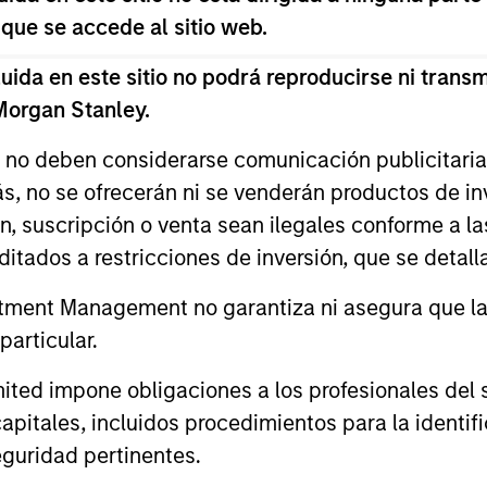
nal purposes only. The information contained herein does not c
 que se accede al sitio web.
or a solicitation of an offer to buy any securities in any jurisdi
curities, insurance or other laws of such jurisdiction.
da en este sitio no podrá reproducirse ni transmi
principal.
 Morgan Stanley.
ortant information on the strategy, including additional risk co
s no deben considerarse comunicación publicitaria 
ás, no se ofrecerán ni se venderán productos de i
ón, suscripción o venta sean ilegales conforme a la
itados a restricciones de inversión, que se detalla
ley
ment Management no garantiza ni asegura que la i
ley Careers
articular.
d impone obligaciones a los profesionales del se
pitales, incluidos procedimientos para la identifi
guridad pertinentes.