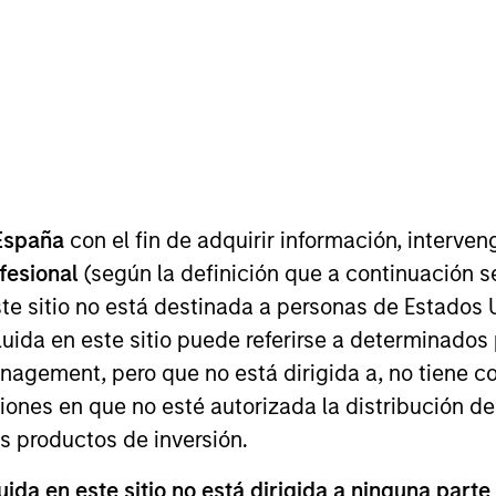
EQUIPO
Morgan Stanley
India Infrastructure
Partners
España
con el fin de adquirir información, interven
an Stanley India Infrastructure. Luis joined Morgan Stan
ofesional
(según la definición que a continuación se
 founded IDFC Private Equity, India’s first infrastructure
te sitio no está destinada a personas de Estados 
er at ChrysCapital and a member of the founding team 
uida en este sitio puede referirse a determinado
th HSBC, CitiBank, KPMG and PwC. Luis received an MBA
gement, pero que no está dirigida a, no tiene com
ciones en que no esté autorizada la distribución de
os productos de inversión.
da en este sitio no está dirigida a ninguna parte