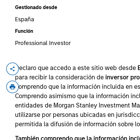
Gestionado desde
España
YEARS OF INDUSTRY EXPERIENCE
39
Years
Función
Professional Investor
Declaro que accedo a este sitio web desde
Luis Miranda is a Senior Advisor for Morg
para recibir la consideración de
inversor pr
experience. Prior to joining the firm, Luis
comprendo que la información incluida en es
to founding IDFC, Luis was a senior memb
Comprendo asimismo que la información incl
private sector bank. Luis also worked wi
Booth School of Business.
entidades de Morgan Stanley Investment Mana
utilizarse por personas ubicadas en jurisdic
permitida la difusión de información sobre l
May not represent all Team Members.
También comprendo que la información inclui