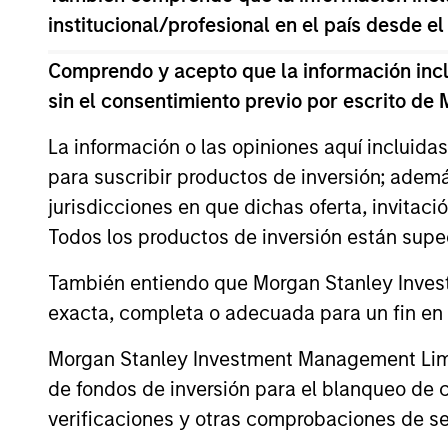
The information on this page is for informatio
institucional/profesional en el país desde el
offering of advisory services or an offer to sell 
purchase or sale would be unlawful under the se
Comprendo y acepto que la información inclui
All investing involves risks, including a loss of 
sin el consentimiento previo por escrito de
Please refer to the strategy detail page for imp
La información o las opiniones aquí incluida
para suscribir productos de inversión; adem
jurisdicciones en que dichas oferta, invitaci
Todos los productos de inversión están suped
Morgan Stan
También entiendo que Morgan Stanley Invest
Morgan Stan
exacta, completa o adecuada para un fin en p
Morgan Stanley Investment Management Limite
de fondos de inversión para el blanqueo de ca
verificaciones y otras comprobaciones de se