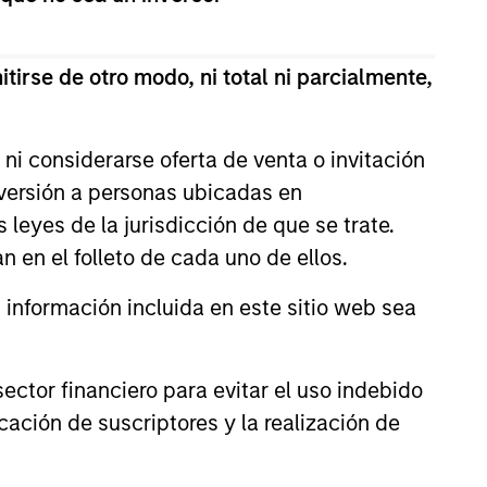
onstitute and should not be construed as an
ction in which such offer or solicitation,
tirse de otro modo, ni total ni parcialmente,
nsiderations.
ni considerarse oferta de venta o invitación
nversión a personas ubicadas en
s leyes de la jurisdicción de que se trate.
n en el folleto de cada uno de ellos.
nformación incluida en este sitio web sea
ctor financiero para evitar el uso indebido
cación de suscriptores y la realización de