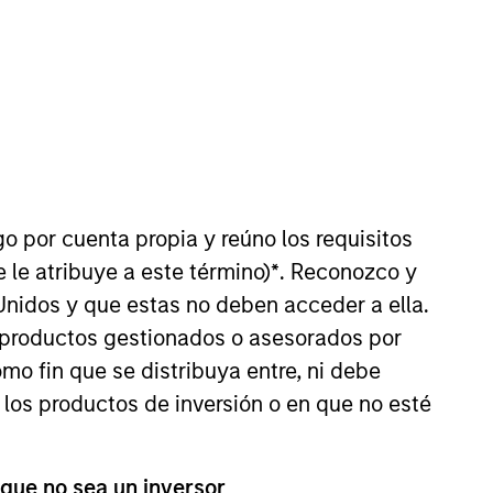
go por cuenta propia y reúno los requisitos
ley in 2014 and has 37 years of
 le atribuye a este término)
*
. Reconozco y
 focused private equity fund. Prior
Unidos y que estas no deben acceder a ella.
at HDFC Bank, India’s leading
s productos gestionados o asesorados por
 from the University of Chicago
o fin que se distribuya entre, ni debe
 los productos de inversión o en que no esté
 que no sea un inversor