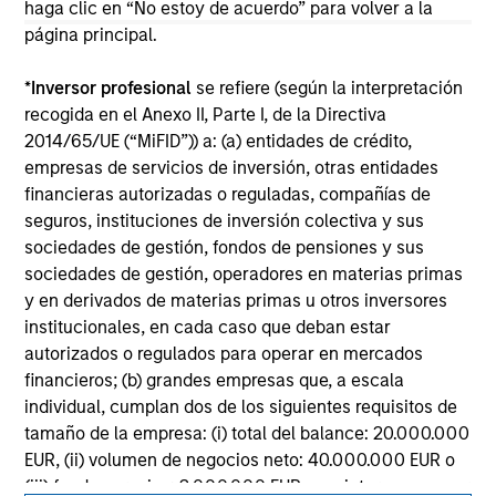
offering of advisory services or an offer to sell or a
haga clic en “No estoy de acuerdo” para volver a la
solicitation of an offer to buy any securities in any
página principal.
jurisdiction in which such offer or solicitation,
purchase or sale would be unlawful under the
*
Inversor profesional
se refiere (según la interpretación
securities, insurance or other laws of such jurisdiction.
recogida en el Anexo II, Parte I, de la Directiva
All investing involves risks, including a loss of principal.
2014/65/UE (“MiFID”)) a: (a) entidades de crédito,
empresas de servicios de inversión, otras entidades
Please refer to the strategy detail page for important
financieras autorizadas o reguladas, compañías de
information on the strategy, including additional risk
considerations.
seguros, instituciones de inversión colectiva y sus
sociedades de gestión, fondos de pensiones y sus
sociedades de gestión, operadores en materias primas
y en derivados de materias primas u otros inversores
institucionales, en cada caso que deban estar
autorizados o regulados para operar en mercados
financieros; (b) grandes empresas que, a escala
individual, cumplan dos de los siguientes requisitos de
tamaño de la empresa: (i) total del balance: 20.000.000
EUR, (ii) volumen de negocios neto: 40.000.000 EUR o
(iii) fondos propios: 2.000.000 EUR, que intervengan por