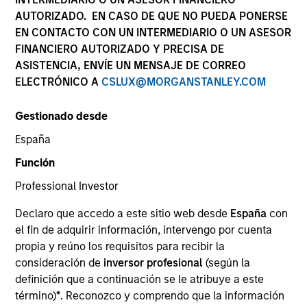
AUTORIZADO. EN CASO DE QUE NO PUEDA PONERSE
EN CONTACTO CON UN INTERMEDIARIO O UN ASESOR
FINANCIERO AUTORIZADO Y PRECISA DE
ASISTENCIA, ENVÍE UN MENSAJE DE CORREO
ELECTRÓNICO A
CSLUX@MORGANSTANLEY.COM
Gestionado desde
España
Función
YEARS OF INDUSTRY EXPERIENCE
Professional Investor
26
Years
Declaro que accedo a este sitio web desde
España
con
EQUIPOS
el fin de adquirir información, intervengo por cuenta
propia y reúno los requisitos para recibir la
High Yield Team
consideración de
inversor profesional
(según la
definición que a continuación se le atribuye a este
Fixed Income Team
término)
*
. Reconozco y comprendo que la información