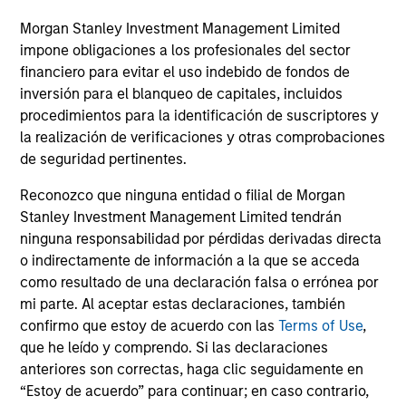
High Yield markets.
Hig
Morgan Stanley Investment Management Limited
impone obligaciones a los profesionales del sector
financiero para evitar el uso indebido de fondos de
inversión para el blanqueo de capitales, incluidos
procedimientos para la identificación de suscriptores y
la realización de verificaciones y otras comprobaciones
de seguridad pertinentes.
10-JUL-2026
10
Reconozco que ninguna entidad o filial de Morgan
Stanley Investment Management Limited tendrán
ninguna responsabilidad por pérdidas derivadas directa
o indirectamente de información a la que se acceda
como resultado de una declaración falsa o errónea por
mi parte. Al aceptar estas declaraciones, también
confirmo que estoy de acuerdo con las
Terms of Use
,
May not represent all Team Members.
que he leído y comprendo. Si las declaraciones
The information on this page is for informational
anteriores son correctas, haga clic seguidamente en
purposes only. The information contained herein does
“Estoy de acuerdo” para continuar; en caso contrario,
not constitute and should not be construed as an