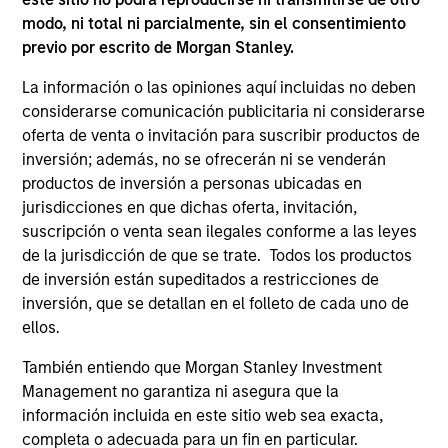
in credit analysis from New York University.
modo, ni total ni parcialmente, sin el consentimiento
previo por escrito de Morgan Stanley.
La información o las opiniones aquí incluidas no deben
ARTÍCULOS RELACIONADOS
considerarse comunicación publicitaria ni considerarse
oferta de venta o invitación para suscribir productos de
inversión; además, no se ofrecerán ni se venderán
productos de inversión a personas ubicadas en
jurisdicciones en que dichas oferta, invitación,
suscripción o venta sean ilegales conforme a las leyes
de la jurisdicción de que se trate. Todos los productos
de inversión están supeditados a restricciones de
inversión, que se detallan en el folleto de cada uno de
ellos.
ARTÍCULO
AR
También entiendo que Morgan Stanley Investment
Management no garantiza ni asegura que la
High Yield Market Monitor – Q2 2026
Hi
información incluida en este sitio web sea exacta,
completa o adecuada para un fin en particular.
An in-depth review of the US and European
An