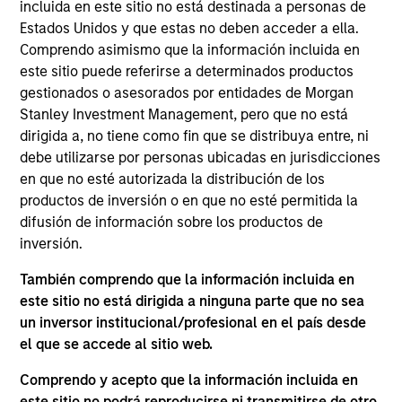
incluida en este sitio no está destinada a personas de
Estados Unidos y que estas no deben acceder a ella.
Kelley Gerrity is a fixed income client portfolio
Comprendo asimismo que la información incluida en
manager, responsible for generating client
este sitio puede referirse a determinados productos
interaction and facilitating discussion of our
gestionados o asesorados por entidades de Morgan
products and strategies with new and existing
Stanley Investment Management, pero que no está
clients. Kelley is also a portfolio manager on the
dirigida a, no tiene como fin que se distribuya entre, ni
high yield team, responsible for buy and sell
debe utilizarse por personas ubicadas en jurisdicciones
decisions, portfolio construction and risk
en que no esté autorizada la distribución de los
management for the firm’s multi-asset credit
productos de inversión o en que no esté permitida la
strategy. She joined Eaton Vance in 2005. Morgan
difusión de información sobre los productos de
Stanley acquired Eaton Vance in March 2021. Kelley
inversión.
began her career in the investment banking
También comprendo que la información incluida en
industry at ING Barings in 2000. Before joining
este sitio no está dirigida a ninguna parte que no sea
Eaton Vance, she was director of high-yield
un inversor institucional/profesional en el país desde
distressed research at Fieldstone Capital Group.
el que se accede al sitio web.
Previously, she was associate director of high yield
research at Scotia Capital Markets, Inc. Kelley
Comprendo y acepto que la información incluida en
earned a B.A. from Boston College and a certificate
este sitio no podrá reproducirse ni transmitirse de otro